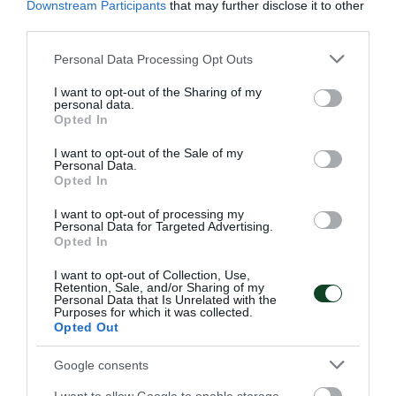
Downstream Participants
that may further disclose it to other
third parties.
Please note that this website/app uses one or more Google
Personal Data Processing Opt Outs
services and may gather and store information including but
not limited to your visit or usage behaviour. You may click to
I want to opt-out of the Sharing of my
personal data.
grant or deny consent to Google and its third-party tags to
«Πράσινες» διακρίσεις στο
Opted In
use your data for below specified purposes in below Google
εξωτερικό
consent section.
I want to opt-out of the Sale of my
Το τμήμα πυγμαχίας του Παναθηναϊκού είχε δύο
Personal Data.
Opted In
συμμετοχές στο εξωτερικό με τον Παντελή Γεωργόπουλο
και τη Δέσποινα Μακρή να εκπροσωπούν τον Σύλλογο.
I want to opt-out of processing my
Personal Data for Targeted Advertising.
Opted In
17.05.2026
ΠΥΓΜΑΧΙΑ
I want to opt-out of Collection, Use,
Retention, Sale, and/or Sharing of my
Personal Data that Is Unrelated with the
Purposes for which it was collected.
ΤΕΛΕΥΤΑΙΑ ΝΕΑ
Opted Out
Google consents