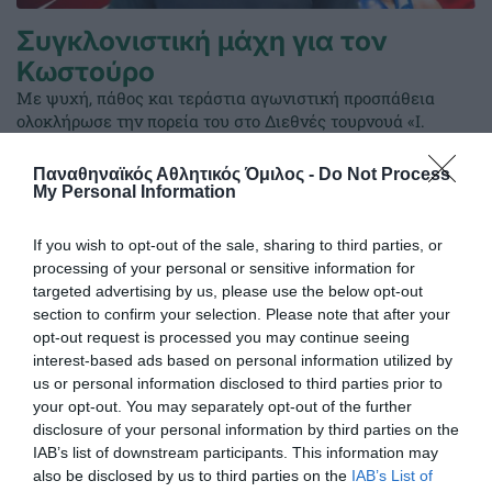
Συγκλονιστική μάχη για τον
Κωστούρο
Με ψυχή, πάθος και τεράστια αγωνιστική προσπάθεια
ολοκλήρωσε την πορεία του στο Διεθνές τουρνουά «I.
Abashidze Memorial International Boxing Tournament»
στο Μπατούμι της Γεωργίας ο Παναγιώτης Κωστούρος,
Παναθηναϊκός Αθλητικός Όμιλος -
Do Not Process
εκπροσωπώντας επάξια τα ελληνικά χρώματα απέναντι σε
My Personal Information
έναν από τους πιο έμπειρους και διακεκριμένους αθλητές
της κατηγορίας.
If you wish to opt-out of the sale, sharing to third parties, or
processing of your personal or sensitive information for
targeted advertising by us, please use the below opt-out
26.05.2026
ΠΥΓΜΑΧΙΑ
section to confirm your selection. Please note that after your
opt-out request is processed you may continue seeing
interest-based ads based on personal information utilized by
us or personal information disclosed to third parties prior to
your opt-out. You may separately opt-out of the further
disclosure of your personal information by third parties on the
IAB’s list of downstream participants. This information may
also be disclosed by us to third parties on the
IAB’s List of