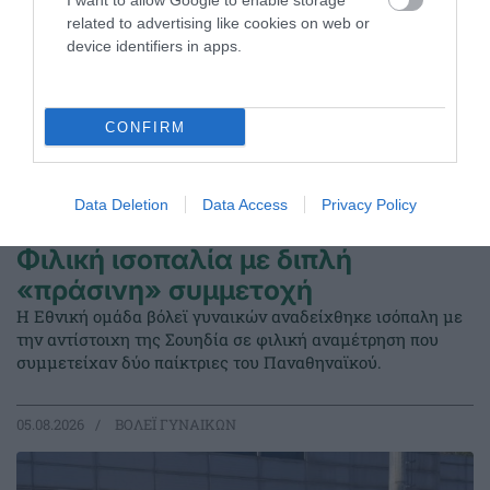
I want to allow Google to enable storage
related to advertising like cookies on web or
device identifiers in apps.
CONFIRM
Data Deletion
Data Access
Privacy Policy
Φιλική ισοπαλία με διπλή
«πράσινη» συμμετοχή
Η Εθνική ομάδα βόλεϊ γυναικών αναδείχθηκε ισόπαλη με
την αντίστοιχη της Σουηδία σε φιλική αναμέτρηση που
συμμετείχαν δύο παίκτριες του Παναθηναϊκού.
05.08.2026
ΒΟΛΕΪ ΓΥΝΑΙΚΩΝ