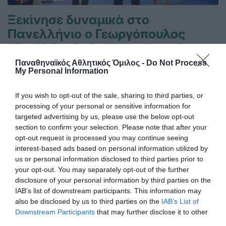
Ξεκίνησε δυναμικά στο
Πανελλήνιο ο Γεωργόπουλος
Ο Παντελής Γεωργόπουλος έκανε πρεμιέρα με νίκη στο
Πανελλήνιο πρωτάθλημα πυγμαχίας Παίδων - Κορασίδων,
Παναθηναϊκός Αθλητικός Όμιλος -
Do Not Process
Παμπαίδων - Παγκορασίδων.
My Personal Information
If you wish to opt-out of the sale, sharing to third parties, or
03.07.2026
ΑΚΑΔΗΜΙΑ ΠΥΓΜΑΧΙΑΣ
processing of your personal or sensitive information for
targeted advertising by us, please use the below opt-out
section to confirm your selection. Please note that after your
opt-out request is processed you may continue seeing
interest-based ads based on personal information utilized by
us or personal information disclosed to third parties prior to
your opt-out. You may separately opt-out of the further
disclosure of your personal information by third parties on the
IAB’s list of downstream participants. This information may
also be disclosed by us to third parties on the
IAB’s List of
Downstream Participants
that may further disclose it to other
third parties.