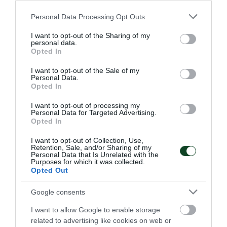
Please note that this website/app uses one or more Google
Personal Data Processing Opt Outs
Οι πιο καλοί…πράσινοι μαθητές!
services and may gather and store information including but
not limited to your visit or usage behaviour. You may click to
I want to opt-out of the Sharing of my
Το τμήμα πυγμαχίας του Παναθηναϊκού είχε εξαιρετική
personal data.
grant or deny consent to Google and its third-party tags to
παρουσία στο Σχολικό πρωτάθλημα με μεγάλες διακρίσεις
Opted In
use your data for below specified purposes in below Google
και πρωτιές
consent section.
I want to opt-out of the Sale of my
Personal Data.
Opted In
20.03.2026
ΑΚΑΔΗΜΙΑ ΠΥΓΜΑΧΙΑΣ
I want to opt-out of processing my
Personal Data for Targeted Advertising.
Opted In
ΤΕΛΕΥΤΑΙΑ ΝΕΑ
I want to opt-out of Collection, Use,
Retention, Sale, and/or Sharing of my
Personal Data that Is Unrelated with the
Purposes for which it was collected.
Opted Out
Google consents
I want to allow Google to enable storage
related to advertising like cookies on web or