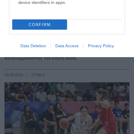
device identifiers in apps.
CONFIRM
Στην Παγκόσμια ελίτ ο Κουλούρης
Ο Αρσένης Κουλούρης συμμετείχε στον τελικό του μήκος
Data Deletion
Data Access
Privacy Policy
στο Παγκόσμιο πρωτάθλημα Κ20 στο Όρεγκον
καταλαμβάνοντας την ένατη θέση.
09.08.2026
ΣΤΙΒΟΣ