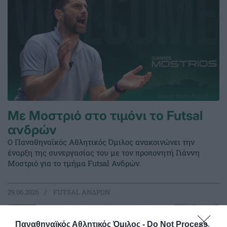
Με Μοστριό στο τιμόνι το Futsal
ανδρών
Ο Παναθηναϊκός Αθλητικός Όμιλος ανακοινώνει την
έναρξη της συνεργασίας του με τον προπονητή Γιάννη
Μοστριό για το τμήμα Futsal Ανδρών.
29.06.2026
FUTSAL ΑΝΔΡΩΝ
Παναθηναϊκός Αθλητικός Όμιλος -
Do Not Process