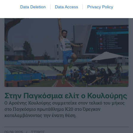
ΤΕΛΕΥΤΑΙΑ ΝΕΑ
Data Deletion
Data Access
Privacy Policy
Στην Παγκόσμια ελίτ ο Κουλούρης
Ο Αρσένης Κουλούρης συμμετείχε στον τελικό του μήκος
στο Παγκόσμιο πρωτάθλημα Κ20 στο Όρεγκον
καταλαμβάνοντας την ένατη θέση.
09.08.2026
ΣΤΙΒΟΣ