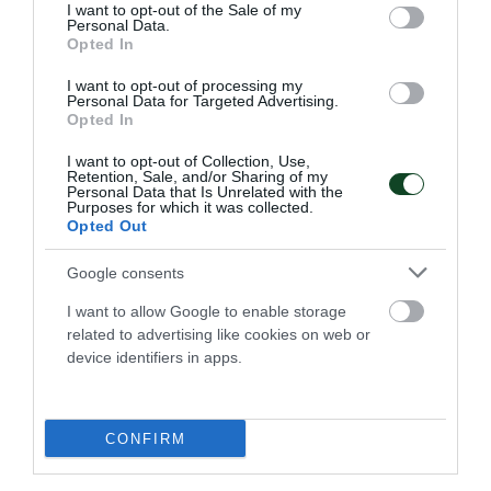
consent section.
I want to opt-out of the Sale of my
Personal Data.
Opted In
I want to opt-out of processing my
Personal Data for Targeted Advertising.
Opted In
I want to opt-out of Collection, Use,
Retention, Sale, and/or Sharing of my
Personal Data that Is Unrelated with the
Purposes for which it was collected.
Opted Out
Νίκη και πανέτοιμος για… τελικό
Ο Παναθηναϊκός επιβλήθηκε εκτός έδρας του Πήγασου
Google consents
στην Αγία Παρασκευή με 12-2 και στρέφει την προσοχή του
I want to allow Google to enable storage
στο καθοριστικό εκτός έδρας ματς με τους
related to advertising like cookies on web or
Θρακομακεδόνες.
device identifiers in apps.
26.04.2026
FUTSAL ΑΝΔΡΩΝ
CONFIRM