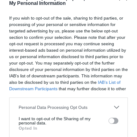
My Personal Information
If you wish to opt-out of the sale, sharing to third parties, or
processing of your personal or sensitive information for
targeted advertising by us, please use the below opt-out
section to confirm your selection. Please note that after your
opt-out request is processed you may continue seeing
interest-based ads based on personal information utilized by
us or personal information disclosed to third parties prior to
your opt-out. You may separately opt-out of the further
disclosure of your personal information by third parties on the
Σπουδαία νίκη και παραμονή
IAB’s list of downstream participants. This information may
Ο Παναθηναϊκός νίκησε εκτός έδρας τους
also be disclosed by us to third parties on the
IAB’s List of
Θρακομακεδόνες με 8-5 και σφράγισε μαθηματικά την
Downstream Participants
that may further disclose it to other
παραμονή του στην futsal super league.
third parties.
Please note that this website/app uses one or more Google
Personal Data Processing Opt Outs
03.05.2026
FUTSAL ΑΝΔΡΩΝ
services and may gather and store information including but
not limited to your visit or usage behaviour. You may click to
I want to opt-out of the Sharing of my
personal data.
grant or deny consent to Google and its third-party tags to
Opted In
use your data for below specified purposes in below Google