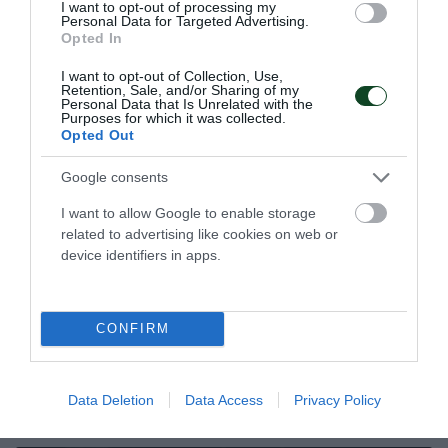
I want to opt-out of processing my
Personal Data for Targeted Advertising.
Opted In
I want to opt-out of Collection, Use,
Retention, Sale, and/or Sharing of my
Personal Data that Is Unrelated with the
Purposes for which it was collected.
Opted Out
Google consents
Νίκη και πανέτοιμος για… τελικό
Ο Παναθηναϊκός επιβλήθηκε εκτός έδρας του Πήγασου
I want to allow Google to enable storage
στην Αγία Παρασκευή με 12-2 και στρέφει την προσοχή του
related to advertising like cookies on web or
στο καθοριστικό εκτός έδρας ματς με τους
device identifiers in apps.
Θρακομακεδόνες.
CONFIRM
26.04.2026
FUTSAL ΑΝΔΡΩΝ
Data Deletion
Data Access
Privacy Policy
ΤΕΛΕΥΤΑΙΑ ΝΕΑ