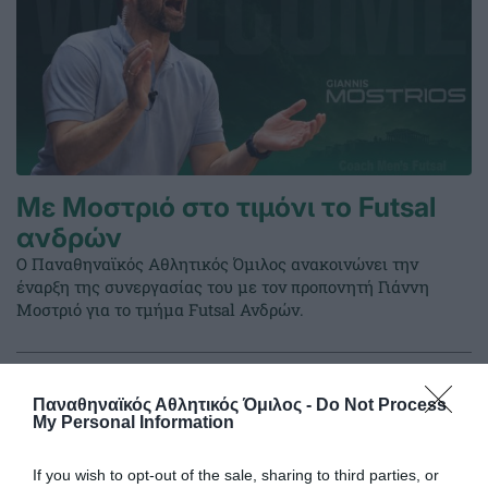
Με Μοστριό στο τιμόνι το Futsal
ανδρών
Ο Παναθηναϊκός Αθλητικός Όμιλος ανακοινώνει την
έναρξη της συνεργασίας του με τον προπονητή Γιάννη
Μοστριό για το τμήμα Futsal Ανδρών.
29.06.2026
FUTSAL ΑΝΔΡΩΝ
Παναθηναϊκός Αθλητικός Όμιλος -
Do Not Process
My Personal Information
If you wish to opt-out of the sale, sharing to third parties, or