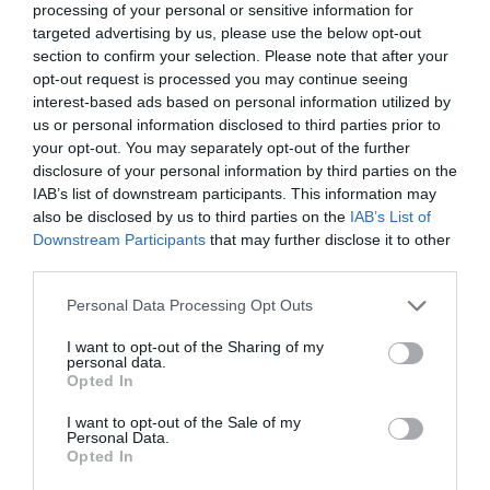
processing of your personal or sensitive information for
targeted advertising by us, please use the below opt-out
section to confirm your selection. Please note that after your
opt-out request is processed you may continue seeing
interest-based ads based on personal information utilized by
us or personal information disclosed to third parties prior to
your opt-out. You may separately opt-out of the further
disclosure of your personal information by third parties on the
IAB’s list of downstream participants. This information may
Σπουδαία νίκη και παραμονή
also be disclosed by us to third parties on the
IAB’s List of
Downstream Participants
that may further disclose it to other
Ο Παναθηναϊκός νίκησε εκτός έδρας τους
third parties.
Θρακομακεδόνες με 8-5 και σφράγισε μαθηματικά την
παραμονή του στην futsal super league.
Please note that this website/app uses one or more Google
Personal Data Processing Opt Outs
services and may gather and store information including but
not limited to your visit or usage behaviour. You may click to
I want to opt-out of the Sharing of my
03.05.2026
FUTSAL ΑΝΔΡΩΝ
personal data.
grant or deny consent to Google and its third-party tags to
Opted In
use your data for below specified purposes in below Google
consent section.
I want to opt-out of the Sale of my
Personal Data.
Opted In