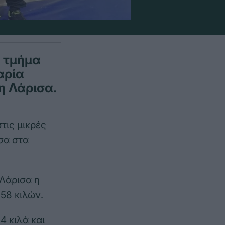
ο τμήμα
αρία
η Λάρισα.
τις μικρές
έσα στα
Λάρισα η
58 κιλών.
4 κιλά και