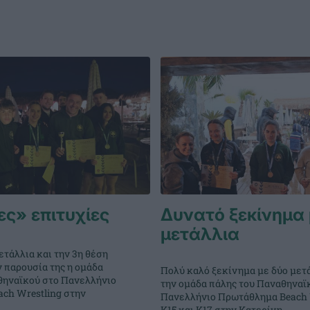
ς» επιτυχίες
Δυνατό ξεκίνημα 
μετάλλια
τάλλια και την 3η θέση
 παρουσία της η ομάδα
Πολύ καλό ξεκίνημα με δύο μετά
θηναϊκού στο Πανελλήνιο
την ομάδα πάλης του Παναθηναϊ
ch Wrestling στην
Πανελλήνιο Πρωτάθλημα Beach 
Κ15 και Κ17 στην Κατερίνη.