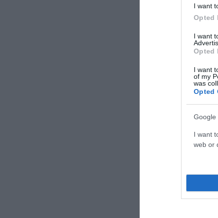
I want t
Opted 
I want 
Advertis
Opted 
I want t
of my P
was col
Opted 
Google 
I want t
web or d