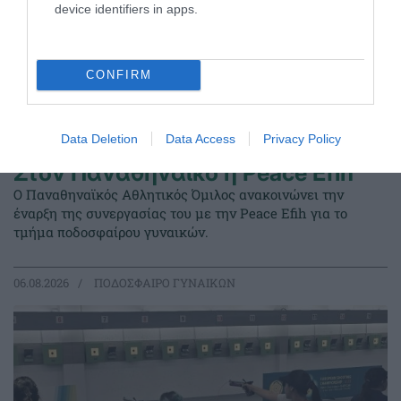
device identifiers in apps.
CONFIRM
Data Deletion
Data Access
Privacy Policy
Στον Παναθηναϊκό η Peace Efih
Ο Παναθηναϊκός Αθλητικός Όμιλος ανακοινώνει την
έναρξη της συνεργασίας του με την Peace Efih για το
τμήμα ποδοσφαίρου γυναικών.
06.08.2026
ΠΟΔΟΣΦΑΙΡΟ ΓΥΝΑΙΚΩΝ