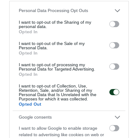
Please note that this website/app uses one or more Google
Personal Data Processing Opt Outs
services and may gather and store information including but
not limited to your visit or usage behaviour. You may click to
I want to opt-out of the Sharing of my
personal data.
grant or deny consent to Google and its third-party tags to
Opted In
Ανταγωνιστική Ντουντουνάκη
use your data for below specified purposes in below Google
στη Ρώμη
consent section.
I want to opt-out of the Sale of my
Personal Data.
Η Άννα Ντουντουνάκη συμμετείχε σε δύο τελικούς την
Opted In
πρώτη μέρα του Sette Colli στη Ρώμη.
I want to opt-out of processing my
Personal Data for Targeted Advertising.
26.06.2026
ΚΟΛΥΜΒΗΣΗ
Opted In
I want to opt-out of Collection, Use,
Retention, Sale, and/or Sharing of my
Personal Data that Is Unrelated with the
ΤΕΛΕΥΤΑΙΑ ΝΕΑ
Purposes for which it was collected.
Opted Out
Google consents
I want to allow Google to enable storage
related to advertising like cookies on web or