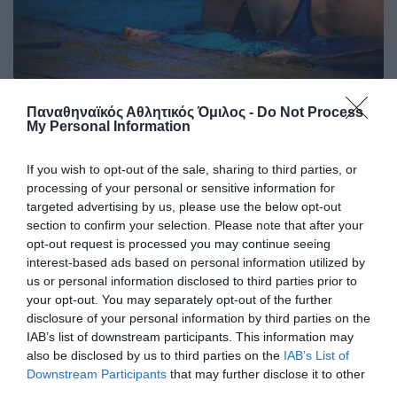
Ακάθεκτη η Ντουντουνάκη στη
Παναθηναϊκός Αθλητικός Όμιλος -
Do Not Process
Ρώμη
My Personal Information
Η Άννα Ντουντουνάκη προκρίθηκε σε έναν ακόμη τελικό
στο μίτινγκ Sette Colli της Ρώμης.
If you wish to opt-out of the sale, sharing to third parties, or
processing of your personal or sensitive information for
targeted advertising by us, please use the below opt-out
27.06.2026
ΚΟΛΥΜΒΗΣΗ
section to confirm your selection. Please note that after your
opt-out request is processed you may continue seeing
interest-based ads based on personal information utilized by
us or personal information disclosed to third parties prior to
your opt-out. You may separately opt-out of the further
disclosure of your personal information by third parties on the
IAB’s list of downstream participants. This information may
also be disclosed by us to third parties on the
IAB’s List of
Downstream Participants
that may further disclose it to other
third parties.