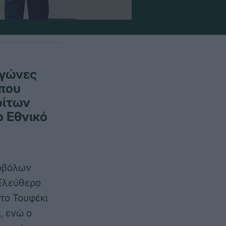
Αγώνες
που
οίτων
ο Εθνικό
ροβόλων
 Ελεύθερο
το Τουφέκι
, ενώ ο