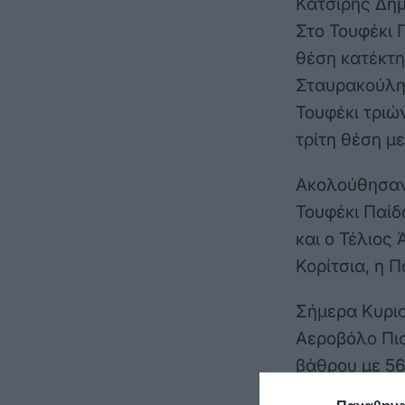
Κατσίρης Δημ
Στο Τουφέκι 
θέση κατέκτη
Σταυρακούλη 
Τουφέκι τρι
τρίτη θέση με
Ακολούθησαν 
Τουφέκι Παίδ
και ο Τέλιος
Κορίτσια, η 
Σήμερα Κυρια
Αεροβόλο Πισ
βάθρου με 56
554, ο Μητσι