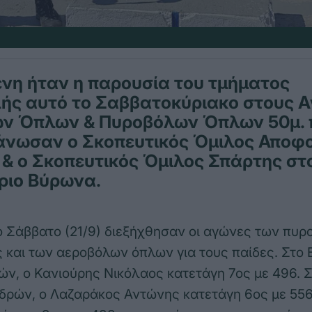
νη ήταν η παρουσία του τμήματος
ής αυτό το Σαββατοκύριακο στους 
ν Όπλων & Πυροβόλων Όπλων 50μ. 
άνωσαν ο Σκοπευτικός Όμιλος Αποφ
. & ο Σκοπευτικός Όμιλος Σπάρτης στ
ριο Βύρωνα.
το Σάββατο (21/9) διεξήχθησαν οι αγώνες των πυ
και των αεροβόλων όπλων για τους παίδες. Στο
ών, ο Κανιούρης Νικόλαος κατετάγη 7ος με 496. Σ
ρών, ο Λαζαράκος Αντώνης κατετάγη 6ος με 556