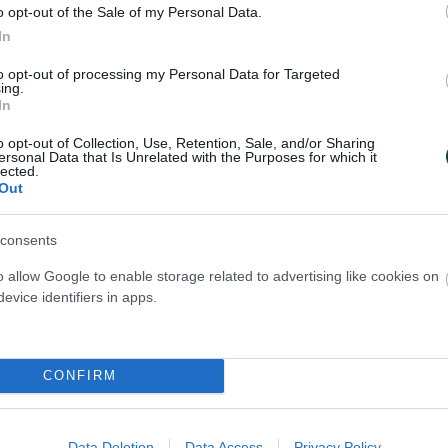
5η με 580,6. Στο Αεροβόλο Τουφέκι Νεανίδων, τη
o opt-out of the Sale of my Personal Data.
σε η Μιχελάκη Εμμανουέλα με 610,1 και την έκτη 
In
 Αργυρή με 593,2.Στο Αεροβόλο Τουφέκι Εφήβων
to opt-out of processing my Personal Data for Targeted
ing.
τώνης κατετάγη 4ος με 582,7 και ο Αργυρόπουλ
In
.
o opt-out of Collection, Use, Retention, Sale, and/or Sharing
ersonal Data that Is Unrelated with the Purposes for which it
lected.
Out
consents
o allow Google to enable storage related to advertising like cookies on
evice identifiers in apps.
CONFIRM
Data Deletion
Data Access
Privacy Policy