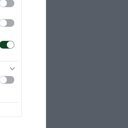
 δεύτερη
θέση η
, ο
ος Άγγελος