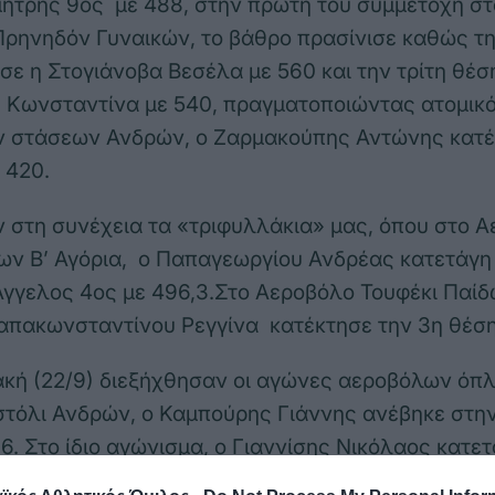
ήτρης 9ος με 488, στην πρώτη του συμμετοχή στ
Πρηνηδόν Γυναικών, το βάθρο πρασίνισε καθώς τ
σε η Στογιάνοβα Βεσέλα με 560 και την τρίτη θέσ
Κωνσταντίνα με 540, πραγματοποιώντας ατομικό
ών στάσεων Ανδρών, ο Ζαρμακούπης Αντώνης κατέ
 420.
στη συνέχεια τα «τριφυλλάκια» μας, όπου στο 
ων Β’ Αγόρια, ο Παπαγεωργίου Ανδρέας κατετάγη
 Άγγελος 4ος με 496,3.Στο Αεροβόλο Τουφέκι Παίδ
Παπακωνσταντίνου Ρεγγίνα κατέκτησε την 3η θέση
κή (22/9) διεξήχθησαν οι αγώνες αεροβόλων όπλ
τόλι Ανδρών, ο Καμπούρης Γιάννης ανέβηκε στη
6. Στο ίδιο αγώνισμα, ο Γιαννίσης Νικόλαος κατετ
ώκας Βασίλης 14ος με 536, ο Ζαρμακούπης Αντών