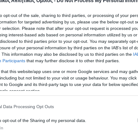
κός Αθλητικός Όμιλος -
Do Not Process My Personal Infor
κης Παύλος 23ος με 511, ο Τριδήμας Αντώνης 25ος 
λέξανδρος 27ος με 500, ο Βλαστάρας Χρήστος 2
to opt-out of the sale, sharing to third parties, or processing of your per
formation for targeted advertising by us, please use the below opt-out s
ρηγόρης 33ος με 470 και ο Παπαγεωργίου Χρυσο
r selection. Please note that after your opt-out request is processed y
 Στο Αεροβόλο Πιστόλι Γυναικών, η Αναστασία Εξ
eing interest-based ads based on personal information utilized by us or
ν 5η θέση με 549, ενώ η Βεζιντάρη Κατερίνα κατε
disclosed to third parties prior to your opt-out. You may separately opt-
losure of your personal information by third parties on the IAB’s list of
νου Χριστίνα 19η με 434. Στο Αεροβόλο Πιστόλι Ε
. This information may also be disclosed by us to third parties on the
IA
ν Μιχαλόπουλο Παναγιώτη να βγαίνει 1ος με 566 κα
Participants
that may further disclose it to other third parties.
η δεύτερη θέση ο Τρεκλής Θοδωρής με 558. Στο ί
 that this website/app uses one or more Google services and may gath
including but not limited to your visit or usage behaviour. You may click 
ίλης κατετάγη 7ος με 459. Στο Αεροβόλο Πιστόλ
 to Google and its third-party tags to use your data for below specifi
ση πήρε η Μιχελάκη Εβίτα με 562 και την 6η η Δ
ogle consent section.
l Data Processing Opt Outs
ο Τουφέκι Ανδρών, ο Δασκαλάκης Αντώνης κατετά
o opt-out of the Sharing of my personal data.
Μιχελάκης Δημήτρης 11ος με 551,5. Στο Αεροβόλο Τ
In
Στογιάνοβα Βεσέλα κατετάγη 4η με 587,2 και η Σ