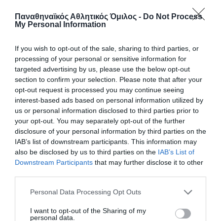
Παναθηναϊκός Αθλητικός Όμιλος -
Do Not Process
My Personal Information
If you wish to opt-out of the sale, sharing to third parties, or
processing of your personal or sensitive information for
targeted advertising by us, please use the below opt-out
section to confirm your selection. Please note that after your
opt-out request is processed you may continue seeing
interest-based ads based on personal information utilized by
us or personal information disclosed to third parties prior to
your opt-out. You may separately opt-out of the further
«Πράσινες» επιτυχίες στο σκάκι
disclosure of your personal information by third parties on the
IAB’s list of downstream participants. This information may
Η σημερινή ημέρα ήταν γεμάτη επιτυχίες για το τμήμα
also be disclosed by us to third parties on the
IAB’s List of
σκάκι του Παναθηναϊκού, καθώς οι αθλητές μας
Downstream Participants
that may further disclose it to other
σημείωσαν εντυπωσιακά αποτελέσματα σε όλες τις
third parties.
διοργανώσεις.
Please note that this website/app uses one or more Google
Personal Data Processing Opt Outs
services and may gather and store information including but
08.02.2026
ΣΚΑΚΙ
not limited to your visit or usage behaviour. You may click to
I want to opt-out of the Sharing of my
personal data.
grant or deny consent to Google and its third-party tags to