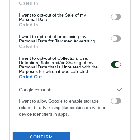
Opted In
use your data for below specified purposes in below Google
consent section.
I want to opt-out of the Sale of my
Personal Data.
Opted In
I want to opt-out of processing my
Personal Data for Targeted Advertising.
Opted In
I want to opt-out of Collection, Use,
Retention, Sale, and/or Sharing of my
Personal Data that Is Unrelated with the
Purposes for which it was collected.
Opted Out
«Πράσινες» επιτυχίες στο σκάκι
Google consents
Νίκες για τον Παναθηναϊκό στο Πρωτάθλημα Παίδων-
Κορασίδων και μετά την 6η αγωνιστική ο Σύλλογος
I want to allow Google to enable storage
βρίσκεται στην κορυφή.
related to advertising like cookies on web or
device identifiers in apps.
10.11.2025
ΣΚΑΚΙ
CONFIRM