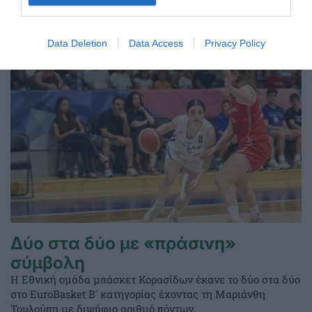
ΤΕΛΕΥΤΑΙΑ ΝΕΑ
Data Deletion
Data Access
Privacy Policy
Δύο στα δύο με «πράσινη»
σύμβολη
Η Εθνική ομάδα μπάσκετ Κορασίδων έκανε το δύο στα δύο
στο EuroBasket Β' κατηγορίας έχοντας τη Μαριάνθη
Τουλούπη με διψήφιο αριθμό πόντων.