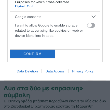
Purposes for which it was collected.
Opted Out
ΤΕΛΕΥΤΑΙΑ ΝΕΑ
Google consents
I want to allow Google to enable storage
related to advertising like cookies on web or
device identifiers in apps.
CONFIRM
Data Deletion
Data Access
Privacy Policy
Δύο στα δύο με «πράσινη»
σύμβολη
Η Εθνική ομάδα μπάσκετ Κορασίδων έκανε το δύο στα δύο
στο EuroBasket Β' κατηγορίας έχοντας τη Μαριάνθη