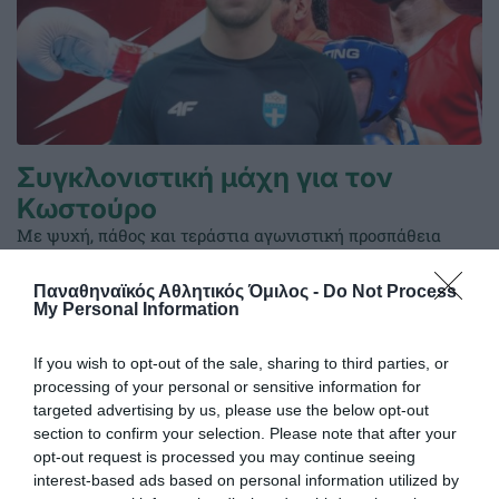
Συγκλονιστική μάχη για τον
Κωστούρο
Με ψυχή, πάθος και τεράστια αγωνιστική προσπάθεια
ολοκλήρωσε την πορεία του στο Διεθνές τουρνουά «I.
Abashidze Memorial International Boxing Tournament»
Παναθηναϊκός Αθλητικός Όμιλος -
Do Not Process
στο Μπατούμι της Γεωργίας ο Παναγιώτης Κωστούρος,
My Personal Information
εκπροσωπώντας επάξια τα ελληνικά χρώματα απέναντι σε
έναν από τους πιο έμπειρους και διακεκριμένους αθλητές
If you wish to opt-out of the sale, sharing to third parties, or
της κατηγορίας.
processing of your personal or sensitive information for
targeted advertising by us, please use the below opt-out
section to confirm your selection. Please note that after your
26.05.2026
ΠΥΓΜΑΧΙΑ
opt-out request is processed you may continue seeing
interest-based ads based on personal information utilized by