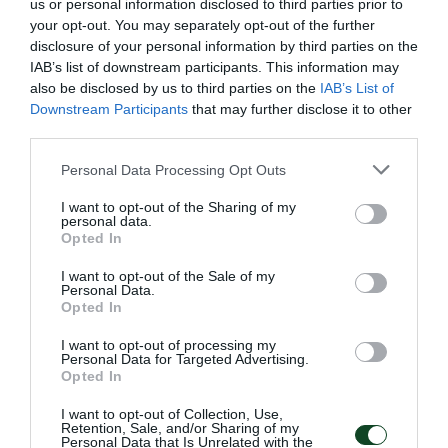
us or personal information disclosed to third parties prior to
your opt-out. You may separately opt-out of the further
disclosure of your personal information by third parties on the
IAB’s list of downstream participants. This information may
also be disclosed by us to third parties on the
IAB’s List of
Downstream Participants
that may further disclose it to other
third parties.
Please note that this website/app uses one or more Google
Personal Data Processing Opt Outs
services and may gather and store information including but
not limited to your visit or usage behaviour. You may click to
I want to opt-out of the Sharing of my
personal data.
grant or deny consent to Google and its third-party tags to
Opted In
use your data for below specified purposes in below Google
«Πράσινες» διακρίσεις στο
consent section.
I want to opt-out of the Sale of my
εξωτερικό
Personal Data.
Το τμήμα πυγμαχίας του Παναθηναϊκού είχε δύο
Opted In
συμμετοχές στο εξωτερικό με τον Παντελή Γεωργόπουλο
I want to opt-out of processing my
και τη Δέσποινα Μακρή να εκπροσωπούν τον Σύλλογο.
Personal Data for Targeted Advertising.
Opted In
17.05.2026
ΠΥΓΜΑΧΙΑ
I want to opt-out of Collection, Use,
Retention, Sale, and/or Sharing of my
Personal Data that Is Unrelated with the