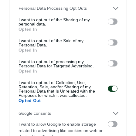
Η πράσινη υπεροχή σε βαθμούς
Please note that this website/app uses one or more Google
Personal Data Processing Opt Outs
services and may gather and store information including but
Ο Παναθηναϊκός ήταν ο μεγάλος πρωταγωνιστής στο
not limited to your visit or usage behaviour. You may click to
I want to opt-out of the Sharing of my
Πανελλήνιο πρωτάθλημα στίβου. Η ανωτερότητα του
personal data.
grant or deny consent to Google and its third-party tags to
τριφυλλιού φαίνεται και μέσα από την ανεπίσημη γενική
Opted In
use your data for below specified purposes in below Google
βαθμολογία του ΣΕΓΑΣ σε άνδρες και γυναίκες.
consent section.
I want to opt-out of the Sale of my
Personal Data.
Opted In
28.07.2026
ΣΤΙΒΟΣ
I want to opt-out of processing my
Personal Data for Targeted Advertising.
Opted In
ΤΕΛΕΥΤΑΙΑ ΝΕΑ
I want to opt-out of Collection, Use,
Retention, Sale, and/or Sharing of my
Personal Data that Is Unrelated with the
Purposes for which it was collected.
Opted Out
Google consents
I want to allow Google to enable storage
related to advertising like cookies on web or