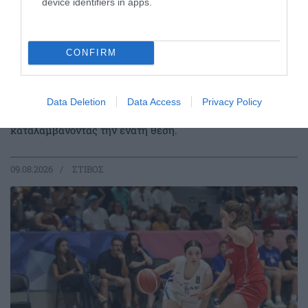
device identifiers in apps.
CONFIRM
Στην Παγκόσμια ελίτ ο Κουλούρης
Ο Αρσένης Κουλούρης συμμετείχε στον τελικό του μήκος
Data Deletion
Data Access
Privacy Policy
στο Παγκόσμιο πρωτάθλημα Κ20 στο Όρεγκον
καταλαμβάνοντας την ένατη θέση.
09.08.2026
ΣΤΙΒΟΣ