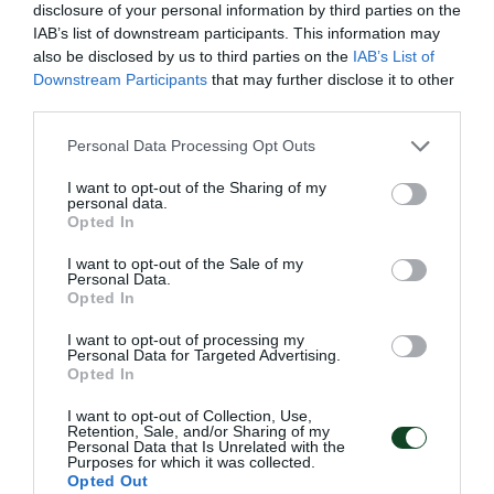
disclosure of your personal information by third parties on the
IAB’s list of downstream participants. This information may
also be disclosed by us to third parties on the
IAB’s List of
Downstream Participants
that may further disclose it to other
third parties.
Please note that this website/app uses one or more Google
Personal Data Processing Opt Outs
services and may gather and store information including but
not limited to your visit or usage behaviour. You may click to
I want to opt-out of the Sharing of my
personal data.
grant or deny consent to Google and its third-party tags to
Opted In
use your data for below specified purposes in below Google
consent section.
I want to opt-out of the Sale of my
Ανταγωνιστική Ντουντουνάκη
Personal Data.
Opted In
στη Ρώμη
Η Άννα Ντουντουνάκη συμμετείχε σε δύο τελικούς την
I want to opt-out of processing my
Personal Data for Targeted Advertising.
πρώτη μέρα του Sette Colli στη Ρώμη.
Opted In
I want to opt-out of Collection, Use,
26.06.2026
ΚΟΛΥΜΒΗΣΗ
Retention, Sale, and/or Sharing of my
Personal Data that Is Unrelated with the
Purposes for which it was collected.
Opted Out