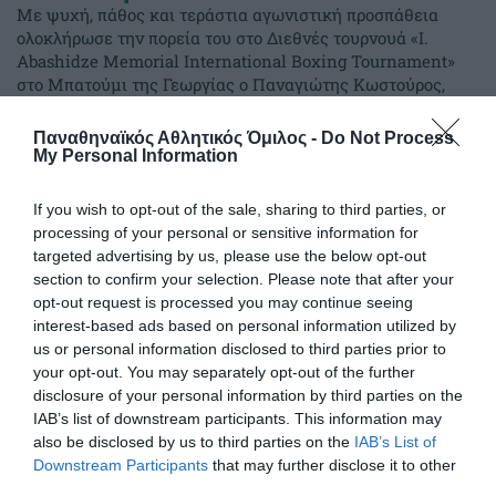
Με ψυχή, πάθος και τεράστια αγωνιστική προσπάθεια
ολοκλήρωσε την πορεία του στο Διεθνές τουρνουά «I.
Abashidze Memorial International Boxing Tournament»
στο Μπατούμι της Γεωργίας ο Παναγιώτης Κωστούρος,
εκπροσωπώντας επάξια τα ελληνικά χρώματα απέναντι σε
έναν από τους πιο έμπειρους και διακεκριμένους αθλητές
Παναθηναϊκός Αθλητικός Όμιλος -
Do Not Process
της κατηγορίας.
My Personal Information
If you wish to opt-out of the sale, sharing to third parties, or
26.05.2026
ΠΥΓΜΑΧΙΑ
processing of your personal or sensitive information for
targeted advertising by us, please use the below opt-out
section to confirm your selection. Please note that after your
opt-out request is processed you may continue seeing
interest-based ads based on personal information utilized by
us or personal information disclosed to third parties prior to
your opt-out. You may separately opt-out of the further
disclosure of your personal information by third parties on the
IAB’s list of downstream participants. This information may
also be disclosed by us to third parties on the
IAB’s List of
Downstream Participants
that may further disclose it to other
third parties.