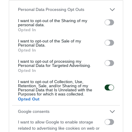
Please note that this website/app uses one or more Google
Personal Data Processing Opt Outs
services and may gather and store information including but
«Πράσινες» διακρίσεις στο
not limited to your visit or usage behaviour. You may click to
I want to opt-out of the Sharing of my
εξωτερικό
personal data.
grant or deny consent to Google and its third-party tags to
Opted In
Το τμήμα πυγμαχίας του Παναθηναϊκού είχε δύο
use your data for below specified purposes in below Google
συμμετοχές στο εξωτερικό με τον Παντελή Γεωργόπουλο
consent section.
I want to opt-out of the Sale of my
και τη Δέσποινα Μακρή να εκπροσωπούν τον Σύλλογο.
Personal Data.
Opted In
I want to opt-out of processing my
17.05.2026
ΠΥΓΜΑΧΙΑ
Personal Data for Targeted Advertising.
Opted In
I want to opt-out of Collection, Use,
ΤΕΛΕΥΤΑΙΑ ΝΕΑ
Retention, Sale, and/or Sharing of my
Personal Data that Is Unrelated with the
Purposes for which it was collected.
Opted Out
Google consents
I want to allow Google to enable storage
related to advertising like cookies on web or