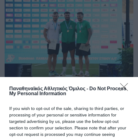
Η πράσινη υπεροχή σε βαθμούς
Παναθηναϊκός Αθλητικός Όμιλος -
Do Not Process
Ο Παναθηναϊκός ήταν ο μεγάλος πρωταγωνιστής στο
My Personal Information
Πανελλήνιο πρωτάθλημα στίβου. Η ανωτερότητα του
τριφυλλιού φαίνεται και μέσα από την ανεπίσημη γενική
If you wish to opt-out of the sale, sharing to third parties, or
βαθμολογία του ΣΕΓΑΣ σε άνδρες και γυναίκες.
processing of your personal or sensitive information for
targeted advertising by us, please use the below opt-out
section to confirm your selection. Please note that after your
28.07.2026
ΣΤΙΒΟΣ
opt-out request is processed you may continue seeing