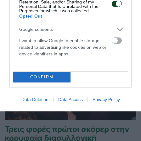
Retention, Sale, and/or Sharing of my
27.07.2026
ΣΤΙΒΟΣ
Personal Data that Is Unrelated with the
Purposes for which it was collected.
Opted Out
ΤΕΛΕΥΤΑΙΑ ΝΕΑ
Google consents
I want to allow Google to enable storage
related to advertising like cookies on web or
device identifiers in apps.
CONFIRM
Data Deletion
Data Access
Privacy Policy
Τρεις φορές πρώτοι σκόρερ στην
κορυφαία διασυλλογική