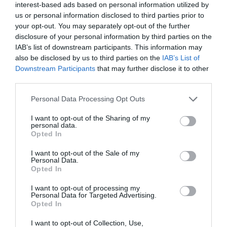
interest-based ads based on personal information utilized by
us or personal information disclosed to third parties prior to
your opt-out. You may separately opt-out of the further
disclosure of your personal information by third parties on the
IAB’s list of downstream participants. This information may
also be disclosed by us to third parties on the
IAB’s List of
Downstream Participants
that may further disclose it to other
third parties.
Please note that this website/app uses one or more Google
Personal Data Processing Opt Outs
services and may gather and store information including but
not limited to your visit or usage behaviour. You may click to
I want to opt-out of the Sharing of my
personal data.
grant or deny consent to Google and its third-party tags to
Opted In
use your data for below specified purposes in below Google
Πρώτος και στα μετάλλια ο
consent section.
I want to opt-out of the Sale of my
Παναθηναϊκός!
Personal Data.
Opted In
Ο πρωταθλητής Ελλάδας στους άνδρες και δευτεραθλητής
Ελλάδας στις γυναίκες Παναθηναϊκός είναι ο πολυνίκης
I want to opt-out of processing my
σύλλογος της χώρας στον ανοικτό στίβο, στον άτυπο πίνακα
Personal Data for Targeted Advertising.
με τα κερδισμένα μετάλλια!
Opted In
I want to opt-out of Collection, Use,