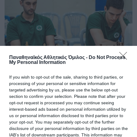
Παναθηναϊκός Αθλητικός Όμιλος -
Do Not Process
My Personal Information
Νίκη κόντρα στον ΟΦΗ μία
If you wish to opt-out of the sale, sharing to third parties, or
αγωνιστική πριν το φινάλε
processing of your personal or sensitive information for
Ο Παναθηναϊκός νίκησε τον ΟΦΗ την έκτη αγωνιστική της
targeted advertising by us, please use the below opt-out
Α Εθνικής στο σκάκι.
section to confirm your selection. Please note that after your
opt-out request is processed you may continue seeing
interest-based ads based on personal information utilized by
09.07.2026
ΣΚΑΚΙ
us or personal information disclosed to third parties prior to
your opt-out. You may separately opt-out of the further
disclosure of your personal information by third parties on the
IAB’s list of downstream participants. This information may