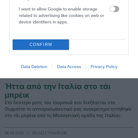
I want to allow Google to enable storage
related to advertising like cookies on web or
device identifiers in apps.
CONFIRM
Data Deletion
Data Access
Privacy Policy
Ήττα από την Ιταλία στο τάι
μπρέικ
Στο δεύτερο ματς του τουρνουά που διεξάγεται στο
Ουρμπίνο το αντιπροσωπευτικό μας συγκρότημα ηττήθηκε
στο τάι μπρέικ από τη Μεσογειακή ομάδα της Ιταλίας.
06.08.2026
ΒΟΛΕΪ ΓΥΝΑΙΚΩΝ