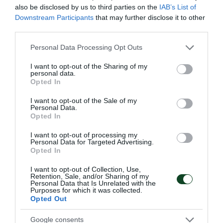
also be disclosed by us to third parties on the
IAB’s List of
Downstream Participants
that may further disclose it to other
third parties.
Please note that this website/app uses one or more Google
Personal Data Processing Opt Outs
services and may gather and store information including but
not limited to your visit or usage behaviour. You may click to
I want to opt-out of the Sharing of my
personal data.
grant or deny consent to Google and its third-party tags to
Opted In
use your data for below specified purposes in below Google
consent section.
I want to opt-out of the Sale of my
Personal Data.
Ισοπαλία με την Καβάλα
Opted In
Το τμήμα σκάκι του Παναθηναϊκού παραμένει χωρίς ήττα
στο πρωτάθλημα της Α' Εθνικής.
I want to opt-out of processing my
Personal Data for Targeted Advertising.
Opted In
08.07.2026
ΣΚΑΚΙ
I want to opt-out of Collection, Use,
Retention, Sale, and/or Sharing of my
Personal Data that Is Unrelated with the
Purposes for which it was collected.
Opted Out
ΤΕΛΕΥΤΑΙΑ ΝΕΑ
Google consents