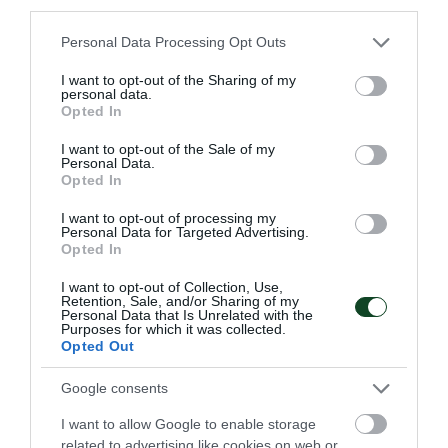
third parties.
Please note that this website/app uses one or more Google
Personal Data Processing Opt Outs
services and may gather and store information including but
not limited to your visit or usage behaviour. You may click to
I want to opt-out of the Sharing of my
personal data.
grant or deny consent to Google and its third-party tags to
Opted In
Πρωταθλητής Ελλάδας ο
use your data for below specified purposes in below Google
consent section.
Παναθηναϊκός!
I want to opt-out of the Sale of my
Personal Data.
Ο Σύλλογος πανηγύρισε το 28ο πρωτάθλημα Ελλάδας στον
Opted In
στίβο ανδρών και αυτός ήταν συνολικά ο 1867ος τίτλος για
I want to opt-out of processing my
το «τριφύλλι». Στη δεύτερη θέση κατετάγη η ομάδα
Personal Data for Targeted Advertising.
γυναικών.
Opted In
I want to opt-out of Collection, Use,
26.07.2026
ΣΤΙΒΟΣ
Retention, Sale, and/or Sharing of my
Personal Data that Is Unrelated with the
Purposes for which it was collected.
Opted Out
ΤΕΛΕΥΤΑΙΑ ΝΕΑ
Google consents
I want to allow Google to enable storage
related to advertising like cookies on web or