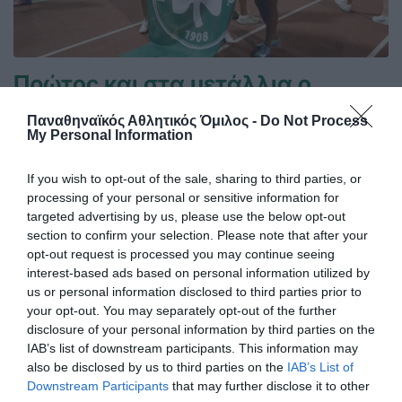
Πρώτος και στα μετάλλια ο
Παναθηναϊκός!
Παναθηναϊκός Αθλητικός Όμιλος -
Do Not Process
Ο πρωταθλητής Ελλάδας στους άνδρες και δευτεραθλητής
My Personal Information
Ελλάδας στις γυναίκες Παναθηναϊκός είναι ο πολυνίκης
σύλλογος της χώρας στον ανοικτό στίβο, στον άτυπο πίνακα
If you wish to opt-out of the sale, sharing to third parties, or
με τα κερδισμένα μετάλλια!
processing of your personal or sensitive information for
targeted advertising by us, please use the below opt-out
section to confirm your selection. Please note that after your
27.07.2026
ΣΤΙΒΟΣ
opt-out request is processed you may continue seeing
interest-based ads based on personal information utilized by
us or personal information disclosed to third parties prior to
your opt-out. You may separately opt-out of the further
disclosure of your personal information by third parties on the
IAB’s list of downstream participants. This information may
also be disclosed by us to third parties on the
IAB’s List of
Downstream Participants
that may further disclose it to other