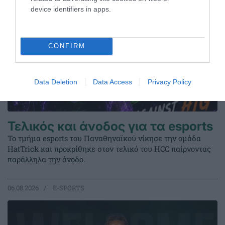
device identifiers in apps.
CONFIRM
Data Deletion
Data Access
Privacy Policy
Τελικός και άνοδος για τα esports
Το τμήμα esports του Παναθηναϊκού νίκησε την ομάδα
HatTrick και προκρίθηκε στον τελικό του HCC παίρνοντας
παράλληλα την άνοδο.
06.08.2026
E-SPORTS