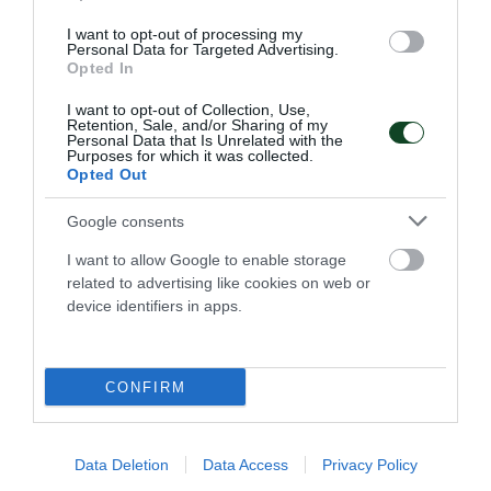
I want to opt-out of processing my
Personal Data for Targeted Advertising.
Opted In
I want to opt-out of Collection, Use,
Retention, Sale, and/or Sharing of my
«Πράσινη» συνεισφορά στη
Personal Data that Is Unrelated with the
Purposes for which it was collected.
Σχεδία
Opted Out
Το τμήμα ποδοσφαίρου ακρωτηριασμένων του
Παναθηναϊκού και φίλοι-ες του τμήματος έδειξαν για
Google consents
ακόμα μια φορά τον κοινωνικό χαρακτήρα του τμήματος.
I want to allow Google to enable storage
related to advertising like cookies on web or
28.04.2026
ΠΟΔΟΣΦΑΙΡΟ ΑΚΡΩΤΗΡΙΑΣΜΕΝΩΝ
device identifiers in apps.
ΤΕΛΕΥΤΑΙΑ ΝΕΑ
CONFIRM
Data Deletion
Data Access
Privacy Policy