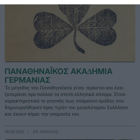
ΠΑΝΑΘΗΝΑΪΚΟΣ ΑΚΑ∆ΗΜΙΑ
ΓΕΡΜΑΝΙΑΣ
Το μέγεθος του Παναθηναϊκού είναι τεράστιο και έχει
ξεπεράσει προ πολλού τα στενά ελληνικά σύνορα. Είναι
χαρακτηριστικό το γεγονός πως υπάρχουν ομάδες που
δημιουργήθηκαν προς τιμήν του μεγαλύτερου Συλλόγου
και έχουν πάρει την ονομασία του.
08.08.2026
EΝ ΑΘΗΝΑΙΣ