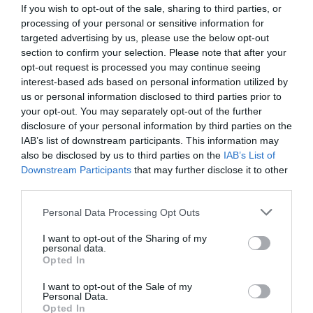
If you wish to opt-out of the sale, sharing to third parties, or
processing of your personal or sensitive information for
targeted advertising by us, please use the below opt-out
section to confirm your selection. Please note that after your
Πρωταθλητής Ελλάδας ο
opt-out request is processed you may continue seeing
Παναθηναϊκός!
interest-based ads based on personal information utilized by
us or personal information disclosed to third parties prior to
Ο Σύλλογος αναδείχτηκε πρωταθλητής Ελλάδας στο
your opt-out. You may separately opt-out of the further
ποδόσφαιρο ακρωτηριασμένων καθώς επικράτησε στον
disclosure of your personal information by third parties on the
τελικό στη Λάρισα με 1-0 κόντρα στον Ηρόδικο.-Αυτός ήταν
IAB’s list of downstream participants. This information may
ο 1853ος τίτλος για το «τριφύλλι»!
also be disclosed by us to third parties on the
IAB’s List of
Downstream Participants
that may further disclose it to other
06.06.2026
ΠΟΔΟΣΦΑΙΡΟ ΑΚΡΩΤΗΡΙΑΣΜΕΝΩΝ
third parties.
Please note that this website/app uses one or more Google
Personal Data Processing Opt Outs
services and may gather and store information including but
not limited to your visit or usage behaviour. You may click to
I want to opt-out of the Sharing of my
personal data.
grant or deny consent to Google and its third-party tags to
Opted In
use your data for below specified purposes in below Google
consent section.
I want to opt-out of the Sale of my
Personal Data.
Opted In