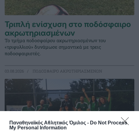
Τριπλή ενίσχυση στο ποδόσφαιρο
ακρωτηριασμένων
Το τμήμα ποδοσφαίρου ακρωτηριασμένων του
«τριφυλλιού» δυνάμωσε σημαντικά με τρεις
ποδοσφαιριστές.
03.08.2026
ΠΟΔΟΣΦΑΙΡΟ ΑΚΡΩΤΗΡΙΑΣΜΕΝΩΝ
Παναθηναϊκός Αθλητικός Όμιλος -
Do Not Process
My Personal Information