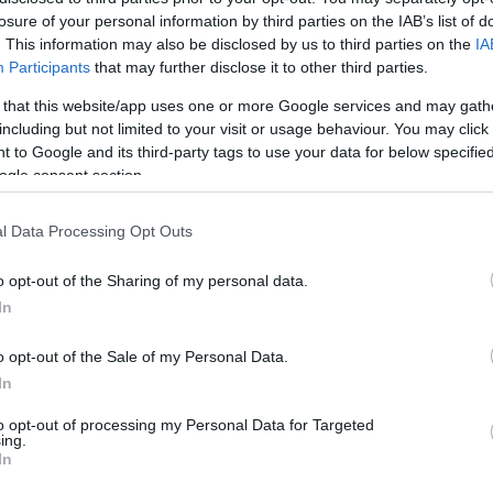
τη-Κατερίνα Τόλιου 0-3 (3-11, 6-11, 9-11)
losure of your personal information by third parties on the IAB’s list of
. This information may also be disclosed by us to third parties on the
IA
Participants
that may further disclose it to other third parties.
 that this website/app uses one or more Google services and may gath
including but not limited to your visit or usage behaviour. You may click 
 to Google and its third-party tags to use your data for below specifi
ΩΝ
ogle consent section.
l Data Processing Opt Outs
o opt-out of the Sharing of my personal data.
In
o opt-out of the Sale of my Personal Data.
In
to opt-out of processing my Personal Data for Targeted
ing.
In
 στο τιμόνι και τη
Το σήκωσε στο Σ