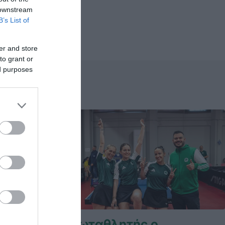
 downstream
B’s List of
er and store
to grant or
ed purposes
ΕΦ!
Πρωταθλητής ο