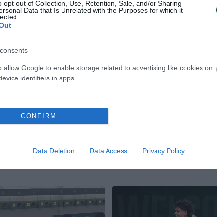
o opt-out of Collection, Use, Retention, Sale, and/or Sharing
ιά!
ersonal Data that Is Unrelated with the Purposes for which it
lected.
Out
Σήμερα στέφθηκε και τυπικά π
ο Παναθηναϊκός στο πρωτάθλημ
 Αθλητικός Όμιλος
consents
πονγκ γυναικών στο ΣΕΦ έπειτα 
ν ανανέωση της
χρόνια. Στη δεύτερη θέση τερμάτ
 τον προπονητή της ομάδας
o allow Google to enable storage related to advertising like cookies on
άνδρες.
αικών, Νίκο Ζέρβα.
evice identifiers in apps.
CONFIRM
ΝΓΚ ΠΟΝΓΚ ΓΥΝΑΙΚΩΝ
22.05.2026
ΠΙΝΓΚ ΠΟΝΓΚ ΓΥΝ
Data Deletion
Data Access
Privacy Policy