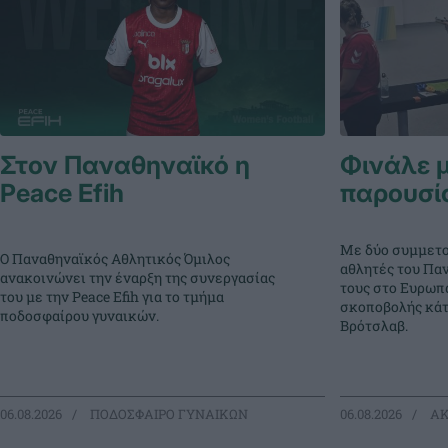
Στον Παναθηναϊκό η
Φινάλε μ
Peace Efih
παρουσί
Με δύο συμμετο
Ο Παναθηναϊκός Αθλητικός Όμιλος
αθλητές του Πα
ανακοινώνει την έναρξη της συνεργασίας
τους στο Ευρωπ
του με την Peace Efih για το τμήμα
σκοποβολής κάτ
ποδοσφαίρου γυναικών.
Βρότσλαβ.
06.08.2026
ΠΟΔΟΣΦΑΙΡΟ ΓΥΝΑΙΚΩΝ
06.08.2026
ΑΚ