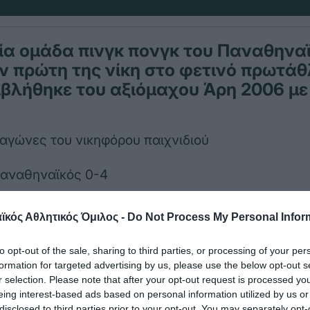
ία ομάδα πινγκ πονγκ του Παναθηνα
ν πρώτη της νίκη στο φετινό πρωτά
βλήθηκε του αξιόμαχου Άρη 2006 με
 αγώνες του νικηφόρου παιχνιδιού
αναθηναϊκός 0-4
ύτη-Ιωάννα Γερασμάτου 0-3 (9-11, 6-11, 6-11)
κός Αθλητικός Όμιλος -
Do Not Process My Personal Infor
μ -Κατερίνα Τόλιου 1-3 (11-6, 5-11, 5-11, 5-11)
to opt-out of the sale, sharing to third parties, or processing of your per
formation for targeted advertising by us, please use the below opt-out s
άννη-Κωνσταντίνα Παρίδη 0-3 (5-11, 7-11, 5-11)
r selection. Please note that after your opt-out request is processed y
eing interest-based ads based on personal information utilized by us or
disclosed to third parties prior to your opt-out. You may separately opt-