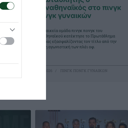
Παναθηναϊκός στο πινγκ
πονγκ γυναικών
ρωταθλητής
α πινγκ
Η γυναικεία ομάδα πινγκ πονγκ του
από 52
Παναθηναϊκού κατέκτησε το Πρωτάθλημα
ισαν οι
Ελλάδας εξασφαλίζοντας τον τίτλο από την
πρώτη αγωνιστική των πλέι οφ.
ΑΙΚΩΝ
21.05.2026
ΠΙΝΓΚ ΠΟΝΓΚ ΓΥΝΑΙΚΩΝ