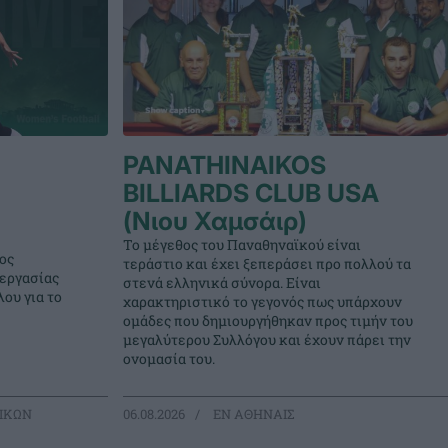
PANATHINAIKOS
BILLIARDS CLUB USA
(Νιου Χαμσάιρ)
Το μέγεθος του Παναθηναϊκού είναι
ος
τεράστιο και έχει ξεπεράσει προ πολλού τα
νεργασίας
στενά ελληνικά σύνορα. Είναι
ου για το
χαρακτηριστικό το γεγονός πως υπάρχουν
ομάδες που δημιουργήθηκαν προς τιμήν του
μεγαλύτερου Συλλόγου και έχουν πάρει την
ονομασία του.
ΙΚΩΝ
06.08.2026
EΝ ΑΘΗΝΑΙΣ