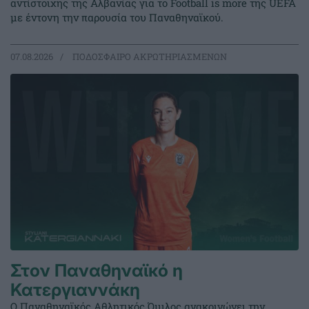
αντίστοιχης της Αλβανίας για το Football is more της UEFA
με έντονη την παρουσία του Παναθηναϊκού.
07.08.2026
ΠΟΔΟΣΦΑΙΡΟ ΑΚΡΩΤΗΡΙΑΣΜΕΝΩΝ
Στον Παναθηναϊκό η
Κατεργιαννάκη
Ο Παναθηναϊκός Αθλητικός Όμιλος ανακοινώνει την