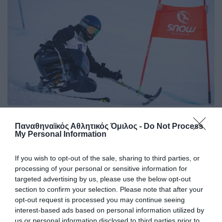
Δυνατός διεθνής αγώνας του
Παναθηναϊκός Αθλητικός Όμιλος -
Do Not Process
Σφαλτού!
My Personal Information
Σημαδιακό αγώνα έδωσε ο αθλητής αλπικού σκι του
Παναθηναϊκού Γιώργος Σφαλτός στην Αυστρία που ήταν
If you wish to opt-out of the sale, sharing to third parties, or
3ος στην κατηγορία του και 16ος στη συνολική βαθμολογία.
processing of your personal or sensitive information for
targeted advertising by us, please use the below opt-out
section to confirm your selection. Please note that after your
05.12.2025
ΑΛΠΙΚΟ ΣΚΙ ΑΜΕΑ
opt-out request is processed you may continue seeing
interest-based ads based on personal information utilized by
us or personal information disclosed to third parties prior to