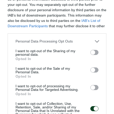
your opt-out. You may separately opt-out of the further
disclosure of your personal information by third parties on the
IAB’s list of downstream participants. This information may
also be disclosed by us to third parties on the
IAB’s List of
Downstream Participants
that may further disclose it to other
third parties.
Please note that this website/app uses one or more Google
Personal Data Processing Opt Outs
services and may gather and store information including but
not limited to your visit or usage behaviour. You may click to
I want to opt-out of the Sharing of my
personal data.
grant or deny consent to Google and its third-party tags to
Opted In
use your data for below specified purposes in below Google
2024- Η χρονιά που έγραψε την
consent section.
I want to opt-out of the Sale of my
πρώτη «πράσινη» συμμετοχή στο
Personal Data.
Opted In
αλπικό σκι ΑμεΑ
Ο Γιώργος Σφαλτός έγραψε ιστορία καθώς έγινε ο πρώτος
I want to opt-out of processing my
Personal Data for Targeted Advertising.
αθλητής ΑμεΑ του Παναθηναϊκού που αγωνίστηκε στο
Opted In
αλπικό σκι και αυτό έγινε σε Παγκόσμιο Κύπελλο στην
Αυστρία.
I want to opt-out of Collection, Use,
Retention, Sale, and/or Sharing of my
Personal Data that Is Unrelated with the