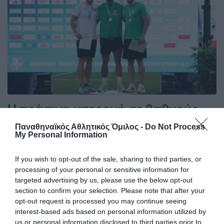
Η πράσινη υπεροχή σε βαθμούς
Ο Παναθηναϊκός ήταν ο μεγάλος πρωταγωνιστής στο
Παναθηναϊκός Αθλητικός Όμιλος -
Do Not Process
Πανελλήνιο πρωτάθλημα στίβου. Η ανωτερότητα του
My Personal Information
τριφυλλιού φαίνεται και μέσα από την ανεπίσημη γενική
βαθμολογία του ΣΕΓΑΣ σε άνδρες και γυναίκες.
If you wish to opt-out of the sale, sharing to third parties, or
processing of your personal or sensitive information for
targeted advertising by us, please use the below opt-out
28.07.2026
ΣΤΙΒΟΣ
section to confirm your selection. Please note that after your
opt-out request is processed you may continue seeing
interest-based ads based on personal information utilized by
us or personal information disclosed to third parties prior to