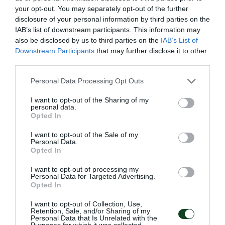
your opt-out. You may separately opt-out of the further
disclosure of your personal information by third parties on the
IAB’s list of downstream participants. This information may
also be disclosed by us to third parties on the
IAB’s List of
Downstream Participants
that may further disclose it to other
third parties.
Please note that this website/app uses one or more Google
Personal Data Processing Opt Outs
services and may gather and store information including but
not limited to your visit or usage behaviour. You may click to
I want to opt-out of the Sharing of my
personal data.
Πρώτος και στα μετάλλια ο
grant or deny consent to Google and its third-party tags to
Opted In
use your data for below specified purposes in below Google
Παναθηναϊκός!
consent section.
I want to opt-out of the Sale of my
Ο πρωταθλητής Ελλάδας στους άνδρες και δευτεραθλητής
Personal Data.
Ελλάδας στις γυναίκες Παναθηναϊκός είναι ο πολυνίκης
Opted In
σύλλογος της χώρας στον ανοικτό στίβο, στον άτυπο πίνακα
I want to opt-out of processing my
με τα κερδισμένα μετάλλια!
Personal Data for Targeted Advertising.
Opted In
27.07.2026
ΣΤΙΒΟΣ
I want to opt-out of Collection, Use,
Retention, Sale, and/or Sharing of my
Personal Data that Is Unrelated with the
Purposes for which it was collected.