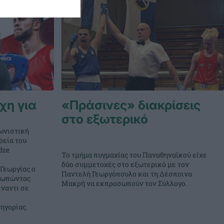
χη για
«Πράσινες» διακρίσεις
στο εξωτερικό
ωνιστική
ρεία του
dze
Το τμήμα πυγμαχίας του Παναθηναϊκού είχε
δύο συμμετοχές στο εξωτερικό με τον
Γεωργίας ο
Παντελή Γεωργόπουλο και τη Δέσποινα
σωπώντας
Μακρή να εκπροσωπούν τον Σύλλογο.
ναντι σε
ηγορίας.