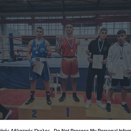
κός Αθλητικός Όμιλος -
Do Not Process My Personal Infor