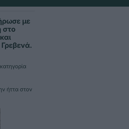
ήρωσε με
η στο
και
 Γρεβενά.
κατηγορία
ην ήττα στον