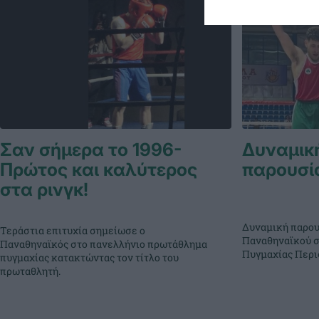
Σαν σήμερα το 1996-
Δυναμικ
Πρώτος και καλύτερος
παρουσία
στα ρινγκ!
Δυναμική παρουσ
Τεράστια επιτυχία σημείωσε ο
Παναθηναϊκού σ
Παναθηναϊκός στο πανελλήνιο πρωτάθλημα
Πυγμαχίας Περι
πυγμαχίας κατακτώντας τον τίτλο του
πρωταθλητή.