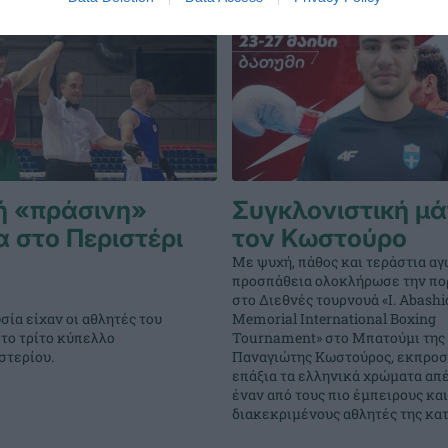
ή «πράσινη»
Συγκλονιστική μά
 στο Περιστέρι
τον Κωστούρο
Με ψυχή, πάθος και τεράστια αγ
προσπάθεια ολοκλήρωσε την πο
στο Διεθνές τουρνουά «I. Abashi
ία είχαν οι αθλητές του
Memorial International Boxing
το τρίτο κύπελλο
Tournament» στο Μπατούμι της 
στερίου.
Παναγιώτης Κωστούρος, εκπρο
επάξια τα ελληνικά χρώματα απέ
έναν από τους πιο έμπειρους και
διακεκριμένους αθλητές της κατ