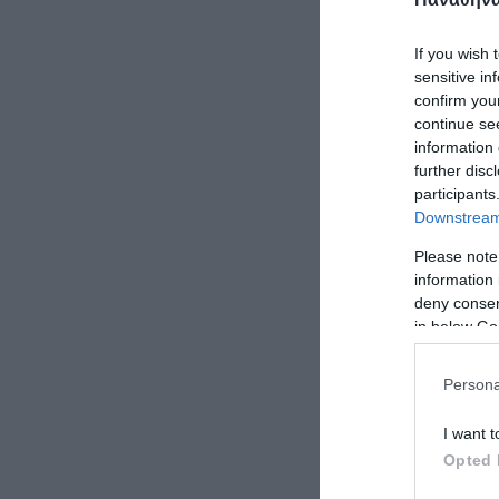
If you wish 
sensitive in
confirm you
continue se
information 
further disc
participants
Downstream 
Please note
information 
deny consent
in below Go
Persona
I want t
Opted 