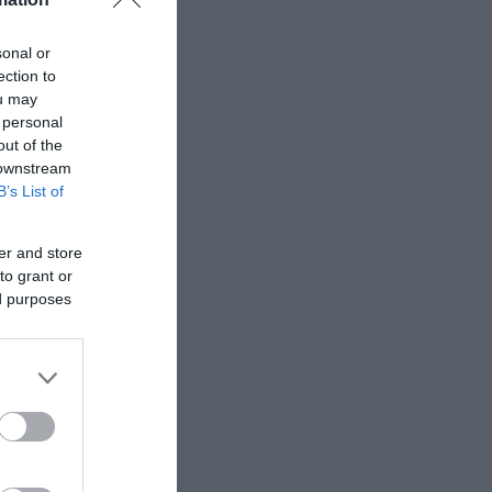
sonal or
ection to
ou may
 personal
out of the
 downstream
B’s List of
er and store
to grant or
ed purposes