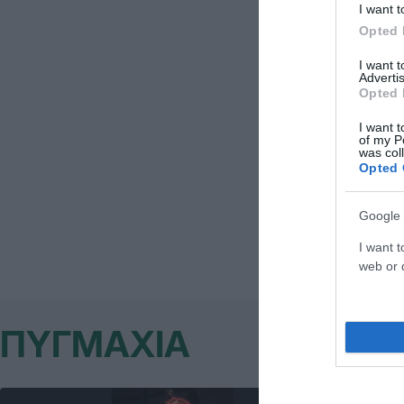
I want t
Opted 
I want 
Advertis
Opted 
I want t
of my P
was col
Opted 
Google 
I want t
web or d
ΠΥΓΜΑΧΙΑ