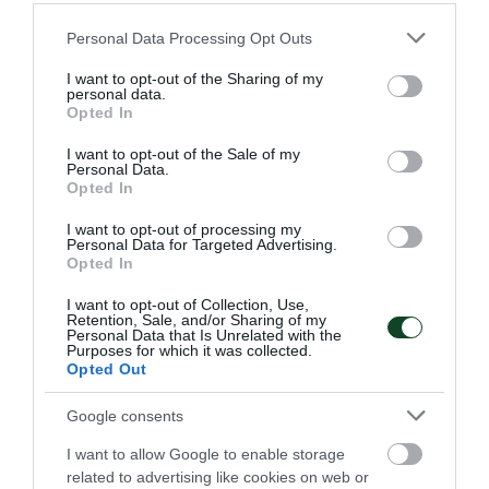
Please note that this website/app uses one or more Google
Personal Data Processing Opt Outs
services and may gather and store information including but
not limited to your visit or usage behaviour. You may click to
I want to opt-out of the Sharing of my
Αξιόμαχος ο Κουτσοθανάσης
personal data.
grant or deny consent to Google and its third-party tags to
Opted In
Ο Παναθηναϊκός εκπροσωπήθηκε στο Πανελλήνιο
use your data for below specified purposes in below Google
πρωτάθλημα πάλης 20 που έγινε στις Σέρρες, με τον
consent section.
I want to opt-out of the Sale of my
Γιώργο Κουτσοθανάση.
Personal Data.
Opted In
05.04.2026
ΑΚΑΔΗΜΙΑ ΠΑΛΗΣ
I want to opt-out of processing my
Personal Data for Targeted Advertising.
Opted In
I want to opt-out of Collection, Use,
ΤΕΛΕΥΤΑΙΑ ΝΕΑ
Retention, Sale, and/or Sharing of my
Personal Data that Is Unrelated with the
Purposes for which it was collected.
Opted Out
Google consents
I want to allow Google to enable storage
related to advertising like cookies on web or