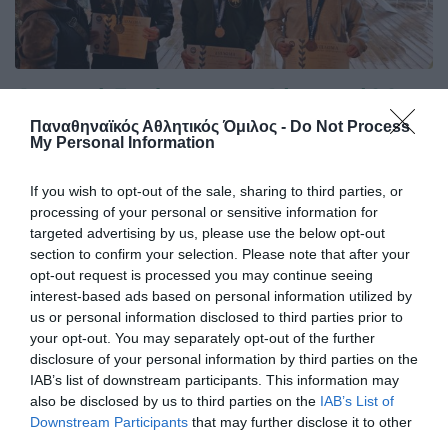
Δυνατό ξεκίνημα με δύο μετάλλια
Πολύ καλό ξεκίνημα με δύο μετάλλια για την ομάδα πάλης
Παναθηναϊκός Αθλητικός Όμιλος -
Do Not Process
του Παναθηναϊκού στο Πανελλήνιο Πρωτάθλημα Beach
My Personal Information
Wrestling Κ15 και Κ17 στην Κατερίνη.
If you wish to opt-out of the sale, sharing to third parties, or
processing of your personal or sensitive information for
02.05.2026
ΑΚΑΔΗΜΙΑ ΠΑΛΗΣ
targeted advertising by us, please use the below opt-out
section to confirm your selection. Please note that after your
opt-out request is processed you may continue seeing
interest-based ads based on personal information utilized by
us or personal information disclosed to third parties prior to
your opt-out. You may separately opt-out of the further
disclosure of your personal information by third parties on the
IAB’s list of downstream participants. This information may
also be disclosed by us to third parties on the
IAB’s List of
Downstream Participants
that may further disclose it to other
third parties.