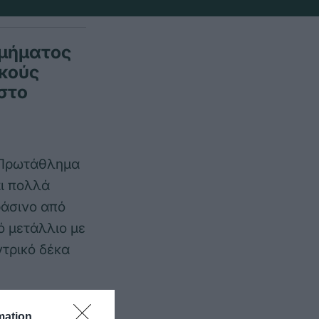
τμήματος
κούς
στο
 Πρωτάθλημα
αι πολλά
ράσινο από
ό μετάλλιο με
ντρικό δέκα
πούς Κώστας
mation