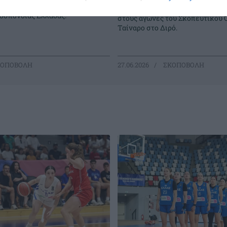
εμφάνιση στους αγώνες της
αθλήτριες του Παναθηναϊκού ξε
οσπονδίας Ελλάδας.
στους αγώνες του Σκοπευτικού 
Ταίναρο στο Διρό.
ΟΠΟΒΟΛΗ
27.06.2026
ΣΚΟΠΟΒΟΛΗ