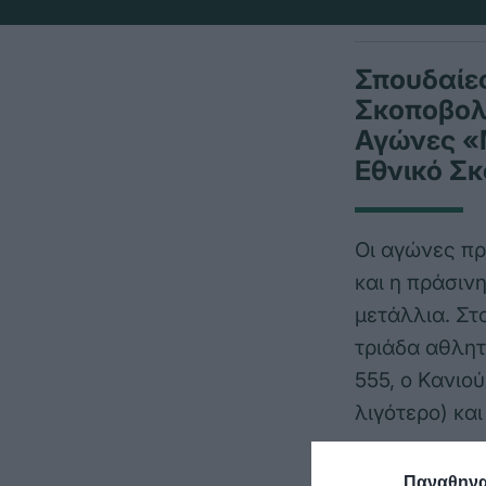
Σπουδαίες
Σκοποβολ
Αγώνες «
Εθνικό Σκ
Οι αγώνες π
και η πράσιν
μετάλλια. Στ
τριάδα αθλητ
555, ο Κανιο
λιγότερο) κα
Ακολούθησε ο
Παναθηναϊ