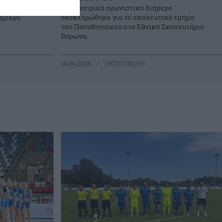
Ένα ονειρικό αγωνιστικό διήμερο
χώρισαν
ολοκληρώθηκε για το σκοπευτικό τμήμα
Ομίλου
του Παναθηναϊκού στο Εθνικό Σκοπευτήριο
Βύρωνα.
14.06.2026
ΣΚΟΠΟΒΟΛΗ