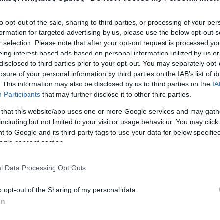
 με 534, ο Μακρής Γεώργιος στην 8η θέση με 532 
ήστος στην 15η θέση με 477. Στο Αεροβόλο Πιστό
to opt-out of the sale, sharing to third parties, or processing of your per
formation for targeted advertising by us, please use the below opt-out s
ία κατέκτησε το χάλκινο μετάλλιο με 532 και η 
r selection. Please note that after your opt-out request is processed y
αβε την 4η θέση με 516. Στο Αεροβόλο Τουφέκι Γυ
eing interest-based ads based on personal information utilized by us or
disclosed to third parties prior to your opt-out. You may separately opt-
Κωνσταντίνα κατέκτησε το ασημένιο μετάλλιο με 
losure of your personal information by third parties on the IAB’s list of
 κατέλαβε την 4η θέση με 446.
. This information may also be disclosed by us to third parties on the
IA
Participants
that may further disclose it to other third parties.
Πρηνηδόν Γυναικών, η Σταυρακούλη Κωνσταντίνα
 that this website/app uses one or more Google services and may gath
λλιο με 492, ενώ στο Τουφέκι Πρηνηδόν Ανδρών
including but not limited to your visit or usage behaviour. You may click 
 to Google and its third-party tags to use your data for below specifi
 κατετάγη 6ος με 130. Στο Ελεύθερο Πιστόλι Ανδ
ogle consent section.
ος κατέκτησε την πρωτιά και το χρυσό με 497 κα
 Νίκος στην 4η θέση με 441. Στο Πιστόλι Σπορ Γυν
l Data Processing Opt Outs
 κατέλαβε την 3η θέση με 284.
o opt-out of the Sharing of my personal data.
In