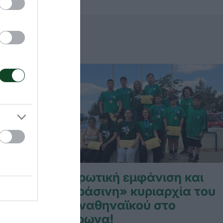
ίσεις
Σαρωτική εμφάνιση και
 Διρού
«πράσινη» κυριαρχία του
Παναθηναϊκού στο
 σημαντικές
Βύρωνα!
 οι