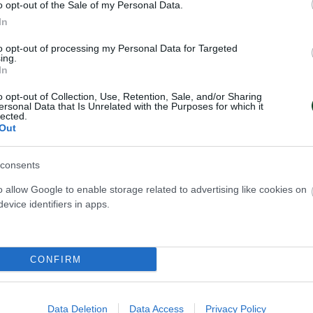
o opt-out of the Sale of my Personal Data.
In
to opt-out of processing my Personal Data for Targeted
ing.
In
o opt-out of Collection, Use, Retention, Sale, and/or Sharing
ersonal Data that Is Unrelated with the Purposes for which it
lected.
Out
consents
o allow Google to enable storage related to advertising like cookies on
evice identifiers in apps.
 η Μιχελάκη
Σημαντικές διακρ
CONFIRM
στους αγώνες του
 Παναθηναϊκού, Εμμανουέλα
Με εξαιρετικές εμφανίσεις και
ματοποίησε μια ιδιαίτερα
Data Deletion
Data Access
Privacy Policy
θέσεις στο βάθρο, οι αθλητές και