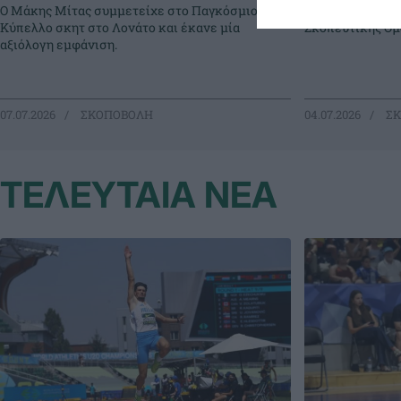
Ο Μάκης Μίτας συμμετείχε στο Παγκόσμιο
ανταγωνιστική 
Κύπελλο σκητ στο Λονάτο και έκανε μία
Σκοπευτικής Ομ
αξιόλογη εμφάνιση.
07.07.2026
ΣΚΟΠΟΒΟΛΗ
04.07.2026
ΣΚ
ΤΕΛΕΥΤΑΙΑ ΝΕΑ