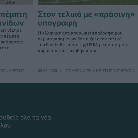
 πέμπτη
Στον τελικό με «πράσινη»
ανίδων
υπογραφή
δων νίκησε
Η ελληνική αντιπροσωπεία ποδοσφαίρου
την πέμπτη
ακρωτηριασμένων θα παίξει στον τελικό
ίας έχοντας
του Football is more της UEFA με έντονη την
ύ στη
παρουσία του Παναθηναϊκού.
ΟΣΦΑΙΡΙΣΗΣ
08.08.2026
ΠΟΔΟΣΦΑΙΡΟ ΑΚΡΩΤΗΡΙΑΣΜΕΝΩΝ
ουθείς όλα τα νέα
ίλου