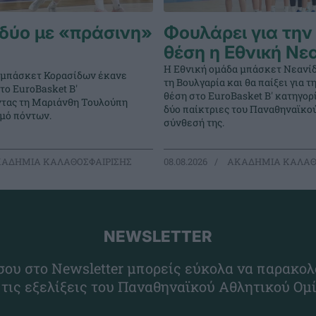
δύο με «πράσινη»
Φουλάρει για την
θέση η Εθνική Νε
Η Εθνική ομάδα μπάσκετ Νεανί
 μπάσκετ Κορασίδων έκανε
τη Βουλγαρία και θα παίξει για 
στο EuroBasket Β'
θέση στο EuroBasket Β' κατηγορ
ντας τη Μαριάνθη Τουλούπη
δύο παίκτριες του Παναθηναϊκο
θμό πόντων.
σύνθεσή της.
ΑΔΗΜΙΑ ΚΑΛΑΘΟΣΦΑΙΡΙΣΗΣ
08.08.2026
ΑΚΑΔΗΜΙΑ ΚΑΛΑΘ
NEWSLETTER
ου στο Newsletter μπορείς εύκολα να παρακολ
 τις εξελίξεις του Παναθηναϊκού Αθλητικού Ομ