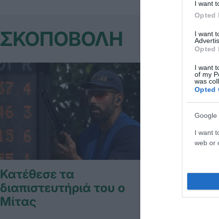
I want t
Opted 
ΣΚΟΠΟΒΟΛΗ
I want 
Advertis
Opted 
I want t
of my P
was col
Opted 
Google 
I want t
web or d
Κατέθεσε τα
Σταθερή
διαπιστευτήριά του ο
Μίτας
Η αθλήτρια του
Μιχελάκη, πραγ