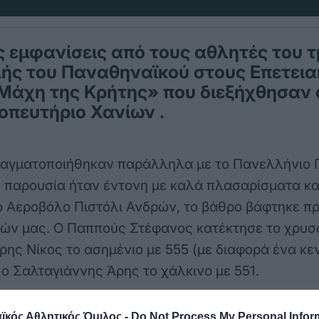
 εμφανίσεις από τους αθλητές του 
ής του Παναθηναϊκού στους Επετεια
Μάχη της Κρήτης» που διεξήχθησαν 
οπευτήριο Χανίων .
ραγματοποιήθηκαν παράλληλα με το Πανελλήνιο
η παρουσία ήταν έντονη με καλά πλασαρίσματα κ
ο Αεροβόλο Πιστόλι Ανδρών, το βάθρο βάφτηκε π
ών μας. Ο Παππούς Στέφανος κατέκτησε το χρυσ
ύρης Νίκος το ασημένιο με 555 (με διαφορά ένα κε
ι ο Σαλταγιάννης Άρης το χάλκινο με 551.
 Κοκκινάκης Νίκος στην 4η θέση με 546, ο Παπ
κός Αθλητικός Όμιλος -
Do Not Process My Personal Infor