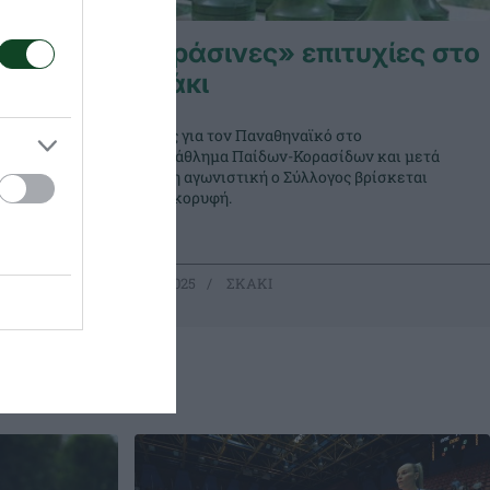
χίες στο
«Πράσινες» επιτυχίες στο
σκάκι
πιτυχίες
Νίκες για τον Παναθηναϊκό στο
αϊκού,
Πρωτάθλημα Παίδων-Κορασίδων και μετά
ν
την 6η αγωνιστική ο Σύλλογος βρίσκεται
λες τις
στην κορυφή.
10.11.2025
ΣΚΑΚΙ