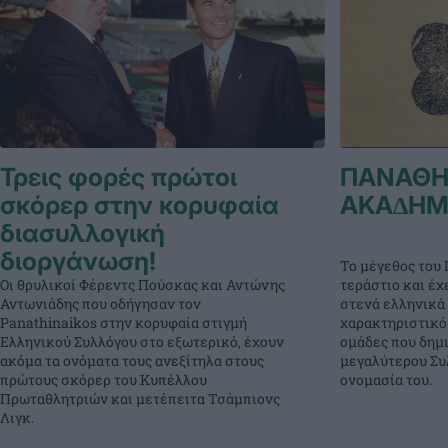
Τρεις φορές πρώτοι
ΠΑΝΑΘΗ
σκόρερ στην κορυφαία
ΑΚΑ∆ΗΜ
διασυλλογική
διοργάνωση!
Το μέγεθος του 
Οι θρυλικοί Φέρεντς Πούσκας και Αντώνης
τεράστιο και έχ
Αντωνιάδης που οδήγησαν τον
στενά ελληνικά 
Panathinaikos στην κορυφαία στιγμή
χαρακτηριστικό
Ελληνικού Συλλόγου στο εξωτερικό, έχουν
ομάδες που δημ
ακόμα τα ονόματα τους ανεξίτηλα στους
μεγαλύτερου Συλ
πρώτους σκόρερ του Κυπέλλου
ονομασία του.
Πρωταθλητριών και μετέπειτα Τσάμπιονς
Λιγκ.