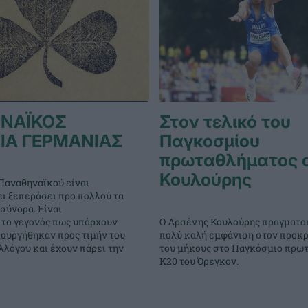
ΝΑΪΚΟΣ
Στον τελικό του
ΙΑ ΓΕΡΜΑΝΙΑΣ
Παγκοσμίου
πρωταθλήματος 
Κουλούρης
Παναθηναϊκού είναι
ει ξεπεράσει προ πολλού τα
σύνορα. Είναι
Ο Αρσένης Κουλούρης πραγματο
 το γεγονός πως υπάρχουν
πολύ καλή εμφάνιση στον προκρ
ιουργήθηκαν προς τιμήν του
του μήκους στο Παγκόσμιο πρω
λόγου και έχουν πάρει την
Κ20 του Όρεγκον.