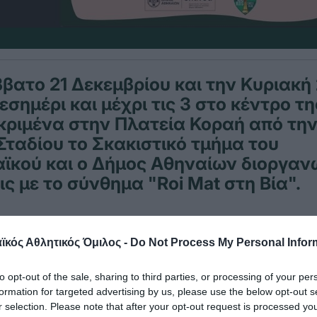
βατο 21 Δεκεμβρίου και την Κυριακή
 μεσημέρι και μέχρι τις 3 στο κέντρο 
κριμένα στην Πλατεία Κοραή από τη
Σταδίου το Σκακιστικό τμήμα του
ϊκού και ο Δήμος Αθηναίων διοργα
ς με το σύνθημα "Roi Mat στη Βία".
εις περιλαμβάνονται, το Σάββατο αγώνας επίδειξ
κός Αθλητικός Όμιλος -
Do Not Process My Personal Infor
νο Μιχαήλ Νικητάκη, ο οποίος στο πρόσφατο Παγ
ατέλαβε την 11η θέση στον κόσμο, στην ηλικία τ
to opt-out of the sale, sharing to third parties, or processing of your per
formation for targeted advertising by us, please use the below opt-out s
r selection. Please note that after your opt-out request is processed y
nd chess από τον FIde maitre Αναστάση Τζούμπα πο