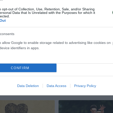
o opt-out of Collection, Use, Retention, Sale, and/or Sharing
ρθώματα του
«Πράσινες» επιτυ
ersonal Data that Is Unrelated with the Purposes for which it
lected.
 σκακιού από την
σκάκι
Out
υση του
Η σημερινή ημέρα ήταν γεμάτη ε
 και σήμερα, το σκακιστικό
για το τμήμα σκάκι του Παναθην
consents
θηναϊκού έχει διαγράψει
καθώς οι αθλητές μας σημείωσα
υτης κυριαρχίας,
o allow Google to enable storage related to advertising like cookies on
εντυπωσιακά αποτελέσματα σε ό
 τον τίτλο του
διοργανώσεις.
evice identifiers in apps.
τον ελληνικό χώρο.
ΑΚΙ
08.02.2026
ΣΚΑΚΙ
CONFIRM
Data Deletion
Data Access
Privacy Policy