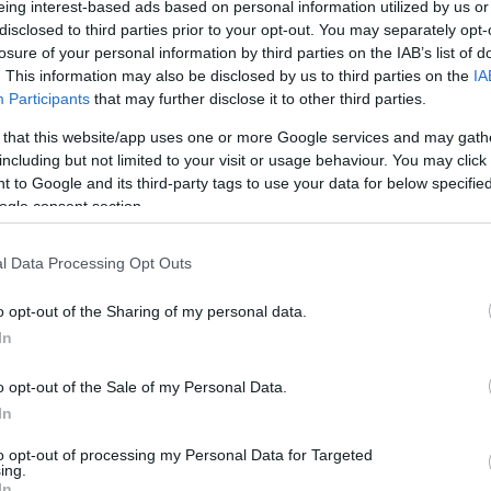
eing interest-based ads based on personal information utilized by us or
ι με δεμένα τα μάτια ταυτόχρονα 3 αντιπάλους. Κ
disclosed to third parties prior to your opt-out. You may separately opt-
losure of your personal information by third parties on the IAB’s list of
λο simultane από τον GM Στέλιο Χαλκιά.
. This information may also be disclosed by us to third parties on the
IA
Participants
that may further disclose it to other third parties.
 that this website/app uses one or more Google services and may gath
including but not limited to your visit or usage behaviour. You may click 
 to Google and its third-party tags to use your data for below specifi
ogle consent section.
l Data Processing Opt Outs
o opt-out of the Sharing of my personal data.
In
o opt-out of the Sale of my Personal Data.
In
to opt-out of processing my Personal Data for Targeted
ing.
In