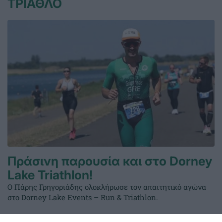
ΤΡΙΑΘΛΟ
Πράσινη παρουσία και στο Dorney
Lake Triathlon!
Ο Πάρης Γρηγοριάδης ολοκλήρωσε τον απαιτητικό αγώνα
στο Dorney Lake Events – Run & Triathlon.