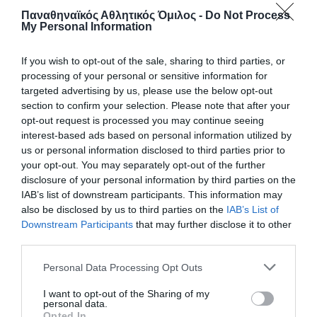
15.07.2026
ΤΡΙΑΘΛΟ
Παναθηναϊκός Αθλητικός Όμιλος -
Do Not Process
My Personal Information
If you wish to opt-out of the sale, sharing to third parties, or
processing of your personal or sensitive information for
targeted advertising by us, please use the below opt-out
section to confirm your selection. Please note that after your
opt-out request is processed you may continue seeing
interest-based ads based on personal information utilized by
us or personal information disclosed to third parties prior to
your opt-out. You may separately opt-out of the further
disclosure of your personal information by third parties on the
IAB’s list of downstream participants. This information may
also be disclosed by us to third parties on the
IAB’s List of
Το τριφύλλι ψηλά και στην Αγγλία
Downstream Participants
that may further disclose it to other
third parties.
Ο Δημήτρης Γούσκος εκπροσώπησε τον Παναθηναϊκό στο
ATW Bristol Triathlon & Super Series Sprint Races!
Please note that this website/app uses one or more Google
Personal Data Processing Opt Outs
services and may gather and store information including but
not limited to your visit or usage behaviour. You may click to
I want to opt-out of the Sharing of my
12.07.2026
ΤΡΙΑΘΛΟ
personal data.
grant or deny consent to Google and its third-party tags to
Opted In