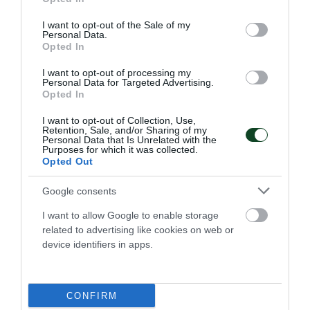
use your data for below specified purposes in below Google
consent section.
I want to opt-out of the Sale of my
Personal Data.
Opted In
I want to opt-out of processing my
Personal Data for Targeted Advertising.
Opted In
I want to opt-out of Collection, Use,
Retention, Sale, and/or Sharing of my
Personal Data that Is Unrelated with the
Purposes for which it was collected.
Opted Out
Πράσινη παρουσία στον Καναδά!
Google consents
Ο Γεώργιος Κουίνης εκπροσώπησε τον Παναθηναϊκό στο
I want to allow Google to enable storage
Bracebridge Olympic Triathlon στο Οντάριο.
related to advertising like cookies on web or
device identifiers in apps.
11.07.2026
ΤΡΙΑΘΛΟ
CONFIRM