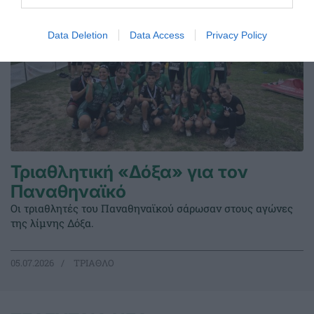
Data Deletion
Data Access
Privacy Policy
Τριαθλητική «Δόξα» για τον
Παναθηναϊκό
Οι τριαθλητές του Παναθηναϊκού σάρωσαν στους αγώνες
της λίμνης Δόξα.
05.07.2026
ΤΡΙΑΘΛΟ