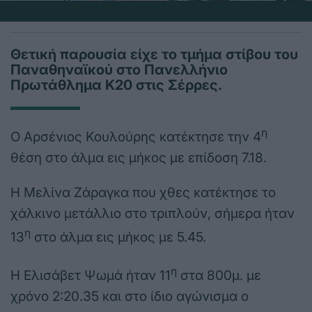
Θετική παρουσία είχε το τμήμα στίβου του
Παναθηναϊκού στο Πανελλήνιο
Πρωτάθλημα Κ20 στις Σέρρες.
η
Ο Αρσένιος Κουλούρης κατέκτησε την 4
θέση στο άλμα εις μήκος με επίδοση 7.18.
Η Μελίνα Ζάραγκα που χθες κατέκτησε το
χάλκινο μετάλλιο στο τριπλούν, σήμερα ήταν
η
13
στο άλμα εις μήκος με 5.45.
η
Η Ελισάβετ Ψωμά ήταν 11
στα 800μ. με
χρόνο 2:20.35 και στο ίδιο αγώνισμα ο