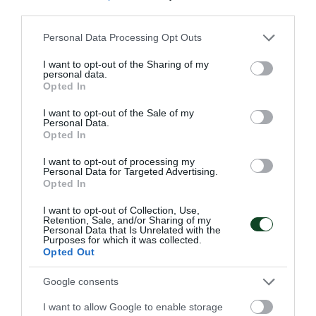
third parties.
Please note that this website/app uses one or more Google
Personal Data Processing Opt Outs
Ξεκίνησαν οι εγγραφές στην
services and may gather and store information including but
ακαδημία στίβου του
not limited to your visit or usage behaviour. You may click to
I want to opt-out of the Sharing of my
personal data.
grant or deny consent to Google and its third-party tags to
Παναθηναϊκού!
Opted In
use your data for below specified purposes in below Google
Η νέα αγωνιστική σεζόν έφτασε και η Ακαδημία στίβου
consent section.
I want to opt-out of the Sale of my
του Παναθηναϊκού ανοίγει τις πόρτες της σε νεαρούς
Personal Data.
αθλητές και αθλήτριες από 6 ετών.
Opted In
I want to opt-out of processing my
16.09.2025
ΑΚΑΔΗΜΙΑ ΣΤΙΒΟΥ
Personal Data for Targeted Advertising.
Opted In
I want to opt-out of Collection, Use,
Retention, Sale, and/or Sharing of my
ΤΕΛΕΥΤΑΙΑ ΝΕΑ
Personal Data that Is Unrelated with the
Purposes for which it was collected.
Opted Out
Google consents
I want to allow Google to enable storage