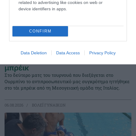
related to advertising like cookies on web or
device identifiers in apps.
CONFIRM
Data Deletion
Data Access
Privacy Policy
Ήττα από την Ιταλία στο τάι
μπρέικ
Στο δεύτερο ματς του τουρνουά που διεξάγεται στο
Ουρμπίνο το αντιπροσωπευτικό μας συγκρότημα ηττήθηκε
στο τάι μπρέικ από τη Μεσογειακή ομάδα της Ιταλίας.
06.08.2026
ΒΟΛΕΪ ΓΥΝΑΙΚΩΝ