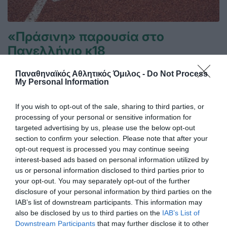
«Πράσινη» παρουσία στο
Πανελλήνιο κ18
Με δύο αθλητές εκπροσωπήθηκε ο Παναθηναϊκός στο
Πανελλήνιο πρωτάθλημα στίβου κ18 στην Πάτρα.
Παναθηναϊκός Αθλητικός Όμιλος -
Do Not Process
My Personal Information
28.06.2026
ΑΚΑΔΗΜΙΑ ΣΤΙΒΟΥ
If you wish to opt-out of the sale, sharing to third parties, or
processing of your personal or sensitive information for
targeted advertising by us, please use the below opt-out
section to confirm your selection. Please note that after your
opt-out request is processed you may continue seeing
interest-based ads based on personal information utilized by
us or personal information disclosed to third parties prior to
your opt-out. You may separately opt-out of the further
disclosure of your personal information by third parties on the
IAB’s list of downstream participants. This information may
also be disclosed by us to third parties on the
IAB’s List of
Downstream Participants
that may further disclose it to other