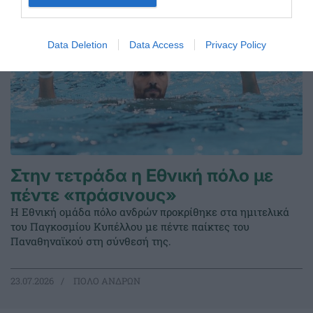
Data Deletion
Data Access
Privacy Policy
Στην τετράδα η Εθνική πόλο με
πέντε «πράσινους»
Η Εθνική ομάδα πόλο ανδρών προκρίθηκε στα ημιτελικά
του Παγκοσμίου Κυπέλλου με πέντε παίκτες του
Παναθηναϊκού στη σύνθεσή της.
23.07.2026
ΠΟΛΟ ΑΝΔΡΩΝ