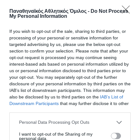
Παναθηναϊκός Αθλητικός Όμιλος -
Do Not Process
My Personal Information
If you wish to opt-out of the sale, sharing to third parties, or
processing of your personal or sensitive information for
targeted advertising by us, please use the below opt-out
section to confirm your selection. Please note that after your
Παγκόσμια Ελλάδα με πράσινο
opt-out request is processed you may continue seeing
χρώμα
interest-based ads based on personal information utilized by
us or personal information disclosed to third parties prior to
Ο Παναθηναϊκός Α.Ο. συγχαίρει την Ελλάδα για την
your opt-out. You may separately opt-out of the further
κατάκτηση της κορυφής του κόσμου που είχε φαρδιά
disclosure of your personal information by third parties on the
πλατιά και την υπογραφή του τριφυλλιού.
IAB’s list of downstream participants. This information may
also be disclosed by us to third parties on the
IAB’s List of
Downstream Participants
that may further disclose it to other
26.07.2026
ΠΟΛΟ ΑΝΔΡΩΝ
third parties.
Please note that this website/app uses one or more Google
Personal Data Processing Opt Outs
services and may gather and store information including but
not limited to your visit or usage behaviour. You may click to
I want to opt-out of the Sharing of my
personal data.