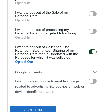
grant or deny consent to Google and its third-party tags to
Opted In
use your data for below specified purposes in below Google
consent section.
I want to opt-out of the Sale of my
Personal Data.
Opted In
I want to opt-out of processing my
Personal Data for Targeted Advertising.
Opted In
I want to opt-out of Collection, Use,
Η Εθνική στον τελικό με 7
Retention, Sale, and/or Sharing of my
Personal Data that Is Unrelated with the
«πράσινα» γκολ!
Purposes for which it was collected.
Ο Παναθηναϊκός αποτελεί πλέον κεντρικό αιμοδότη της
Opted Out
Εθνικής και στο πόλο και οι «πράσινοι» οδήγησαν τη
«γαλανόλευκη» στον τελικό, δείχνοντας ότι ο Σύλλογος
Google consents
αποτελεί το παρόν και το μέλλον του αντιπροσωπευτικού
I want to allow Google to enable storage
συγκροτήματος.
related to advertising like cookies on web or
device identifiers in apps.
25.07.2026
ΠΟΛΟ ΑΝΔΡΩΝ
CONFIRM