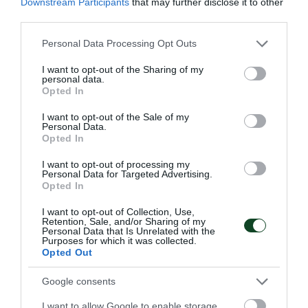
Downstream Participants
that may further disclose it to other
third parties.
Please note that this website/app uses one or more Google
Personal Data Processing Opt Outs
services and may gather and store information including but
not limited to your visit or usage behaviour. You may click to
I want to opt-out of the Sharing of my
personal data.
grant or deny consent to Google and its third-party tags to
Opted In
use your data for below specified purposes in below Google
Τα φιλικά του βόλεϊ γυναικών
consent section.
I want to opt-out of the Sale of my
Personal Data.
Ο Παναθηναϊκός θα πάρει μέρος, μεταξύ άλλων, σε δύο
Opted In
τουρνουά στην Ιταλία
I want to opt-out of processing my
Personal Data for Targeted Advertising.
23.07.2026
ΒΟΛΕΪ ΓΥΝΑΙΚΩΝ
Opted In
I want to opt-out of Collection, Use,
Retention, Sale, and/or Sharing of my
Personal Data that Is Unrelated with the
ΤΕΛΕΥΤΑΙΑ ΝΕΑ
Purposes for which it was collected.
Opted Out
Google consents
I want to allow Google to enable storage