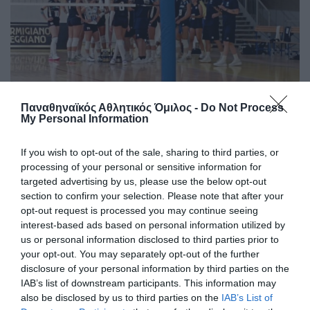
Φιλική ισοπαλία με διπλή
Παναθηναϊκός Αθλητικός Όμιλος -
Do Not Process
«πράσινη» συμμετοχή
My Personal Information
Η Εθνική ομάδα βόλεϊ γυναικών αναδείχθηκε ισόπαλη με
If you wish to opt-out of the sale, sharing to third parties, or
την αντίστοιχη της Σουηδία σε φιλική αναμέτρηση που
processing of your personal or sensitive information for
συμμετείχαν δύο παίκτριες του Παναθηναϊκού.
targeted advertising by us, please use the below opt-out
section to confirm your selection. Please note that after your
05.08.2026
ΒΟΛΕΪ ΓΥΝΑΙΚΩΝ
opt-out request is processed you may continue seeing
interest-based ads based on personal information utilized by
us or personal information disclosed to third parties prior to
your opt-out. You may separately opt-out of the further
disclosure of your personal information by third parties on the
IAB’s list of downstream participants. This information may
also be disclosed by us to third parties on the
IAB’s List of