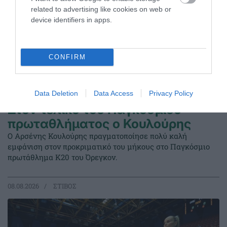
related to advertising like cookies on web or
device identifiers in apps.
CONFIRM
Data Deletion
Data Access
Privacy Policy
Στον τελικό του Παγκοσμίου
πρωταθλήματος ο Κουλούρης
Ο Αρσένης Κουλούρης πραγματοποίησε πολύ καλή
εμφάνιση στον προκριματικό του μήκους στο Παγκόσμιο
πρωτάθλημα Κ20 του Όρεγκον.
08.08.2026
ΣΤΙΒΟΣ