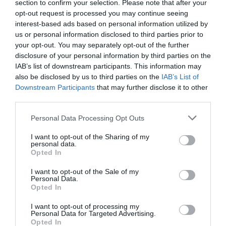
Το σήκωσε στο ΣΕΦ!
section to confirm your selection. Please note that after your
Σήμερα στέφθηκε και τυπικά πρωταθλητής ο
opt-out request is processed you may continue seeing
Παναθηναϊκός στο πρωτάθλημα πινγκ πονγκ γυναικών στο
interest-based ads based on personal information utilized by
ΣΕΦ έπειτα από 52 χρόνια. Στη δεύτερη θέση τερμάτισαν οι
us or personal information disclosed to third parties prior to
άνδρες.
your opt-out. You may separately opt-out of the further
disclosure of your personal information by third parties on the
IAB’s list of downstream participants. This information may
22.05.2026
ΠΙΝΓΚ ΠΟΝΓΚ ΓΥΝΑΙΚΩΝ
also be disclosed by us to third parties on the
IAB’s List of
Downstream Participants
that may further disclose it to other
third parties.
Please note that this website/app uses one or more Google
Personal Data Processing Opt Outs
services and may gather and store information including but
not limited to your visit or usage behaviour. You may click to
I want to opt-out of the Sharing of my
personal data.
grant or deny consent to Google and its third-party tags to
Opted In
use your data for below specified purposes in below Google
consent section.
I want to opt-out of the Sale of my
Personal Data.
Opted In
I want to opt-out of processing my
Personal Data for Targeted Advertising.
Opted In