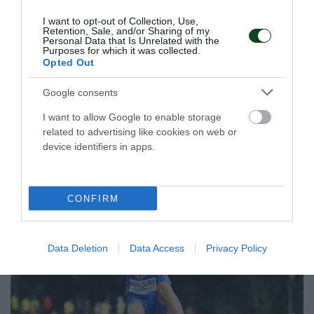
Πρωταθλητής ο Παναθηναϊκός
στο πινγκ πονγκ γυναικών
I want to opt-out of Collection, Use,
Retention, Sale, and/or Sharing of my
Η γυναικεία ομάδα πινγκ πονγκ του Παναθηναϊκού
Personal Data that Is Unrelated with the
Purposes for which it was collected.
κατέκτησε το Πρωτάθλημα Ελλάδας εξασφαλίζοντας τον
Opted Out
τίτλο από την πρώτη αγωνιστική των πλέι οφ.
Google consents
21.05.2026
ΠΙΝΓΚ ΠΟΝΓΚ ΓΥΝΑΙΚΩΝ
I want to allow Google to enable storage
related to advertising like cookies on web or
device identifiers in apps.
ΤΕΛΕΥΤΑΙΑ ΝΕΑ
CONFIRM
Data Deletion
Data Access
Privacy Policy