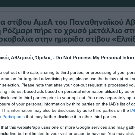
ια στίβου ΑμεΑ του Παναθηναϊκού Α
 Ρόζμαρι πήρε το χρυσό μετάλλιο σ
ισκοβολία στην ημερίδα στίβου «Ελπί
κός Αθλητικός Όμιλος -
Do Not Process My Personal Infor
αθλήτρια έκανε πολύ καλή επίδοση στην κατηγορί
τη θέση με επίδοση 5.50 στη σφαίρα.
to opt-out of the sale, sharing to third parties, or processing of your per
formation for targeted advertising by us, please use the below opt-out s
ην ίδια κατηγορία ήταν πρώτη στη δισκοβολία με
r selection. Please note that after your opt-out request is processed y
eing interest-based ads based on personal information utilized by us or
disclosed to third parties prior to your opt-out. You may separately opt-
losure of your personal information by third parties on the IAB’s list of
. This information may also be disclosed by us to third parties on the
IA
Participants
that may further disclose it to other third parties.
 that this website/app uses one or more Google services and may gath
including but not limited to your visit or usage behaviour. You may click 