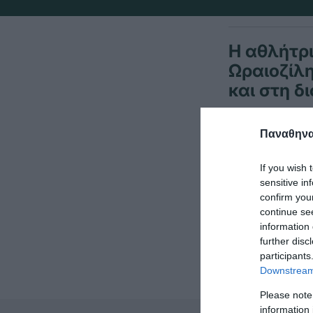
Η αθλήτρ
Ωραιοζίλη
και στη δ
Παναθηναϊ
Η «πράσινη» 
πήρε την πρώ
If you wish 
sensitive in
Παράλληλα στ
confirm you
continue se
16.95.
information 
further disc
participants
Downstream 
Please note
information 