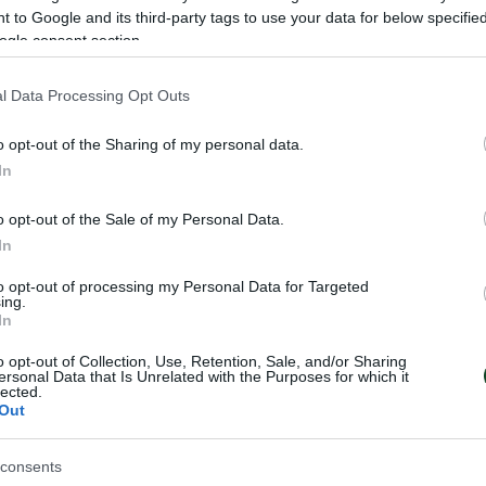
 to Google and its third-party tags to use your data for below specifi
ogle consent section.
l Data Processing Opt Outs
o opt-out of the Sharing of my personal data.
In
o opt-out of the Sale of my Personal Data.
In
to opt-out of processing my Personal Data for Targeted
ing.
In
ερη «πράσινη»
Φορτσάτος ΠΑΟ 
 στον στίβο
Θεσσαλονίκη
o opt-out of Collection, Use, Retention, Sale, and/or Sharing
ersonal Data that Is Unrelated with the Purposes for which it
lected.
Out
Δυναμική εκκίνηση για το τμήμα
υ ΑμεΑ του Παναθηναϊκού
ΑμεΑ του Παναθηναϊκού στο Πα
η θέση στη Γενική
Πρωτάθλημα στίβου που διεξάγε
 καλύτερη της ιστορίας του
consents
Θεσσαλονίκη
τοχών και μεταλλίων και