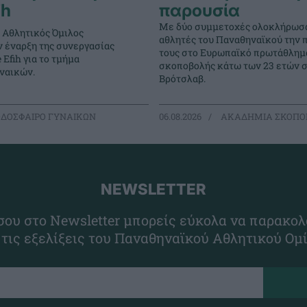
ih
παρουσία
Με δύο συμμετοχές ολοκλήρωσα
 Αθλητικός Όμιλος
αθλητές του Παναθηναϊκού την 
ν έναρξη της συνεργασίας
τους στο Ευρωπαϊκό πρωτάθλημ
 Efih για το τμήμα
σκοποβολής κάτω των 23 ετών 
ναικών.
Βρότσλαβ.
ΔΟΣΦΑΙΡΟ ΓΥΝΑΙΚΩΝ
06.08.2026
ΑΚΑΔΗΜΙΑ ΣΚΟΠΟ
NEWSLETTER
ου στο Newsletter μπορείς εύκολα να παρακολ
 τις εξελίξεις του Παναθηναϊκού Αθλητικού Ομ