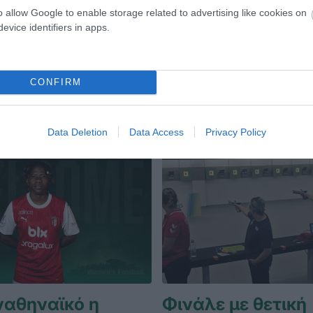
κόρ.
o allow Google to enable storage related to advertising like cookies on
evice identifiers in apps.
ΙΒΟΣ ΑΜΕΑ
07.06.2026
ΣΤΙΒΟΣ ΑΜΕΑ
CONFIRM
Data Deletion
Data Access
Privacy Policy
ναθηναϊκό η
Φινάλε με θετική