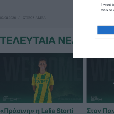
πανελληνίων ρε
I want t
web or d
02.08.2026
ΣΤΙΒΟΣ ΑΜΕΑ
07.06.2026
ΣΤ
ΤΕΛΕΥΤΑΙΑ ΝΕΑ
«Πράσινη» η Lalia Storti
Στον Πα