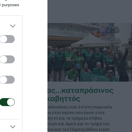
ed purposes
στη
Ένας…καταπράσινος
Λυκαβηττός
Ο Παναθηναϊκός είχε έντονη παρουσία
 στίβου
σήμερα στον αγώνα που έγινε στον
νελλήνιο
Λυκαβηττό και τα τμήματα στίβου
ται στη
αρτιμελών και ΑμεΑ και το τμήμα του
τριάθλου και του Παρατριάθλου είχαν