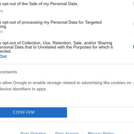
o opt-out of the Sale of my Personal Data.
In
to opt-out of processing my Personal Data for Targeted
ing.
In
o opt-out of Collection, Use, Retention, Sale, and/or Sharing
ersonal Data that Is Unrelated with the Purposes for which it
lected.
Out
consents
o allow Google to enable storage related to advertising like cookies on
evice identifiers in apps.
CONFIRM
Data Deletion
Data Access
Privacy Policy