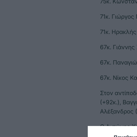
75κ. Κωνσταν
71κ. Γιώργος
71κ. Ηρακλής
67κ. Γιάννης
67κ. Παναγι
67κ. Νίκος Κ
Στον αντίποδ
(+92κ.), Βαγ
Αλέξανδρος (
Ο Αντώνης Χα
έχασε την πρ