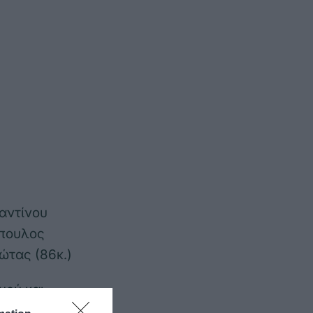
αντίνου
όπουλος
ώτας (86κ.)
μού και