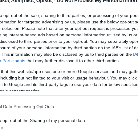
κός Αθλητικός Όμιλος -
Do Not Process My Personal Infor
to opt-out of the sale, sharing to third parties, or processing of your per
formation for targeted advertising by us, please use the below opt-out s
r selection. Please note that after your opt-out request is processed y
eing interest-based ads based on personal information utilized by us or
disclosed to third parties prior to your opt-out. You may separately opt-
losure of your personal information by third parties on the IAB’s list of
. This information may also be disclosed by us to third parties on the
IA
Participants
that may further disclose it to other third parties.
 that this website/app uses one or more Google services and may gath
including but not limited to your visit or usage behaviour. You may click 
 to Google and its third-party tags to use your data for below specifi
ogle consent section.
l Data Processing Opt Outs
o opt-out of the Sharing of my personal data.
In