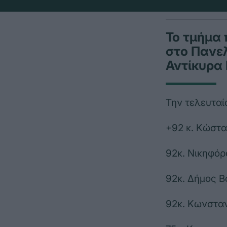
Το τμήμα 
στο Πανε
Αντίκυρα 
Την τελευταί
+92 κ. Κώστα
92κ. Νικηφόρ
92κ. Δήμος Β
92κ. Κωνσταν