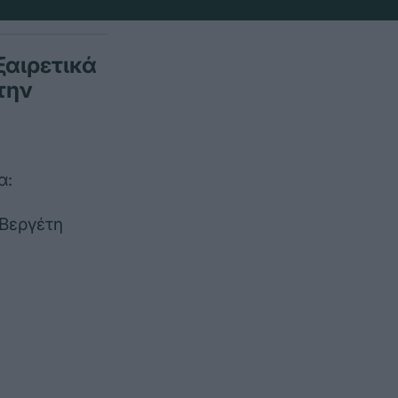
ξαιρετικά
την
α:
 Βεργέτη