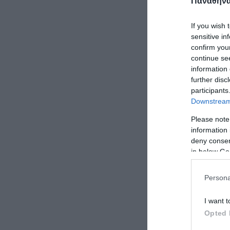
Παναθηναϊ
If you wish 
sensitive in
confirm you
continue se
information 
further disc
participants
Downstream 
Please note
information 
deny consent
in below Go
Persona
I want t
Opted 