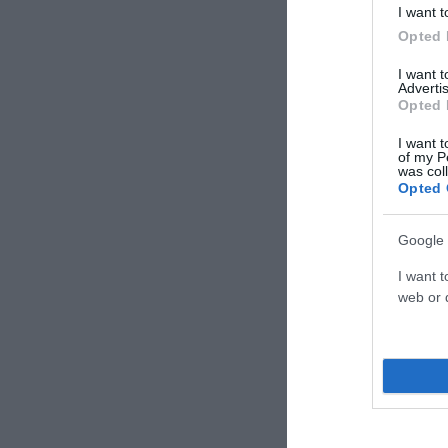
I want t
Opted 
I want 
Advertis
Opted 
I want t
of my P
was col
Opted 
Google 
I want t
web or d