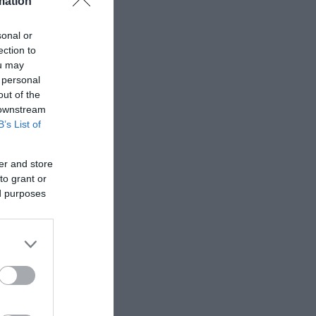
mation
sonal or
ection to
ou may
 personal
out of the
 downstream
B’s List of
er and store
to grant or
ed purposes