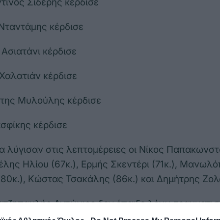
τίνος Σιδέρης κέρδισε
 Νταντάμης κέρδισε
 Ασιατάνι κέρδισε
 Χαλατιάν κέρδισε
ώτης Μυλούλης κέρδισε
ασφίκης κέρδισε
α λύγισαν στις λεπτομέρειες οι Νίκος Παπακωνστ
γέλης Ηλίου (67κ.), Ερμής Σκεντέρι (71κ.), Μανωλ
80κ.), Κώστας Τσακάλης (86κ.) και Δημήτρης Ζολ
τζηπαυλής Αντώνιος δεν έπαιξε λόγω τραυματισ
όκριση (+92κ.)