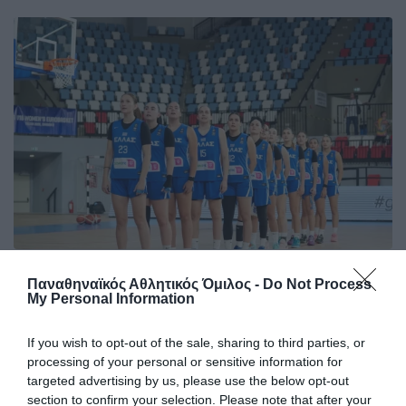
Φουλάρει για την πέμπτη θέση η
Παναθηναϊκός Αθλητικός Όμιλος -
Do Not Process
Εθνική Νεανίδων
My Personal Information
Η Εθνική ομάδα μπάσκετ Νεανίδων νίκησε τη Βουλγαρία
και θα παίξει για την πέμπτη θέση στο EuroBasket Β'
If you wish to opt-out of the sale, sharing to third parties, or
κατηγορίας έχοντας δύο παίκτριες του Παναθηναϊκού στη
processing of your personal or sensitive information for
σύνθεσή της.
targeted advertising by us, please use the below opt-out
section to confirm your selection. Please note that after your