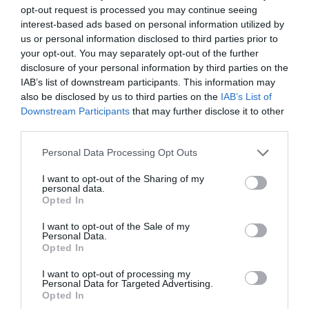
opt-out request is processed you may continue seeing
08.08.2026
ΑΚΑΔΗΜΙΑ ΚΑΛΑΘΟΣΦΑΙΡΙΣΗΣ
interest-based ads based on personal information utilized by
us or personal information disclosed to third parties prior to
your opt-out. You may separately opt-out of the further
disclosure of your personal information by third parties on the
IAB’s list of downstream participants. This information may
also be disclosed by us to third parties on the
IAB’s List of
Downstream Participants
that may further disclose it to other
third parties.
Please note that this website/app uses one or more Google
Personal Data Processing Opt Outs
services and may gather and store information including but
not limited to your visit or usage behaviour. You may click to
I want to opt-out of the Sharing of my
personal data.
grant or deny consent to Google and its third-party tags to
Opted In
use your data for below specified purposes in below Google
consent section.
I want to opt-out of the Sale of my
Για τις θέσεις 5-8 η Εθνική
Personal Data.
Opted In
Νεανίδων
Η Εθνική ομάδα μπάσκετ Νεανίδων ηττήθηκε από τη
I want to opt-out of processing my
Λιθουανία και θα παλέψει για τις θέσεις 5-8 στο
Personal Data for Targeted Advertising.
Opted In
EuroBasket Β' κατηγορία στην πόλη Τουλτσέα της