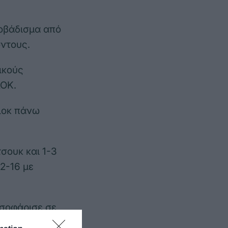
ροβάδισμα από
όντους.
ικούς
ΑΟΚ.
λοκ πάνω
σουκ και 1-3
12-16 με
ισοφάρισε σε