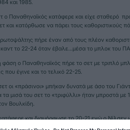
984 και 1985.
τ ο Παναθηναϊκός κατάφερε και είχε σταθερό π
σετ και κατόρθωσε να πάρει τους καθοριστικούς π
ρωτοψάλτης πήρε έναν από τους πλέον καθοριστ
έκαντ το 22-24 όταν έβαλε…μέσα το μπλοκ του Π
 φάση ο Παναθηναϊκός πήρε το σετ με τριπλό μπ
 που έγινε και το τελικό 22-25.
σετ οι «πράσινοι» μπήκαν δυνατά με άσο του Γιάντ
ά τα μισά του σετ το «τριφύλλι» ήταν μπροστά με 
ον Βουλκίδη.
κατάφερε και διαμόρφωσε το 20-21 ενώ ο Νίλσεν 
διος κατάφερε και ισοφάρισε σε 24-24.