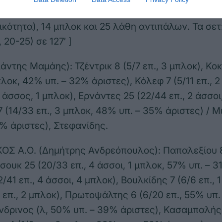
 προήλθαν από 8 άσσους, 61 επιθέσεις (51%
κότητα), 14 μπλοκ και 25 λάθη αντιπάλων. Τα σετ:
 20-25) σε 127′ ]
άντης Μαμάης): Τζέντρικ 8 (5/7 επ., 3 μπλοκ), Κο
μπλοκ, 42% υπ. – 32% άριστες), Κόλεφ 7 (5/11 επ., 2
 άσσος, 1 μπλοκ), Ερνάντες 25 (22/44 επ., 2 άσσοι,
 (14/33 επ., 3 μπλοκ, 48% υπ. – 35% άριστες) / Μ
% άριστες), Στεφανίδης.
 Α.Ο. (Δημήτρης Ανδρεόπουλος): Παπαλεξίου 8 (
σουκ 25 (20/33 επ., 4 άσσοι, 1 μπλοκ, 57% υπ. – 3
/41 επ., 4 άσσοι, 4 μπλοκ), Βουλκίδης 7 (6/6 επ., 1
3 επ., 2 μπλοκ), Πρωτοψάλτης 6 (6/20 επ., 55% υπ
ανδρινος (λ, 50% υπ. – 39% άριστες), Κασαμπαλής