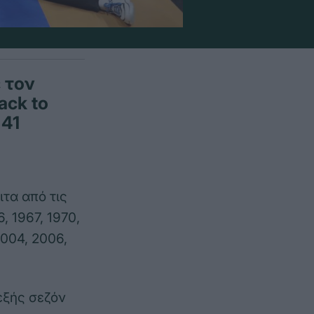
 τον
ack to
 41
τα από τις
, 1967, 1970,
2004, 2006,
εξής σεζόν