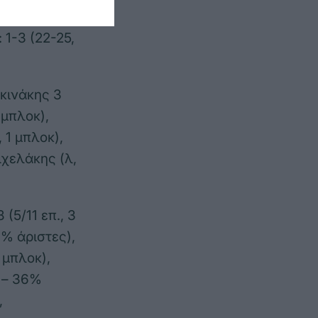
 1-3 (22-25,
κκινάκης 3
 μπλοκ),
 1 μπλοκ),
ιχελάκης (λ,
5/11 επ., 3
1% άριστες),
 μπλοκ),
. – 36%
,