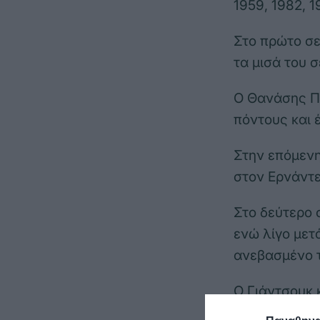
1959, 1982, 1
Στο πρώτο σε
τα μισά του 
Ο Θανάσης Π
πόντους και 
Στην επόμενη
στον Ερνάντες
Στο δεύτερο 
ενώ λίγο μετ
ανεβασμένο τ
Ο Γιάντσουκ 
22-22 και ο ί