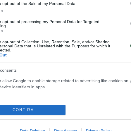
 τον τέταρτο άσο του έκανε το 13-13.
o opt-out of the Sale of my Personal Data.
In
 ήρθε το 14-14 και ο Βουλκίδης με μπλοκ και πάλι
to opt-out of processing my Personal Data for Targeted
λοκ Βουλκίδη και Ανδρεόπουλου έφεραν το 15-17 ε
ing.
In
ανε το 18-19.
o opt-out of Collection, Use, Retention, Sale, and/or Sharing
ersonal Data that Is Unrelated with the Purposes for which it
αψε με δύο συνεχόμενους άσους το 19-22 και ο 
lected.
Out
πα με 20-25.
ουτσούλας, Ιωαννίδης. Διαιτητής Challenge Θεμελή
consents
 Διαιτησίας Μιχελινάκης Παρατηρητής Αγώνα Αν
o allow Google to enable storage related to advertising like cookies on
evice identifiers in apps.
ου, Βασδέκης. Γραμματεία: Παναγιωτίδου. Διακύμα
-21, 22-25 2ο σετ: 6-8, 12-16, 20-21, 34-32 3ο σετ: 
ο σετ: 8-7, 15-16, 19-21, 20-25.
CONFIRM
υ ΠΑΟΚ προήλθαν από 3 άσσους, 48 επιθέσεις (4
κότητα), 11 μπλοκ και 38 λάθη αντιπάλων και του
Data Deletion
Data Access
Privacy Policy