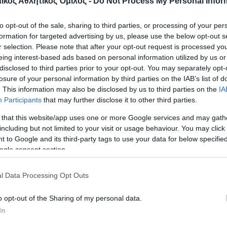
κός Αθλητικός Όμιλος -
Do Not Process My Personal Infor
ός έπιας εμε τριπλό μπλοκ τον Ερνάνες και έκαν
to opt-out of the sale, sharing to third parties, or processing of your per
χεια ο Νίλσεν έγραψε το 28-29.
formation for targeted advertising by us, please use the below opt-out s
r selection. Please note that after your opt-out request is processed y
eing interest-based ads based on personal information utilized by us or
ς ισοφάρισε σε 31-31 και ο Νίλσεν διαμόρφωσε τ
disclosed to third parties prior to your opt-out. You may separately opt-
ικά το σετ με 34-32 και έκανε το 1-1.
losure of your personal information by third parties on the IAB’s list of
. This information may also be disclosed by us to third parties on the
IA
τ ο Παπαλεξίου έπιασε τον Ερνάντες στο μπλοκ κα
Participants
that may further disclose it to other third parties.
 ο «δικέφαλος του Βορρά» πήρε προβάδισμα με 21
 that this website/app uses one or more Google services and may gath
including but not limited to your visit or usage behaviour. You may click 
 to Google and its third-party tags to use your data for below specifi
αίρνει ένα μεγάλο άσο και ισοφαρίζει σε 23-23 κα
ogle consent section.
Ανδρεόπουλος με μπλοκ έγραψε το 23-24.
l Data Processing Opt Outs
 Ανδρεόπουλος έγραψε το 24-25 και ο Λούκα Σπ
26 κάνοντας 1-2 τα σετ.
o opt-out of the Sharing of my personal data.
In
σετ στα μισά του, ο ΠΑΟΚ ήταν μπροστά με 12-11 