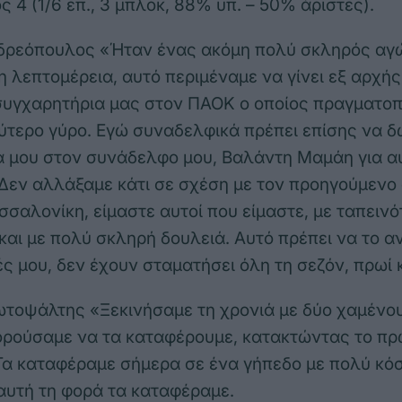
 4 (1/6 επ., 3 μπλοκ, 88% υπ. – 50% άριστες).
δρεόπουλος «Ήταν ένας ακόμη πολύ σκληρός αγώ
η λεπτομέρεια, αυτό περιμέναμε να γίνει εξ αρχής
συγχαρητήρια μας στον ΠΑΟΚ ο οποίος πραγματοπ
εύτερο γύρο. Εγώ συναδελφικά πρέπει επίσης να 
 μου στον συνάδελφο μου, Βαλάντη Μαμάη για α
Δεν αλλάξαμε κάτι σε σχέση με τον προηγούμενο
σαλονίκη, είμαστε αυτοί που είμαστε, με ταπεινό
και με πολύ σκληρή δουλειά. Αυτό πρέπει να το 
ς μου, δεν έχουν σταματήσει όλη τη σεζόν, πρωί 
οψάλτης «Ξεκινήσαμε τη χρονιά με δύο χαμένους
ορούσαμε να τα καταφέρουμε, κατακτώντας το π
Τα καταφέραμε σήμερα σε ένα γήπεδο με πολύ κόσ
 αυτή τη φορά τα καταφέραμε.