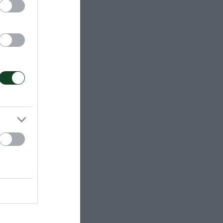
 έκανε το 14-
νώ ο
Παναθηναϊκός
ς.
τωνούλης.
νση: 1ο σετ:
8-6, 16-13,
4%