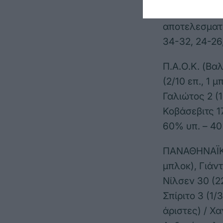
Παναθηναϊκού
αποτελεσματι
34-32, 24-26,
Π.Α.Ο.Κ. (Βαλ
(2/10 επ., 1 
Γαλιώτος 2 (1
Κοβάσεβιτς 17
60% υπ. – 40
ΠΑΝΑΘΗΝΑΪΚΟΣ
μπλοκ), Γιάντ
Νίλσεν 30 (22
Σπίριτο 3 (1/
άριστες) / Χ