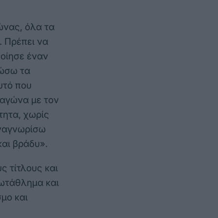
νας, όλα τα
. Πρέπει να
οίησε έναν
δώσω τα
υτό που
 αγώνα με τον
τητα, χωρίς
αναγνωρίσω
και βράδυ».
 τίτλους και
ρωτάθλημα και
μο και