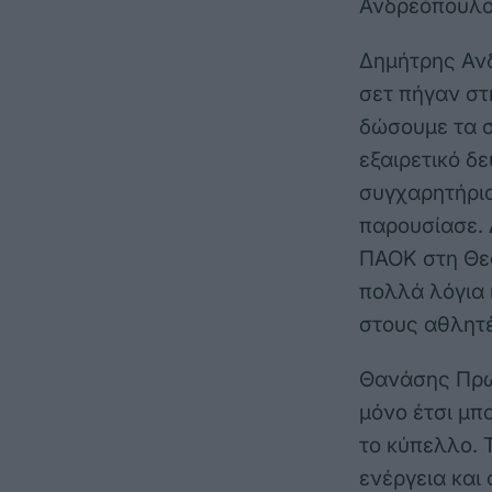
Ανδρεόπουλος
Δημήτρης Αν
σετ πήγαν στ
δώσουμε τα 
εξαιρετικό δ
συγχαρητήρια
παρουσίασε. 
ΠΑΟΚ στη Θεσ
πολλά λόγια 
στους αθλητέ
Θανάσης Πρωτ
μόνο έτσι μπ
το κύπελλο. 
ενέργεια και