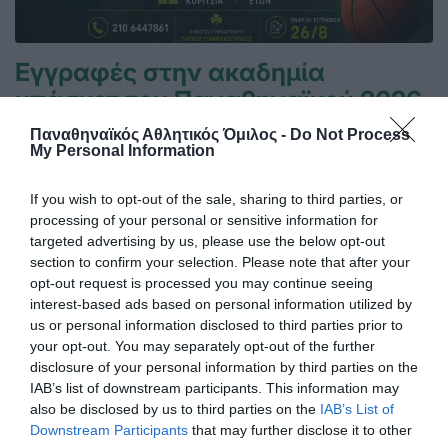
Εγγραφές στην ακαδημία
μπάσκετ του Παναθηναϊκού 2026-
27
Παναθηναϊκός Αθλητικός Όμιλος -
Do Not Process
My Personal Information
Η νέα αγωνιστική σεζόν πλησιάζει και η Ακαδημία του
Παναθηναϊκού στη Λεωφόρο ανοίγει τις πόρτες της για
ακόμα μια επιτυχημένη μπασκετική χρονιά!
If you wish to opt-out of the sale, sharing to third parties, or
processing of your personal or sensitive information for
targeted advertising by us, please use the below opt-out
23.07.2026
ΑΚΑΔΗΜΙΑ ΚΑΛΑΘΟΣΦΑΙΡΙΣΗΣ
section to confirm your selection. Please note that after your
opt-out request is processed you may continue seeing
interest-based ads based on personal information utilized by
us or personal information disclosed to third parties prior to
your opt-out. You may separately opt-out of the further
disclosure of your personal information by third parties on the
IAB’s list of downstream participants. This information may
also be disclosed by us to third parties on the
IAB’s List of
Downstream Participants
that may further disclose it to other