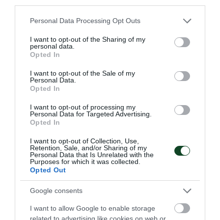
third parties.
Please note that this website/app uses one or more Google
Personal Data Processing Opt Outs
services and may gather and store information including but
not limited to your visit or usage behaviour. You may click to
I want to opt-out of the Sharing of my
personal data.
grant or deny consent to Google and its third-party tags to
Δύο στα δύο η Εθνική Νέων
Opted In
use your data for below specified purposes in below Google
γυναικών
consent section.
I want to opt-out of the Sale of my
Personal Data.
Η Εθνική ομάδα μπάσκετ Νέων γυναικών πανηγύρισε τη
Opted In
δεύτερη νίκη στο ευρωπαϊκό πρωτάθλημα δεύτερης
κατηγορίας.
I want to opt-out of processing my
Personal Data for Targeted Advertising.
Opted In
05.07.2026
ΑΚΑΔΗΜΙΑ ΚΑΛΑΘΟΣΦΑΙΡΙΣΗΣ
I want to opt-out of Collection, Use,
Retention, Sale, and/or Sharing of my
Personal Data that Is Unrelated with the
Purposes for which it was collected.
ΤΕΛΕΥΤΑΙΑ ΝΕΑ
Opted Out
Google consents
I want to allow Google to enable storage
related to advertising like cookies on web or