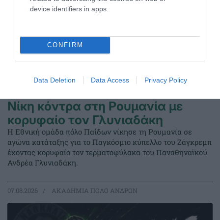
device identifiers in apps.
CONFIRM
Data Deletion
Data Access
Privacy Policy
Νίκη κόντρα στη Ρουμανία με
κορυφαίο τον Γλυνιαδάκη
Η Εθνική ομάδα πόλο Παίδων νίκησε τη Ρουμανία σε
αγώνα κατάταξης για το Παγκόσμιο κύπελλο του Ζάγκρεμπ
έχοντας κορυφαίο τον τερματοφύλακα του Παναθηναϊκού
Ανδρέα Γλυνιαδάκη.
07.08.2026
ΑΚΑΔΗΜΙΑ ΠΟΛΟ ΑΝΔΡΩΝ