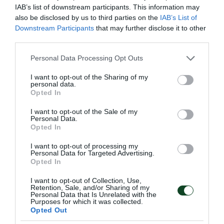
IAB’s list of downstream participants. This information may
also be disclosed by us to third parties on the
IAB’s List of
Downstream Participants
that may further disclose it to other
third parties.
Please note that this website/app uses one or more Google
Personal Data Processing Opt Outs
services and may gather and store information including but
not limited to your visit or usage behaviour. You may click to
I want to opt-out of the Sharing of my
personal data.
grant or deny consent to Google and its third-party tags to
Opted In
use your data for below specified purposes in below Google
consent section.
I want to opt-out of the Sale of my
Φιλική ισοπαλία με διπλή
Personal Data.
Opted In
«πράσινη» συμμετοχή
Η Εθνική ομάδα βόλεϊ γυναικών αναδείχθηκε ισόπαλη με
I want to opt-out of processing my
την αντίστοιχη της Σουηδία σε φιλική αναμέτρηση που
Personal Data for Targeted Advertising.
Opted In
συμμετείχαν δύο παίκτριες του Παναθηναϊκού.
I want to opt-out of Collection, Use,
Retention, Sale, and/or Sharing of my
05.08.2026
ΒΟΛΕΪ ΓΥΝΑΙΚΩΝ
Personal Data that Is Unrelated with the
Purposes for which it was collected.
Opted Out