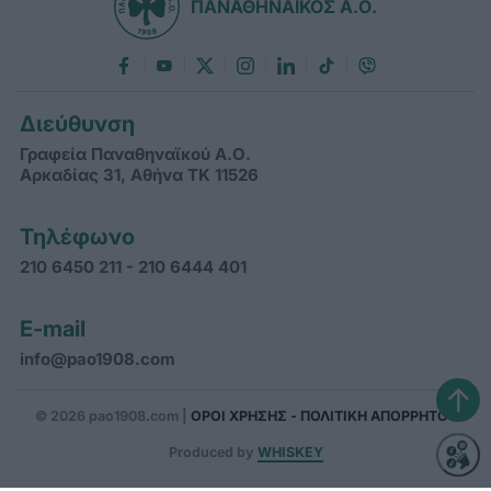
ΠΑΝΑΘΗΝΑΪΚΟΣ Α.Ο.
Διεύθυνση
Γραφεία Παναθηναϊκού Α.Ο.
Αρκαδίας 31, Αθήνα ΤΚ 11526
Τηλέφωνο
210 6450 211 - 210 6444 401
E-mail
info@pao1908.com
↑
© 2026 pao1908.com |
ΟΡΟΙ ΧΡΗΣΗΣ - ΠΟΛΙΤΙΚΗ ΑΠΟΡΡΗΤΟΥ
Produced by
WHISKEY