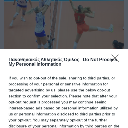
Παναθηναϊκός Αθλητικός Όμιλος -
Do Not Process
Ήττα από την Ιταλία στο τάι
My Personal Information
μπρέικ
Στο δεύτερο ματς του τουρνουά που διεξάγεται στο
If you wish to opt-out of the sale, sharing to third parties, or
Ουρμπίνο το αντιπροσωπευτικό μας συγκρότημα ηττήθηκε
processing of your personal or sensitive information for
στο τάι μπρέικ από τη Μεσογειακή ομάδα της Ιταλίας.
targeted advertising by us, please use the below opt-out
section to confirm your selection. Please note that after your
opt-out request is processed you may continue seeing
06.08.2026
ΒΟΛΕΪ ΓΥΝΑΙΚΩΝ
interest-based ads based on personal information utilized by
us or personal information disclosed to third parties prior to
your opt-out. You may separately opt-out of the further
disclosure of your personal information by third parties on the