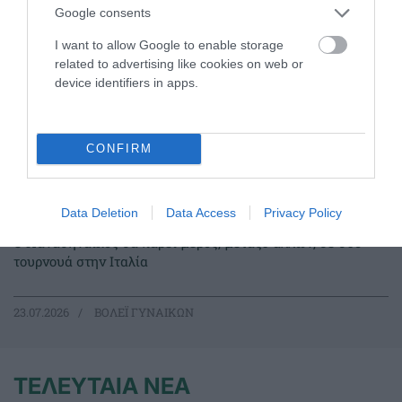
Google consents
I want to allow Google to enable storage
related to advertising like cookies on web or
device identifiers in apps.
CONFIRM
Data Deletion
Data Access
Privacy Policy
Τα φιλικά του βόλεϊ γυναικών
Ο Παναθηναϊκός θα πάρει μέρος, μεταξύ άλλων, σε δύο
τουρνουά στην Ιταλία
23.07.2026
ΒΟΛΕΪ ΓΥΝΑΙΚΩΝ
ΤΕΛΕΥΤΑΙΑ ΝΕΑ