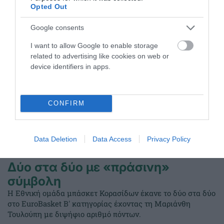
ΤΕΛΕΥΤΑΙΑ ΝΕΑ
Opted Out
Google consents
I want to allow Google to enable storage
related to advertising like cookies on web or
device identifiers in apps.
CONFIRM
Data Deletion
Data Access
Privacy Policy
Δύο στα δύο με «πράσινη»
σύμβολη
Η Εθνική ομάδα μπάσκετ Κορασίδων έκανε το δύο στα δύο
στο EuroBasket Β' κατηγορίας έχοντας τη Μαριάνθη
Τουλούπη με διψήφιο αριθμό πόντων.