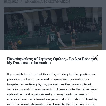
29.03.2026
ΑΚΑΔΗΜΙΑ ΒΟΛΕΪ ΓΥΝΑΙΚΩΝ
Παναθηναϊκός Αθλητικός Όμιλος -
Do Not Process
My Personal Information
Τα «τριφυλλάκια» στο φιλέ
If you wish to opt-out of the sale, sharing to third parties, or
processing of your personal or sensitive information for
Οι ακαδημίες βόλεϊ του Παναθηναϊκού έδωσαν δυνατές
targeted advertising by us, please use the below opt-out
μάχες και αυτό το Σαββατοκύριακο
section to confirm your selection. Please note that after your
opt-out request is processed you may continue seeing
01.03.2026
ΑΚΑΔΗΜΙΑ ΒΟΛΕΪ ΓΥΝΑΙΚΩΝ
interest-based ads based on personal information utilized by
us or personal information disclosed to third parties prior to