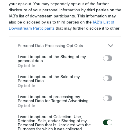
your opt-out. You may separately opt-out of the further
disclosure of your personal information by third parties on the
IAB’s list of downstream participants. This information may
also be disclosed by us to third parties on the
IAB’s List of
Downstream Participants
that may further disclose it to other
third parties.
Please note that this website/app uses one or more Google
Personal Data Processing Opt Outs
services and may gather and store information including but
not limited to your visit or usage behaviour. You may click to
I want to opt-out of the Sharing of my
personal data.
grant or deny consent to Google and its third-party tags to
Opted In
use your data for below specified purposes in below Google
consent section.
I want to opt-out of the Sale of my
Τα «τριφυλλάκια» στο φιλέ
Personal Data.
Opted In
Συνέχισαν με αγωνιστική δράση οι ακαδημίες βόλεϊ του
Παναθηναϊκού και αυτό το Σαββατοκύριακο
I want to opt-out of processing my
Personal Data for Targeted Advertising.
Opted In
08.02.2026
ΑΚΑΔΗΜΙΑ ΒΟΛΕΪ ΓΥΝΑΙΚΩΝ
I want to opt-out of Collection, Use,
Retention, Sale, and/or Sharing of my
Personal Data that Is Unrelated with the
Purposes for which it was collected.