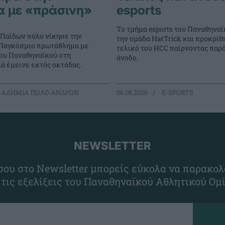
α με «πράσινη»
esports
Το τμήμα esports του Παναθηναϊ
 Παίδων πόλο νίκησε την
την ομάδα HatTrick και προκρίθ
ο Παγκόσμιο πρωτάθλημα με
τελικό του HCC παίρνοντας παρ
του Παναθηναϊκού στη
άνοδο.
ά έμεινε εκτός οκτάδας.
ΑΔΗΜΙΑ ΠΟΛΟ ΑΝΔΡΩΝ
06.08.2026
E-SPORTS
NEWSLETTER
ου στο Newsletter μπορείς εύκολα να παρακολ
 τις εξελίξεις του Παναθηναϊκού Αθλητικού Ομ