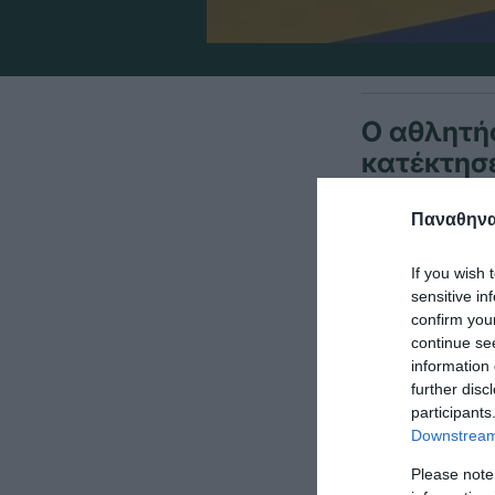
Ο αθλητή
κατέκτησ
Παρά-Αθλ
της Ολλα
Παναθηναϊ
If you wish 
sensitive in
Ο Κλήμης Παπ
confirm you
γνώρισε την 
continue se
information 
στην 5η θέση
further disc
participants
Downstream 
Please note