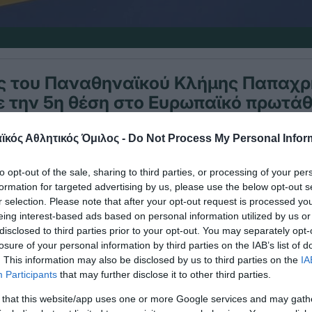
ς του Παναθηναϊκού Κλήμης Παπαχρ
ε την 5η θέση στο Ευρωπαϊκό πρωτά
ημάτων, στο τζούντο τυφλών στο Ρ
νδίας.
κός Αθλητικός Όμιλος -
Do Not Process My Personal Infor
to opt-out of the sale, sharing to third parties, or processing of your per
formation for targeted advertising by us, please use the below opt-out s
αχρήστος στην κατηγορία +90κ. J1, στον αγώνα
r selection. Please note that after your opt-out request is processed y
ήττα από τον Γάλλο Ρομουάρ Ραμποτέρ κι έτσι έμε
eing interest-based ads based on personal information utilized by us or
disclosed to third parties prior to your opt-out. You may separately opt-
.
losure of your personal information by third parties on the IAB’s list of
. This information may also be disclosed by us to third parties on the
IA
Participants
that may further disclose it to other third parties.
 that this website/app uses one or more Google services and may gath