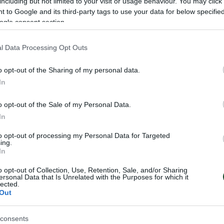
including but not limited to your visit or usage behaviour. You may click 
 to Google and its third-party tags to use your data for below specifi
ogle consent section.
l Data Processing Opt Outs
o opt-out of the Sharing of my personal data.
In
o opt-out of the Sale of my Personal Data.
In
to opt-out of processing my Personal Data for Targeted
ing.
In
 ψηλά η πράσινη
Διεθνές «πράσιν
o opt-out of Collection, Use, Retention, Sale, and/or Sharing
τις Σέρρες
μετάλλιο στο τζο
ersonal Data that Is Unrelated with the Purposes for which it
lected.
τυφλών
Out
 του Παναθηναϊκού
Ο αθλητής του Παναθηναϊκού Π
ας Ρήγας κατέκτησε δύο
Νικόλας Ρήγας κατάφερε και δι
εθνές τουρνουά τζούντο
consents
στο διεθνές τουρνουά που έγινε