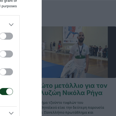
to grant or
ed purposes
ο»
Πρώτο μετάλλιο για τον
ύντο
Πολυζώη Νικόλα Ρήγα
Το τμήμα τζούντο τυφλών του
ολυζώης
Παναθηναϊκού είχε την δεύτερη παρουσία
ακρίθηκε
του σε Πανελλήνιο πρωτάθλημα και
 στη