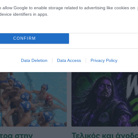
έρρες.
Βουλγαρία.
o allow Google to enable storage related to advertising like cookies on
evice identifiers in apps.
ΟΥΝΤΟ ΤΥΦΛΩΝ
18.05.2024
ΤΖΟΥΝΤΟ ΤΥΦΛΩΝ
CONFIRM
Data Deletion
Data Access
Privacy Policy
τρα στην
Τελικός και άνοδο