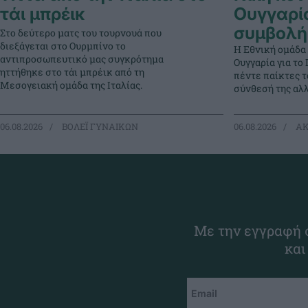
τάι μπρέικ
Ουγγαρί
συμβολή
Στο δεύτερο ματς του τουρνουά που
διεξάγεται στο Ουρμπίνο το
Η Εθνική ομάδα
αντιπροσωπευτικό μας συγκρότημα
Ουγγαρία για τ
ηττήθηκε στο τάι μπρέικ από τη
πέντε παίκτες 
Μεσογειακή ομάδα της Ιταλίας.
σύνθεσή της αλλ
06.08.2026
ΒΟΛΕΪ ΓΥΝΑΙΚΩΝ
06.08.2026
ΑΚ
Με την εγγραφή σ
και