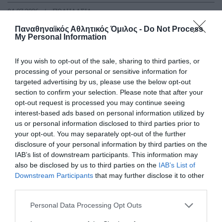
04.07.2026
ΠΟΔΗΛΑΣΙΑ
Παναθηναϊκός Αθλητικός Όμιλος -
Do Not Process
My Personal Information
If you wish to opt-out of the sale, sharing to third parties, or
processing of your personal or sensitive information for
targeted advertising by us, please use the below opt-out
section to confirm your selection. Please note that after your
opt-out request is processed you may continue seeing
interest-based ads based on personal information utilized by
us or personal information disclosed to third parties prior to
your opt-out. You may separately opt-out of the further
disclosure of your personal information by third parties on the
IAB’s list of downstream participants. This information may
Στο βάθρο του Πανελληνίου
also be disclosed by us to third parties on the
IAB’s List of
πρωταθλήματος ο Καφρίτσας
Downstream Participants
that may further disclose it to other
third parties.
Μεγάλη επιτυχία για το τριφύλλι στην Πύλη Τρικάλων,
όπου πραγματοποιήθηκε με απόλυτη επιτυχία ο
Please note that this website/app uses one or more Google
Personal Data Processing Opt Outs
απαιτητικός αγώνας της Ατομικής Χρονομέτρησης.
services and may gather and store information including but