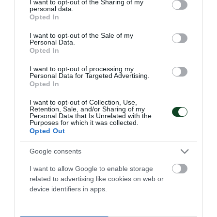
not limited to your visit or usage behaviour. You may click to
I want to opt-out of the Sharing of my
personal data.
grant or deny consent to Google and its third-party tags to
26.06.2026
ΠΟΔΗΛΑΣΙΑ
Opted In
use your data for below specified purposes in below Google
consent section.
I want to opt-out of the Sale of my
Personal Data.
Opted In
I want to opt-out of processing my
Personal Data for Targeted Advertising.
Opted In
I want to opt-out of Collection, Use,
Retention, Sale, and/or Sharing of my
Personal Data that Is Unrelated with the
Purposes for which it was collected.
Opted Out
Google consents
Πρώτο το τριφύλλι και στα
I want to allow Google to enable storage
Βαλκάνια με Αγγελοκωστόπουλο
related to advertising like cookies on web or
device identifiers in apps.
Στο Βέλινγκραντ, ανάμεσα στις φημισμένες ιαματικές
πηγές και τον μαγευτικό συνδυασμό βουνών και δασών, ο
Δημήτρης Αγγελοκωστόπουλος ύψωσε την πράσινη σημαία