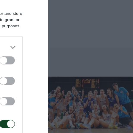
α που θα
er and store
to grant or
ed purposes