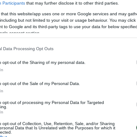
Participants
that may further disclose it to other third parties.
κόσμο μας χαρούμενο. Είναι μεγάλη τιμή για εμέν
 αποτελώ μέλος του Παναθηναϊκού».
 that this website/app uses one or more Google services and may gath
including but not limited to your visit or usage behaviour. You may click 
 to Google and its third-party tags to use your data for below specifi
ogle consent section.
l Data Processing Opt Outs
o opt-out of the Sharing of my personal data.
In
o opt-out of the Sale of my Personal Data.
In
to opt-out of processing my Personal Data for Targeted
ing.
In
o opt-out of Collection, Use, Retention, Sale, and/or Sharing
ersonal Data that Is Unrelated with the Purposes for which it
lected.