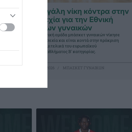
Μεγάλη νίκη κόντρα στην
en
Τσεχία για την Εθνική
Νέων γυναικών
τι του για
Η Εθνική ομάδα μπάσκετ γυναικών νίκησε
την Τσεχία και είναι κοντά στην πρόκριση
στα ημιτελικά του ευρωπαϊκού
πρωταθλήματος Β' κατηγορίας.
ΩΝ
08.07.2026
ΜΠΑΣΚΕΤ ΓΥΝΑΙΚΩΝ