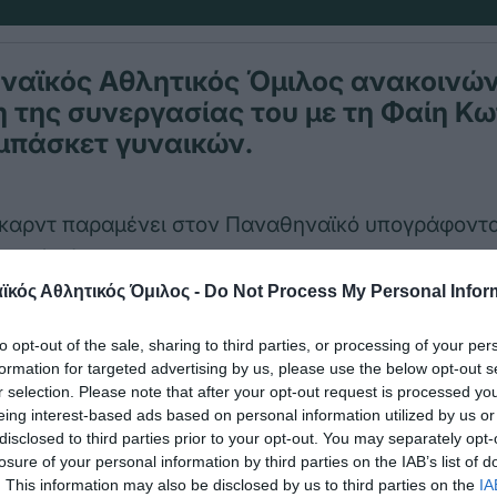
ναϊκός Αθλητικός Όμιλος ανακοινών
 της συνεργασίας του με τη Φαίη Κω
μπάσκετ γυναικών.
γκαρντ παραμένει στον Παναθηναϊκό υπογράφοντ
ισχύ μέχρι το 2027.
κός Αθλητικός Όμιλος -
Do Not Process My Personal Infor
ης στο
www.pao1908.com
η Φαίη Κωτούλα δήλωσε
έον τα συμβόλαια με τον Παναθηναϊκό, είναι συμ
to opt-out of the sale, sharing to third parties, or processing of your per
formation for targeted advertising by us, please use the below opt-out s
ή θα είναι η έβδομη μου χρονιά στην ομάδα και εί
r selection. Please note that after your opt-out request is processed y
ομαι εδώ για να ενισχύσω την προσπάθεια της ομ
eing interest-based ads based on personal information utilized by us or
disclosed to third parties prior to your opt-out. You may separately opt-
ων τίτλων. Ο Σύλλογος με στήριξε στο παρελθόν κα
losure of your personal information by third parties on the IAB’s list of
ον ενισχύσω με όλες μου τις δυνάμεις και να παλέ
. This information may also be disclosed by us to third parties on the
IA