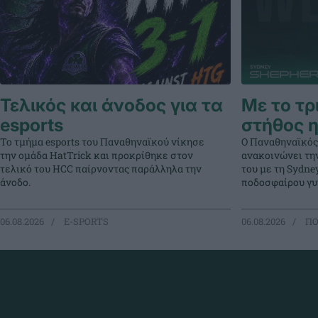
Τελικός και άνοδος για τα
Με το τρ
esports
στήθος η
Το τμήμα esports του Παναθηναϊκού νίκησε
Ο Παναθηναϊκός
την ομάδα HatTrick και προκρίθηκε στον
ανακοινώνει τη
τελικό του HCC παίρνοντας παράλληλα την
του με τη Sydne
άνοδο.
ποδοσφαίρου γυ
06.08.2026
E-SPORTS
06.08.2026
ΠΟ