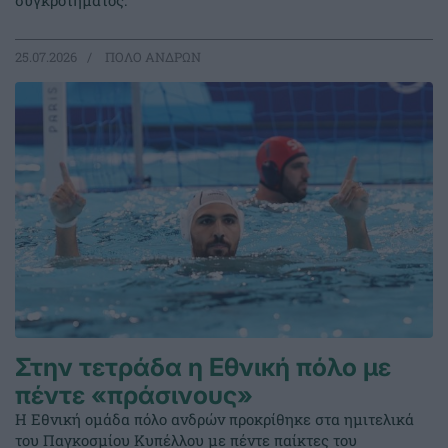
συγκροτήματος.
25.07.2026
ΠΟΛΟ ΑΝΔΡΩΝ
Στην τετράδα η Εθνική πόλο με
πέντε «πράσινους»
Η Εθνική ομάδα πόλο ανδρών προκρίθηκε στα ημιτελικά
του Παγκοσμίου Κυπέλλου με πέντε παίκτες του