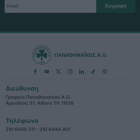
ΠΑΝΑΘΗΝΑΪΚΟΣ Α.Ο.
Διεύθυνση
Γραφεία Παναθηναϊκού Α.Ο.
Αρκαδίας 31, Αθήνα ΤΚ 11526
Τηλέφωνο
210 6450 211 - 210 6444 401