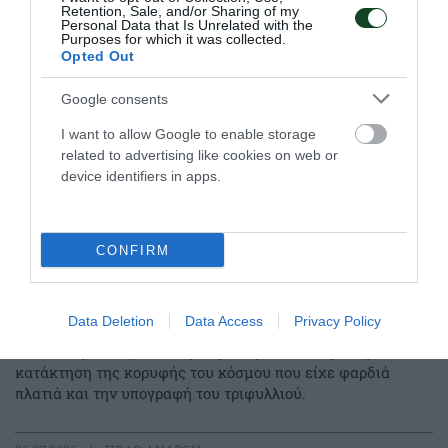
Retention, Sale, and/or Sharing of my
Personal Data that Is Unrelated with the
Purposes for which it was collected.
Opted Out
Google consents
I want to allow Google to enable storage
related to advertising like cookies on web or
device identifiers in apps.
CONFIRM
Παγκόσμια Ελλάδα με πράσινο
χρώμα
Data Deletion
Data Access
Privacy Policy
Ο Παναθηναϊκός Α.Ο. συγχαίρει την Ελλάδα για την
κατάκτηση της κορυφής του κόσμου που είχε φαρδιά
πλατιά και την υπογραφή του τριφυλλιού.