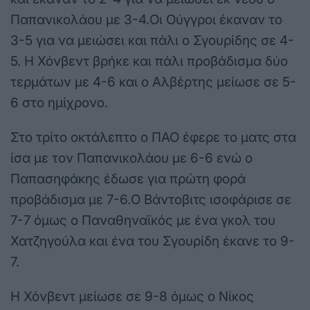
Παπανικολάου με 3-4.Οι Ούγγροι έκαναν το
3-5 για να μειώσει και πάλι ο Σγουρίδης σε 4-
5. Η Χόνβεντ βρήκε και πάλι προβάδισμα δύο
τερμάτων με 4-6 και ο Αλβέρτης μείωσε σε 5-
6 στο ημίχρονο.
Στο τρίτο οκτάλεπτο ο ΠΑΟ έφερε το ματς στα
ίσα με τον Παπανικολάου με 6-6 ενώ ο
Παπασηφάκης έδωσε για πρώτη φορά
προβάδισμα με 7-6.Ο Βάντοβιτς ισοφάρισε σε
7-7 όμως ο Παναθηναϊκός με ένα γκολ του
Χατζηγούλα και ένα του Σγουρίδη έκανε το 9-
7.
Η Χόνβεντ μείωσε σε 9-8 όμως ο Νίκος