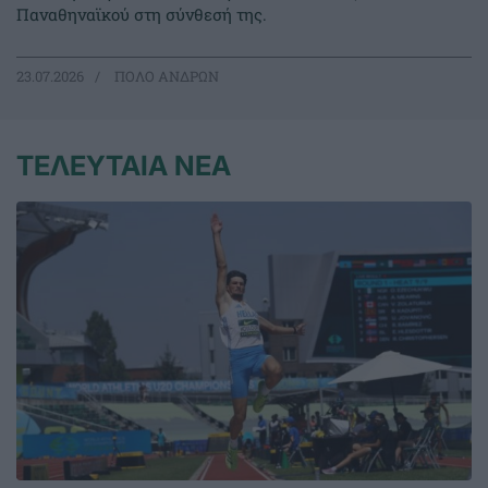
Παναθηναϊκού στη σύνθεσή της.
23.07.2026
ΠΟΛΟ ΑΝΔΡΩΝ
ΤΕΛΕΥΤΑΙΑ ΝΕΑ