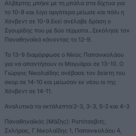
Αλβέρτης μπήκε με τη μπάλα στα δίχτυα για
το 10-8 και λίγο αργότερα μείωσε και πάλι η
Χόνβεντ σε 10-9.Εκεί ανέλαβε δράση ο
Σγουρίδης που με δύο τέρματα…ξεκόλησε τον
Παναθηναϊκό κάνοντας το 12-9.
Το 13-9 διαμόρφωσε ο Νίκος Παπανικολάου
για να απαντήσουν οι Μαγυάροι σε 13-10. Ο
Γιώργος Νικολαϊδης ανέβασε τον δείκτη του
σκορ σε 14-10 και μείωσαν εκ νέου οι της
Χόνβεντ σε 14-11.
Αναλυτικά τα οκτάλεπτα:2-3, 3-3, 5-2 και 4-3
Παναθηναϊκός (Μάζης): Ριστίτσεβιτς,
Σκλήρας, Γ.Νικολαϊδης 1, Παπανικολάου 4,