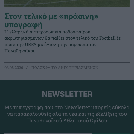
Στον τελικό με «πράσινη»
υπογραφή
Η ελληνική αντιπροσωπεία ποδοσφαίρου
ακρωτηριασμένων θα παίξει στον τελικό του Football is
more της UEFA με έντονη την παρουσία του
Παναθηναϊκού.
08.08.2026
ΠΟΔΟΣΦΑΙΡΟ ΑΚΡΩΤΗΡΙΑΣΜΕΝΩΝ
NEWSLETTER
Με την εγγραφή σου στο Newsletter μπορείς εύκολα
να παρακολουθείς όλα τα νέα και τις εξελίξεις του
Παναθηναϊκού Αθλητικού Ομίλου