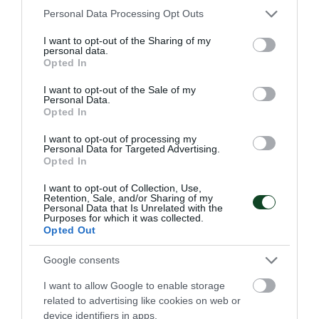
Φιλική ήττα από τη Σουηδία
Please note that this website/app uses one or more Google
Personal Data Processing Opt Outs
services and may gather and store information including but
Η Εθνική ομάδα βόλεϊ γυναικών ηττήθηκε από τη Σουηδία
not limited to your visit or usage behaviour. You may click to
I want to opt-out of the Sharing of my
στο τελευταίο φιλικό επί ιταλικού εδάφους.
personal data.
grant or deny consent to Google and its third-party tags to
Opted In
use your data for below specified purposes in below Google
07.08.2026
ΒΟΛΕΪ ΓΥΝΑΙΚΩΝ
consent section.
I want to opt-out of the Sale of my
Personal Data.
Opted In
I want to opt-out of processing my
Personal Data for Targeted Advertising.
Opted In
I want to opt-out of Collection, Use,
Retention, Sale, and/or Sharing of my
Personal Data that Is Unrelated with the
Purposes for which it was collected.
Opted Out
Google consents
I want to allow Google to enable storage
Ήττα από την Ιταλία στο τάι
related to advertising like cookies on web or
device identifiers in apps.