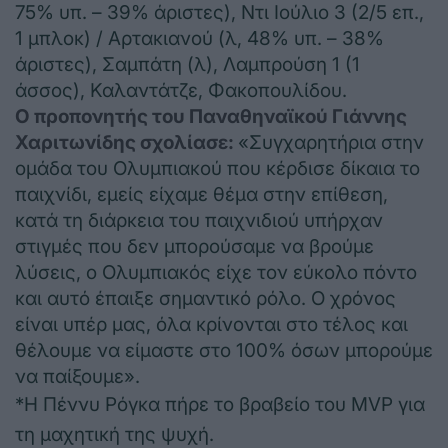
75% υπ. – 39% άριστες), Ντι Ιούλιο 3 (2/5 επ.,
1 μπλοκ) / Αρτακιανού (λ, 48% υπ. – 38%
άριστες), Σαμπάτη (λ), Λαμπρούση 1 (1
άσσος), Καλαντάτζε, Φακοπουλίδου.
Ο προπονητής του Παναθηναϊκού Γιάννης
Χαριτωνίδης σχολίασε:
«Συγχαρητήρια στην
ομάδα του Ολυμπιακού που κέρδισε δίκαια το
παιχνίδι, εμείς είχαμε θέμα στην επίθεση,
κατά τη διάρκεια του παιχνιδιού υπήρχαν
στιγμές που δεν μπορούσαμε να βρούμε
λύσεις, ο Ολυμπιακός είχε τον εύκολο πόντο
και αυτό έπαιξε σημαντικό ρόλο. Ο χρόνος
είναι υπέρ μας, όλα κρίνονται στο τέλος και
θέλουμε να είμαστε στο 100% όσων μπορούμε
να παίξουμε».
*Η Πέννυ Ρόγκα πήρε το βραβείο του MVP για
τη μαχητική της ψυχή.