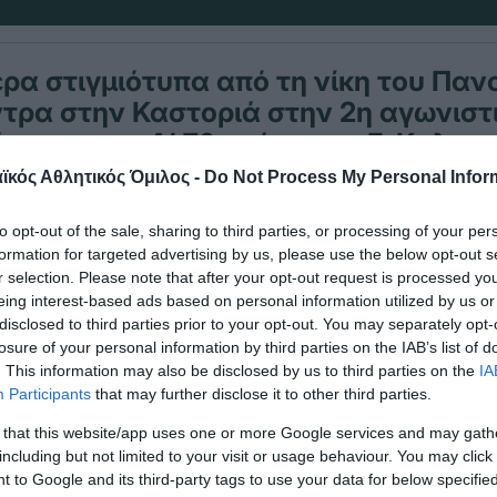
ρα στιγμιότυπα από τη νίκη του Πα
ντρα στην Καστοριά στην 2η αγωνιστ
ματος της Α’ Εθνικής στο «Γ. Καλαφ
κός Αθλητικός Όμιλος -
Do Not Process My Personal Infor
to opt-out of the sale, sharing to third parties, or processing of your per
formation for targeted advertising by us, please use the below opt-out s
r selection. Please note that after your opt-out request is processed y
eing interest-based ads based on personal information utilized by us or
disclosed to third parties prior to your opt-out. You may separately opt-
losure of your personal information by third parties on the IAB’s list of
. This information may also be disclosed by us to third parties on the
IA
Participants
that may further disclose it to other third parties.
ΩΝ
 that this website/app uses one or more Google services and may gath
including but not limited to your visit or usage behaviour. You may click 
 to Google and its third-party tags to use your data for below specifi