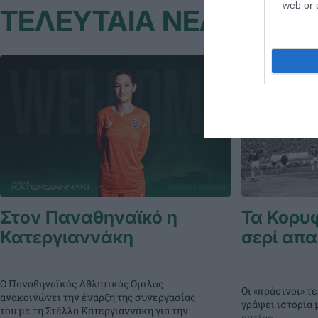
web or d
ΤΕΛΕΥΤΑΙΑ ΝΕΑ
Στον Παναθηναϊκό η
Τα Κορυ
Κατεργιαννάκη
σερί απα
Ο Παναθηναϊκός Αθλητικός Όμιλος
Οι «πράσινοι» 
ανακοινώνει την έναρξη της συνεργασίας
γράψει ιστορία 
του με τη Στέλλα Κατεργιαννάκη για την
εστίας