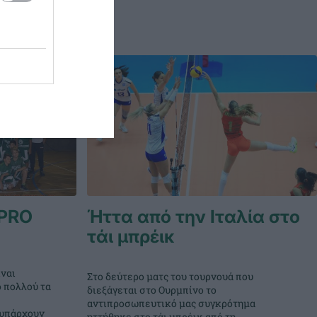
PRO
Ήττα από την Ιταλία στο
τάι μπρέικ
ναι
Στο δεύτερο ματς του τουρνουά που
ο πολλού τα
διεξάγεται στο Ουρμπίνο το
αντιπροσωπευτικό μας συγκρότημα
 υπάρχουν
ηττήθηκε στο τάι μπρέικ από τη