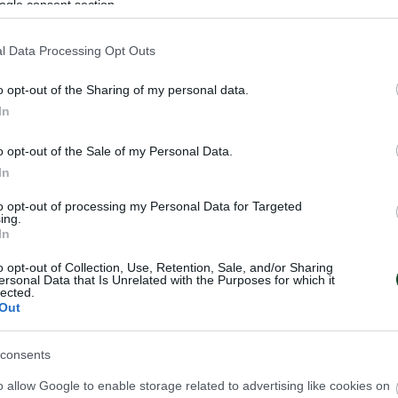
ogle consent section.
l Data Processing Opt Outs
o opt-out of the Sharing of my personal data.
In
o opt-out of the Sale of my Personal Data.
In
ιφύλλι στο
«Πράσινη» η Lalia 
to opt-out of processing my Personal Data for Targeted
 Sydney Shepherd
ing.
Ο Παναθηναϊκός Αθλητικός Όμιλ
In
 Αθλητικός Όμιλος
ανακοινώνει την έναρξη της συ
ν έναρξη της συνεργασίας
του με τη Lalia Storti για το τμήμ
o opt-out of Collection, Use, Retention, Sale, and/or Sharing
y Shepherd για το τμήμα
ersonal Data that Is Unrelated with the Purposes for which it
ποδοσφαίρου γυναικών.
lected.
ναικών.
Out
ΔΟΣΦΑΙΡΟ ΓΥΝΑΙΚΩΝ
06.08.2026
ΠΟΔΟΣΦΑΙΡΟ ΓΥΝΑ
consents
o allow Google to enable storage related to advertising like cookies on