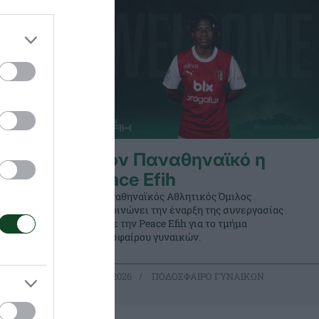
Storti
Στον Παναθηναϊκό η
Peace Efih
ος
Ο Παναθηναϊκός Αθλητικός Όμιλος
νεργασίας
ανακοινώνει την έναρξη της συνεργασίας
α
του με την Peace Efih για το τμήμα
ποδοσφαίρου γυναικών.
ΙΚΩΝ
06.08.2026
ΠΟΔΟΣΦΑΙΡΟ ΓΥΝΑΙΚΩΝ