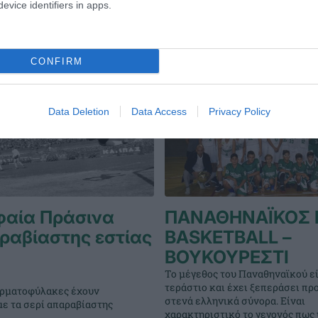
evice identifiers in apps.
CONFIRM
Data Deletion
Data Access
Privacy Policy
φαία Πράσινα
ΠΑΝΑΘΗΝΑΪΚΟΣ 
ραβίαστης εστίας
BASKETBALL –
ΒΟΥΚΟΥΡΕΣΤΙ
Το μέγεθος του Παναθηναϊκού εί
τεράστιο και έχει ξεπεράσει πρ
τερματοφύλακες έχουν
στενά ελληνικά σύνορα. Είναι
με τα σερί απαραβίαστης
χαρακτηριστικό το γεγονός πως