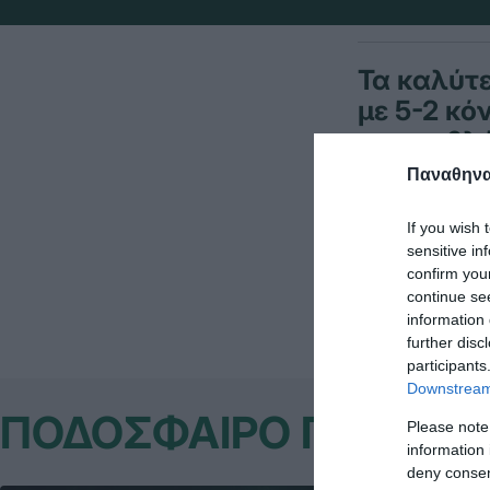
Τα καλύτε
με 5-2 κό
πρωταθλή
Κορωπί.
Παναθηναϊ
If you wish 
sensitive in
confirm you
continue se
information 
further disc
participants
Downstream 
ΠΟΔΟΣΦΑΙΡΟ ΓΥΝΑΙΚ
Please note
information 
deny consent