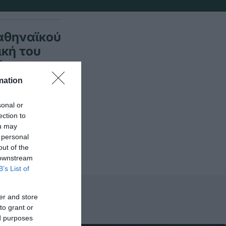
ναθηναϊκού
ική του
άτης» στο
mation
sonal or
ection to
ou may
 personal
out of the
 downstream
B’s List of
er and store
to grant or
ed purposes