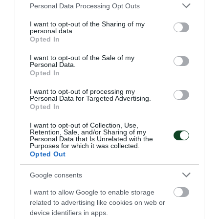
Καλή «πράσινη» παρουσία στο
Please note that this website/app uses one or more Google
Personal Data Processing Opt Outs
services and may gather and store information including but
Βρότσλαβ
not limited to your visit or usage behaviour. You may click to
I want to opt-out of the Sharing of my
Τρεις εκπροσώπους είχε το τμήμα σκοποβολής του
personal data.
grant or deny consent to Google and its third-party tags to
Opted In
Παναθηναϊκού τη σημερινή μέρα του Ευρωπαϊκού
use your data for below specified purposes in below Google
πρωταθλήματος κ23 στο Βρότσλαβ.
consent section.
I want to opt-out of the Sale of my
Personal Data.
Opted In
03.08.2026
ΑΚΑΔΗΜΙΑ ΣΚΟΠΟΒΟΛΗΣ
I want to opt-out of processing my
Personal Data for Targeted Advertising.
Opted In
ΤΕΛΕΥΤΑΙΑ ΝΕΑ
I want to opt-out of Collection, Use,
Retention, Sale, and/or Sharing of my
Personal Data that Is Unrelated with the
Purposes for which it was collected.
Opted Out
Google consents
I want to allow Google to enable storage
related to advertising like cookies on web or
device identifiers in apps.