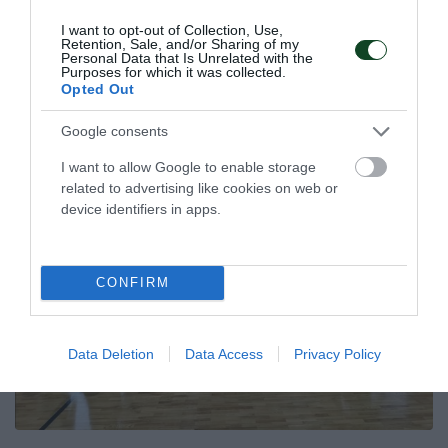
Basketaki!
I want to opt-out of Collection, Use,
Retention, Sale, and/or Sharing of my
Το τμήμα μπάσκετ νοητικής αναπηρίας του Παναθηναϊκού
Personal Data that Is Unrelated with the
κατέκτησε για Τρίτη συνεχόμενη χρονιά το πρωτάθλημα
Purposes for which it was collected.
Opted Out
Basketaki
Google consents
10.05.2026
ΜΠΑΣΚΕΤ Ν.Α.
I want to allow Google to enable storage
related to advertising like cookies on web or
device identifiers in apps.
CONFIRM
Data Deletion
Data Access
Privacy Policy