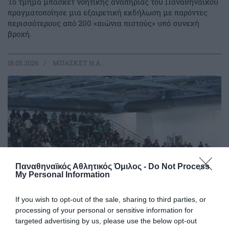
Το τμήμα μπάσκετ νοητικής αναπηρίας του Παναθηναϊκού
πραγματοποίησε μια εξαιρετική εκδήλωση με παρόντες
περισσότερους από 200 «αιώνια πιστούς» υπό συνεχή
βροχή.
18.05.2026
ΜΠΑΣΚΕΤ Ν.Α.
Παναθηναϊκός Αθλητικός Όμιλος -
Do Not Process
My Personal Information
If you wish to opt-out of the sale, sharing to third parties, or
processing of your personal or sensitive information for
Στήριξη από τον σύνδεσμο
targeted advertising by us, please use the below opt-out