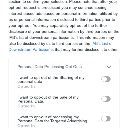
section to confirm your selection. Please note that after your
Πετραλώνων
opt-out request is processed you may continue seeing
Το club του Παναθηναϊκού από τα Πετράλωνα έδειξε την
interest-based ads based on personal information utilized by
έμπρακτη στήριξη του στο τμήμα μπάσκετ νοητικής
us or personal information disclosed to third parties prior to
αναπηρίας.
your opt-out. You may separately opt-out of the further
disclosure of your personal information by third parties on the
IAB’s list of downstream participants. This information may
18.05.2026
ΜΠΑΣΚΕΤ Ν.Α.
also be disclosed by us to third parties on the
IAB’s List of
Downstream Participants
that may further disclose it to other
third parties.
Please note that this website/app uses one or more Google
Personal Data Processing Opt Outs
services and may gather and store information including but
not limited to your visit or usage behaviour. You may click to
I want to opt-out of the Sharing of my
personal data.
grant or deny consent to Google and its third-party tags to
Opted In
use your data for below specified purposes in below Google
consent section.
I want to opt-out of the Sale of my
Personal Data.
Opted In
I want to opt-out of processing my
Personal Data for Targeted Advertising.
Πήρε για τρίτη χρονιά το
Opted In