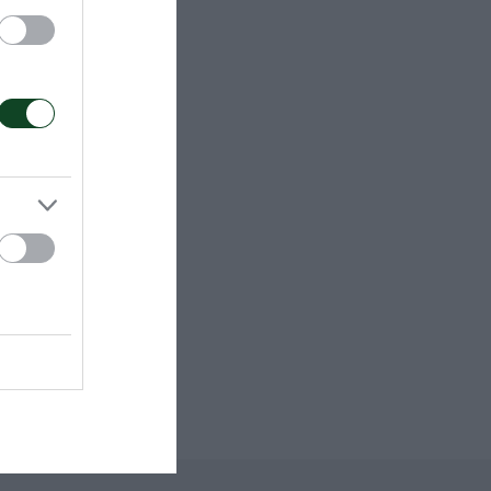
 Μάλτα.
lo B
C.