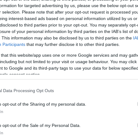
με πάνω από ένα γκρουπ για να δοθεί κι άλλη προ
formation for targeted advertising by us, please use the below opt-out s
 ο Παναθηναϊκός προσβλέπει στην πρόκριση και σ
r selection. Please note that after your opt-out request is processed y
 Την ανδρική ομάδα θα κοουτσάρει ο Λευτέρης Μά
eing interest-based ads based on personal information utilized by us or
disclosed to third parties prior to your opt-out. You may separately opt-
Νίκος Ζέρβας. Αρχηγός αποστολής ανέλαβε ο έφο
losure of your personal information by third parties on the IAB’s list of
τραπέζιας αντισφαίρισης του συλλόγου Τάσος Συ
. This information may also be disclosed by us to third parties on the
IA
Participants
that may further disclose it to other third parties.
α των αγώνων του Παναθηναϊκού σε ώρες Ελλάδα
 that this website/app uses one or more Google services and may gath
including but not limited to your visit or usage behaviour. You may click 
:
 to Google and its third-party tags to use your data for below specifi
ogle consent section.
3:00 Panathinaikos A.C. – ASD Muravera TT
l Data Processing Opt Outs
0:30 MITTC vs – Panathinaikos A.C.
o opt-out of the Sharing of my personal data.
In
0:30 Panathinaikos A.C. – ASD Marcozzi A
o opt-out of the Sale of my Personal Data.
 βρίσκονται οι ομάδες Σάντα Τέκλα Νούλβι, Σάσσα
In