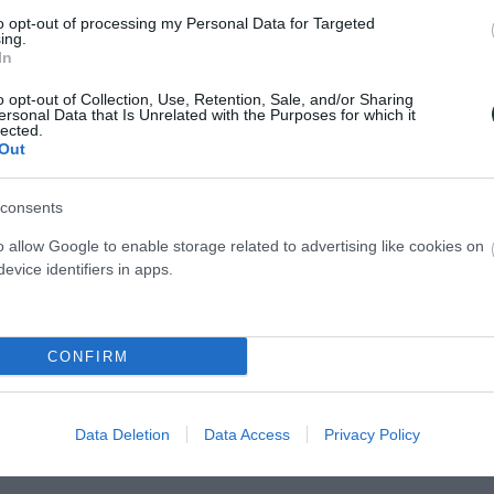
πό την Ιταλία, καθώς και η HiTT Ακάντεμι από τη
to opt-out of processing my Personal Data for Targeted
ing.
:
In
o opt-out of Collection, Use, Retention, Sale, and/or Sharing
:30 Panathinaikos A.C. – ASD Tennistavolo Norbel
ersonal Data that Is Unrelated with the Purposes for which it
lected.
Out
0:30 Quattro Mori B – Panathinaikos A.C.
consents
8:00 ASD Tennistavolo Sassari – Panathinaikos A.
o allow Google to enable storage related to advertising like cookies on
evice identifiers in apps.
0:00 Muravera A – Panathinaikos A.C.
8:00 Panathinaikos A.C. – MITTC
CONFIRM
Data Deletion
Data Access
Privacy Policy