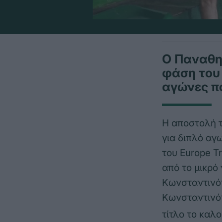
Ο Παναθην
φάση του 
αγώνες π
Η αποστολή τ
για διπλό αγ
του Europe T
από το μικρό
Κωνσταντινόπ
Κωνσταντινόπ
τίτλο το καλο