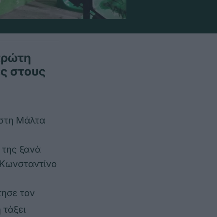
πρώτη
ες στους
 στη Μάλτα
ά της ξανά
ν Κωνσταντίνο
τησε τον
 τάξει