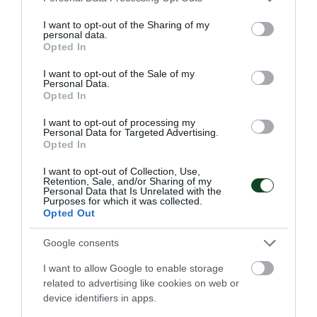
services and may gather and store information including but
Ο Παναθηναϊκός έμαθε το μονοπάτι του για την πρόκριση
not limited to your visit or usage behaviour. You may click to
I want to opt-out of the Sharing of my
στους ομίλους της EuroLeague.
personal data.
grant or deny consent to Google and its third-party tags to
Opted In
use your data for below specified purposes in below Google
16.07.2026
ΜΠΑΣΚΕΤ ΓΥΝΑΙΚΩΝ
consent section.
I want to opt-out of the Sale of my
Personal Data.
Opted In
I want to opt-out of processing my
Personal Data for Targeted Advertising.
Opted In
I want to opt-out of Collection, Use,
Retention, Sale, and/or Sharing of my
Personal Data that Is Unrelated with the
Purposes for which it was collected.
Opted Out
Google consents
I want to allow Google to enable storage
related to advertising like cookies on web or
Μεγάλη νίκη κόντρα στην Τσεχία
device identifiers in apps.
για την Εθνική Νέων γυναικών