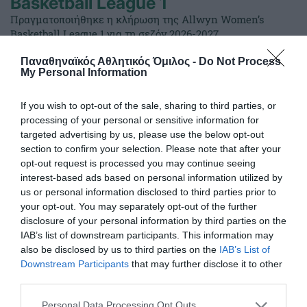
Basketball League 1
Πραγματοποιήθηκε η κλήρωση της Allwyn Women’s
Basketball League 1 για τη σεζόν 2026-2027.
Παναθηναϊκός Αθλητικός Όμιλος -
Do Not Process
My Personal Information
23.07.2026
ΜΠΑΣΚΕΤ ΓΥΝΑΙΚΩΝ
If you wish to opt-out of the sale, sharing to third parties, or
processing of your personal or sensitive information for
targeted advertising by us, please use the below opt-out
section to confirm your selection. Please note that after your
opt-out request is processed you may continue seeing
interest-based ads based on personal information utilized by
us or personal information disclosed to third parties prior to
your opt-out. You may separately opt-out of the further
disclosure of your personal information by third parties on the
IAB’s list of downstream participants. This information may
also be disclosed by us to third parties on the
IAB’s List of
Downstream Participants
that may further disclose it to other
third parties.
Η κλήρωση της EuroLeague
Women
Please note that this website/app uses one or more Google
Personal Data Processing Opt Outs