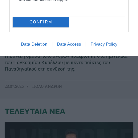
CONFIRM
Στην τετράδα η Εθνική πόλο με
Data Deletion
Data Access
Privacy Policy
πέντε «πράσινους»
Η Εθνική ομάδα πόλο ανδρών προκρίθηκε στα ημιτελικά
του Παγκοσμίου Κυπέλλου με πέντε παίκτες του
Παναθηναϊκού στη σύνθεσή της.
23.07.2026
ΠΟΛΟ ΑΝΔΡΩΝ
ΤΕΛΕΥΤΑΙΑ ΝΕΑ