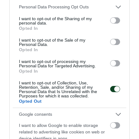
Please note that this website/app uses one or more Google
Personal Data Processing Opt Outs
services and may gather and store information including but
not limited to your visit or usage behaviour. You may click to
I want to opt-out of the Sharing of my
Η Εθνική στον τελικό με 7
personal data.
grant or deny consent to Google and its third-party tags to
Opted In
«πράσινα» γκολ!
use your data for below specified purposes in below Google
consent section.
Ο Παναθηναϊκός αποτελεί πλέον κεντρικό αιμοδότη της
I want to opt-out of the Sale of my
Personal Data.
Εθνικής και στο πόλο και οι «πράσινοι» οδήγησαν τη
Opted In
«γαλανόλευκη» στον τελικό, δείχνοντας ότι ο Σύλλογος
αποτελεί το παρόν και το μέλλον του αντιπροσωπευτικού
I want to opt-out of processing my
συγκροτήματος.
Personal Data for Targeted Advertising.
Opted In
25.07.2026
ΠΟΛΟ ΑΝΔΡΩΝ
I want to opt-out of Collection, Use,
Retention, Sale, and/or Sharing of my
Personal Data that Is Unrelated with the
Purposes for which it was collected.
Opted Out
Google consents
I want to allow Google to enable storage
related to advertising like cookies on web or
device identifiers in apps.