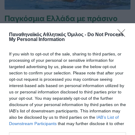
Παγκόσμια Ελλάδα με πράσινο
χρώμα
Ο Παναθηναϊκός Α.Ο. συγχαίρει την Ελλάδα για την
Παναθηναϊκός Αθλητικός Όμιλος -
Do Not Process
My Personal Information
κατάκτηση της κορυφής του κόσμου που είχε φαρδιά
πλατιά και την υπογραφή του τριφυλλιού.
If you wish to opt-out of the sale, sharing to third parties, or
processing of your personal or sensitive information for
26.07.2026
ΠΟΛΟ ΑΝΔΡΩΝ
targeted advertising by us, please use the below opt-out
section to confirm your selection. Please note that after your
opt-out request is processed you may continue seeing
interest-based ads based on personal information utilized by
us or personal information disclosed to third parties prior to
your opt-out. You may separately opt-out of the further
disclosure of your personal information by third parties on the
IAB’s list of downstream participants. This information may
also be disclosed by us to third parties on the
IAB’s List of
Downstream Participants
that may further disclose it to other
third parties.