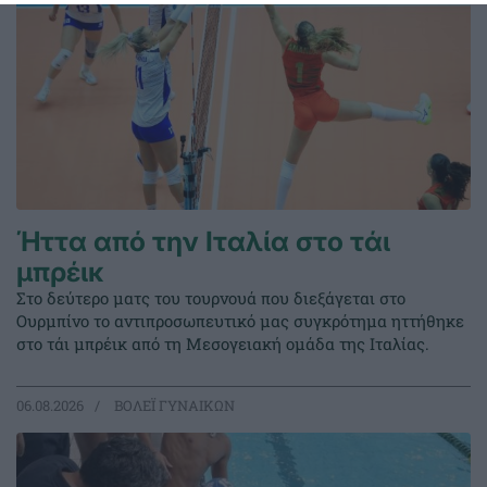
Ήττα από την Ιταλία στο τάι
μπρέικ
Στο δεύτερο ματς του τουρνουά που διεξάγεται στο
Ουρμπίνο το αντιπροσωπευτικό μας συγκρότημα ηττήθηκε
στο τάι μπρέικ από τη Μεσογειακή ομάδα της Ιταλίας.
06.08.2026
ΒΟΛΕΪ ΓΥΝΑΙΚΩΝ