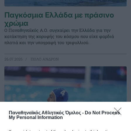
Παγκόσμια Ελλάδα με πράσινο
χρώμα
Ο Παναθηναϊκός Α.Ο. συγχαίρει την Ελλάδα για την
κατάκτηση της κορυφής του κόσμου που είχε φαρδιά
πλατιά και την υπογραφή του τριφυλλιού.
26.07.2026
ΠΟΛΟ ΑΝΔΡΩΝ
Παναθηναϊκός Αθλητικός Όμιλος -
Do Not Process
My Personal Information