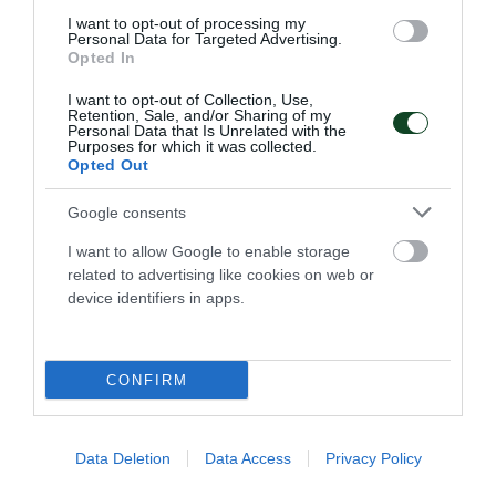
I want to opt-out of processing my
Personal Data for Targeted Advertising.
Opted In
I want to opt-out of Collection, Use,
Retention, Sale, and/or Sharing of my
Στην τετράδα η Εθνική πόλο με
Personal Data that Is Unrelated with the
Purposes for which it was collected.
πέντε «πράσινους»
Opted Out
Η Εθνική ομάδα πόλο ανδρών προκρίθηκε στα ημιτελικά
του Παγκοσμίου Κυπέλλου με πέντε παίκτες του
Google consents
Παναθηναϊκού στη σύνθεσή της.
I want to allow Google to enable storage
related to advertising like cookies on web or
device identifiers in apps.
23.07.2026
ΠΟΛΟ ΑΝΔΡΩΝ
CONFIRM
ΤΕΛΕΥΤΑΙΑ ΝΕΑ
Data Deletion
Data Access
Privacy Policy