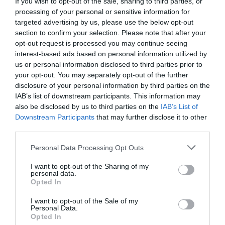
If you wish to opt-out of the sale, sharing to third parties, or
processing of your personal or sensitive information for
targeted advertising by us, please use the below opt-out
Η Εθνική στον τελικό με 7
section to confirm your selection. Please note that after your
«πράσινα» γκολ!
opt-out request is processed you may continue seeing
interest-based ads based on personal information utilized by
Ο Παναθηναϊκός αποτελεί πλέον κεντρικό αιμοδότη της
us or personal information disclosed to third parties prior to
Εθνικής και στο πόλο και οι «πράσινοι» οδήγησαν τη
your opt-out. You may separately opt-out of the further
«γαλανόλευκη» στον τελικό, δείχνοντας ότι ο Σύλλογος
disclosure of your personal information by third parties on the
αποτελεί το παρόν και το μέλλον του αντιπροσωπευτικού
IAB’s list of downstream participants. This information may
συγκροτήματος.
also be disclosed by us to third parties on the
IAB’s List of
Downstream Participants
that may further disclose it to other
third parties.
25.07.2026
ΠΟΛΟ ΑΝΔΡΩΝ
Please note that this website/app uses one or more Google
Personal Data Processing Opt Outs
services and may gather and store information including but
not limited to your visit or usage behaviour. You may click to
I want to opt-out of the Sharing of my
personal data.
grant or deny consent to Google and its third-party tags to
Opted In
use your data for below specified purposes in below Google
consent section.
I want to opt-out of the Sale of my
Personal Data.
Opted In