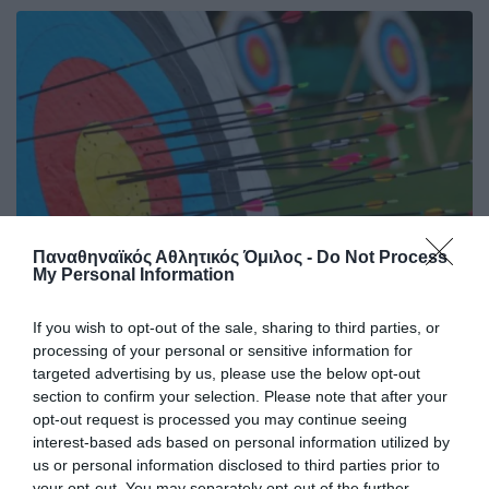
Παναθηναϊκός Αθλητικός Όμιλος -
Do Not Process
My Personal Information
Δυναμική παρουσία στη Νίκαια
If you wish to opt-out of the sale, sharing to third parties, or
Οι αθλητές και οι αθλήτριες του Παναθηναϊκού
processing of your personal or sensitive information for
πραγματοποίησαν δυναμικές εμφανίσεις στους αγώνες
targeted advertising by us, please use the below opt-out
τοξοβολίας που διεξήχθησαν στο Δημοτικό Γήπεδο Νίκαιας,
section to confirm your selection. Please note that after your
καταγράφοντας υψηλές επιδόσεις και σταθερή παρουσία
opt-out request is processed you may continue seeing
στις κορυφαίες θέσεις των κατηγοριών τους.
interest-based ads based on personal information utilized by
us or personal information disclosed to third parties prior to
your opt-out. You may separately opt-out of the further