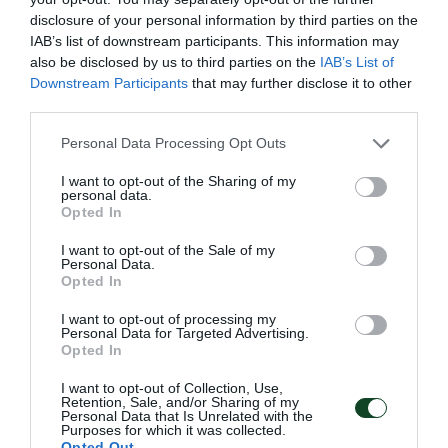
20.06.2026
ΤΟΞΟΒΟΛΙΑ
disclosure of your personal information by third parties on the
IAB’s list of downstream participants. This information may
also be disclosed by us to third parties on the
IAB’s List of
Downstream Participants
that may further disclose it to other
third parties.
Please note that this website/app uses one or more Google
Personal Data Processing Opt Outs
services and may gather and store information including but
not limited to your visit or usage behaviour. You may click to
I want to opt-out of the Sharing of my
personal data.
grant or deny consent to Google and its third-party tags to
Opted In
use your data for below specified purposes in below Google
consent section.
I want to opt-out of the Sale of my
Personal Data.
Opted In
Με Θέμελη η Εθνική Ομάδα
I want to opt-out of processing my
Personal Data for Targeted Advertising.
Τοξοβολίας για τους
Opted In
Μεσογειακούς αγώνες
I want to opt-out of Collection, Use,
Ο Παναγιώτης Θέμελης του Παναθηναϊκού είναι στην
Retention, Sale, and/or Sharing of my
Personal Data that Is Unrelated with the
αποστολή της Εθνικής Ομάδας Τοξοβολίας για τους
Purposes for which it was collected.
Μεσογειακούς αγώνες.
Opted Out