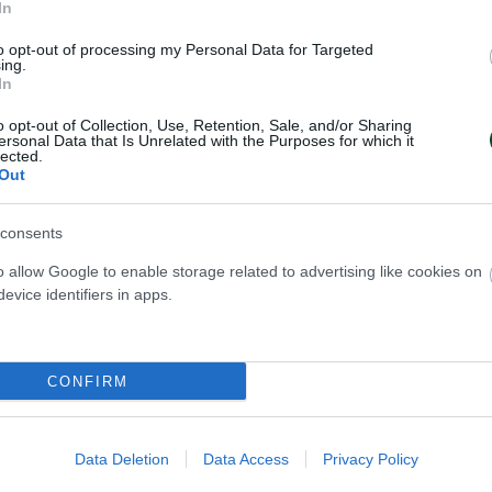
In
to opt-out of processing my Personal Data for Targeted
ing.
In
o opt-out of Collection, Use, Retention, Sale, and/or Sharing
ersonal Data that Is Unrelated with the Purposes for which it
lected.
Out
consents
o allow Google to enable storage related to advertising like cookies on
η της Allwyn
Η κλήρωση της
evice identifiers in apps.
Basketball League
EuroLeague Wom
Ο Παναθηναϊκός έμαθε το μονοπά
CONFIRM
κε η κλήρωση της Allwyn
την πρόκριση στους ομίλους της
all League 1 για τη σεζόν
EuroLeague.
Data Deletion
Data Access
Privacy Policy