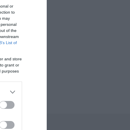
sonal or
ection to
ou may
 personal
out of the
 downstream
B’s List of
er and store
to grant or
ed purposes