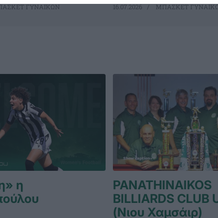
ΑΣΚΕΤ ΓΥΝΑΙΚΩΝ
16.07.2026
ΜΠΑΣΚΕΤ ΓΥΝΑΙΚ
η» η
PANATHINAIKOS
πούλου
BILLIARDS CLUB 
(Νιου Χαμσάιρ)