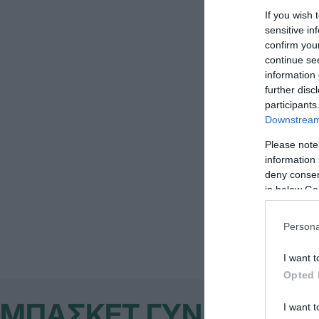
If you wish 
sensitive in
confirm you
continue se
information 
further disc
participants
Downstream 
Please note
information 
deny consent
in below Go
Persona
I want t
Opted 
ΜΠΑΣΚΕΤ ΓΥΝΑΙΚΩΝ
I want t