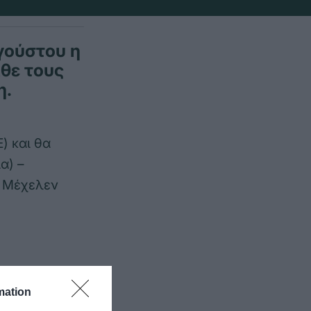
γούστου η
θε τους
η.
) και θα
α) –
η Μέχελεν
mation