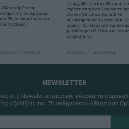
Το μέγεθος του Παναθηναϊκού εί
 Αθλητικός Όμιλος
τεράστιο και έχει ξεπεράσει πρ
ν έναρξη της συνεργασίας
στενά ελληνικά σύνορα. Είναι
γόνη Παπαδοπούλου για το
χαρακτηριστικό το γεγονός πως
ρου γυναικών.
ομάδες που δημιουργήθηκαν προ
μεγαλύτερου Συλλόγου και έχουν
ονομασία του.
ΔΟΣΦΑΙΡΟ ΓΥΝΑΙΚΩΝ
06.08.2026
EΝ ΑΘΗΝΑΙΣ
NEWSLETTER
ου στο Newsletter μπορείς εύκολα να παρακολ
 τις εξελίξεις του Παναθηναϊκού Αθλητικού Ομ