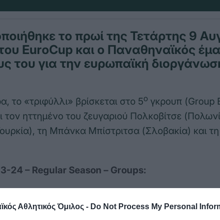
οιήθηκε το πρωί της Τετάρτης 9 Αυ
του EuroCup και ο Παναθηναϊκός έμα
ς του για την ευρωπαϊκή διοργάνωσ
ο
α, το «τριφύλλι» βρίσκεται στο 5
γκρουπ (Group E
ι τον ηττημένο του ζευγαριού Πολκοβίτσε (Πολωνί
ουρκία), τη Μπάνκα Μπίστριτσα (Σλοβακία) και τ
-24 – Regular Season – Groups:
κός Αθλητικός Όμιλος -
Do Not Process My Personal Infor