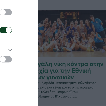
Μεγάλη νίκη κόντρα στην
en
Τσεχία για την Εθνική
Νέων γυναικών
τι του για
Η Εθνική ομάδα μπάσκετ γυναικών νίκησε
την Τσεχία και είναι κοντά στην πρόκριση
στα ημιτελικά του ευρωπαϊκού
πρωταθλήματος Β' κατηγορίας.