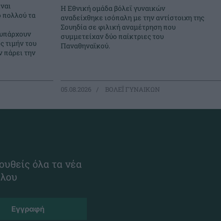
ναι
Η Εθνική ομάδα βόλεϊ γυναικών
ο πολλού τα
αναδείχθηκε ισόπαλη με την αντίστοιχη της
Σουηδία σε φιλική αναμέτρηση που
 υπάρχουν
συμμετείχαν δύο παίκτριες του
ς τιμήν του
Παναθηναϊκού.
 πάρει την
05.08.2026
ΒΟΛΕΪ ΓΥΝΑΙΚΩΝ
ουθείς όλα τα νέα
ίλου