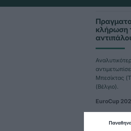
Πραγματοπ
κλήρωση 
αντιπάλου
Αναλυτικότερ
αντιμετωπίσε
Μπεσίκτας (Τ
(Βέλγιο).
EuroCup 2023
Παναθηναϊ