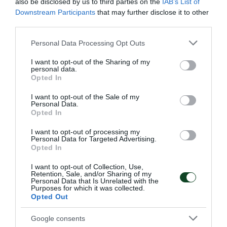
also be disclosed by us to third parties on the
IAB’s List of
Downstream Participants
that may further disclose it to other
third parties.
Please note that this website/app uses one or more Google
Personal Data Processing Opt Outs
services and may gather and store information including but
not limited to your visit or usage behaviour. You may click to
I want to opt-out of the Sharing of my
Στην τετράδα η Εθνική πόλο με
personal data.
grant or deny consent to Google and its third-party tags to
Opted In
πέντε «πράσινους»
use your data for below specified purposes in below Google
consent section.
Η Εθνική ομάδα πόλο ανδρών προκρίθηκε στα ημιτελικά
I want to opt-out of the Sale of my
Personal Data.
του Παγκοσμίου Κυπέλλου με πέντε παίκτες του
Opted In
Παναθηναϊκού στη σύνθεσή της.
I want to opt-out of processing my
Personal Data for Targeted Advertising.
23.07.2026
ΠΟΛΟ ΑΝΔΡΩΝ
Opted In
I want to opt-out of Collection, Use,
Retention, Sale, and/or Sharing of my
Personal Data that Is Unrelated with the
ΤΕΛΕΥΤΑΙΑ ΝΕΑ
Purposes for which it was collected.
Opted Out
Google consents