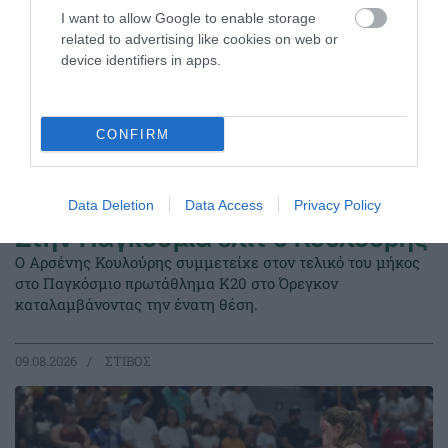
I want to allow Google to enable storage
related to advertising like cookies on web or
device identifiers in apps.
CONFIRM
Data Deletion
Data Access
Privacy Policy
Στην Παγκόσμια ελίτ ο Κουλούρης
Ο Αρσένης Κουλούρης συμμετείχε στον τελικό του μήκος
στο Παγκόσμιο πρωτάθλημα Κ20 στο Όρεγκον
καταλαμβάνοντας την ένατη θέση.
09.08.2026
ΣΤΙΒΟΣ