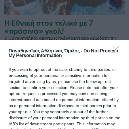
Η Εθνική στον τελικό με 7
«πράσινα» γκολ!
Ο Παναθηναϊκός αποτελεί πλέον κεντρικό αιμοδότη της
Εθνικής και στο πόλο και οι «πράσινοι» οδήγησαν τη
«γαλανόλευκη» στον τελικό, δείχνοντας ότι ο Σύλλογος
Παναθηναϊκός Αθλητικός Όμιλος -
Do Not Process
My Personal Information
αποτελεί το παρόν και το μέλλον του αντιπροσωπευτικού
συγκροτήματος.
If you wish to opt-out of the sale, sharing to third parties, or
processing of your personal or sensitive information for
25.07.2026
ΠΟΛΟ ΑΝΔΡΩΝ
targeted advertising by us, please use the below opt-out
section to confirm your selection. Please note that after your
opt-out request is processed you may continue seeing
interest-based ads based on personal information utilized by
us or personal information disclosed to third parties prior to
your opt-out. You may separately opt-out of the further
disclosure of your personal information by third parties on the
IAB’s list of downstream participants. This information may